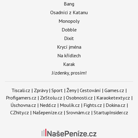
Bang
Osadníci z Katanu
Monopoly
Dobble
Dixit
Krycí jména
Na křídlech
Karak
Jízdenky, prosím!
Tiscali.cz
|
Zprávy
|
Sport
|
Ženy
|
Cestování
|
Games.cz
|
Profigamers.cz
|
ZeStolu.cz
|
Osobnosti.cz
|
Karaoketexty.cz
|
Úschovna.cz
|
Nedd.cz
|
Moulík.cz
|
Fights.cz
|
Dokina.cz
|
CZhity.cz
|
Našepeníze.cz
|
Srovnám.cz
|
StartupInsider.cz