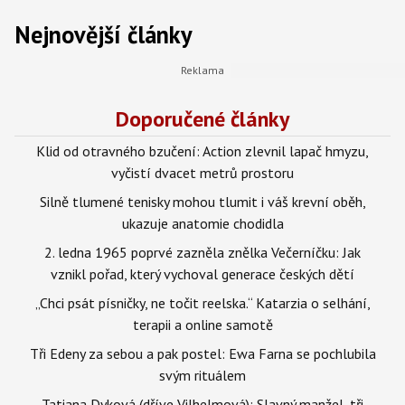
Nejnovější články
Doporučené články
Klid od otravného bzučení: Action zlevnil lapač hmyzu,
vyčistí dvacet metrů prostoru
Silně tlumené tenisky mohou tlumit i váš krevní oběh,
ukazuje anatomie chodidla
2. ledna 1965 poprvé zazněla znělka Večerníčku: Jak
vznikl pořad, který vychoval generace českých dětí
„Chci psát písničky, ne točit reelska.“ Katarzia o selhání,
terapii a online samotě
Tři Edeny za sebou a pak postel: Ewa Farna se pochlubila
svým rituálem
Tatiana Dyková (dříve Vilhelmová): Slavný manžel, tři