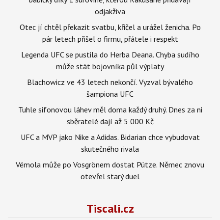
odjakživa
Otec jí chtěl překazit svatbu, křičel a urážel ženicha. Po
pár letech přišel o firmu, přátele i respekt
Legenda UFC se pustila do Herba Deana. Chyba sudího
může stát bojovníka půl výplaty
Blachowicz ve 43 letech nekončí. Vyzval bývalého
šampiona UFC
Tuhle sifonovou láhev měl doma každý druhý. Dnes za ni
sběratelé dají až 5 000 Kč
UFC a MVP jako Nike a Adidas. Bidarian chce vybudovat
skutečného rivala
Vémola může po Vosgrönem dostat Pütze. Němec znovu
otevřel starý duel
Tiscali.cz