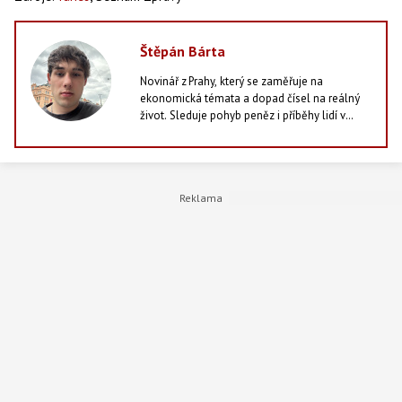
Štěpán Bárta
Novinář z Prahy, který se zaměřuje na
ekonomická témata a dopad čísel na reálný
život. Sleduje pohyb peněz i příběhy lidí v
jejich stínu - od statistik po každodenní
rozhodnutí domácností. Vedle psaní zpráv
studuje vysokou školu, zajímá se o dění
kolem sebe a ve volném čase rád zajde do
kina, stráví večer s přáteli nebo si zahraje
počítačovou hru. Věří, že i v ekonomice se dají
najít příběhy, které mají co říct.