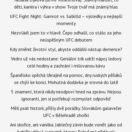
děti, kariéra i výhra v show Tvoje tvář má známý hlas
UFC Fight Night: Gamrot vs. Salkilld – výsledky a nejlepší
momenty
Nezvládl jsem to v hlavě. Čepo odhalil, co stálo za jeho
neúspěšným UFC debutem
Kdy změnit životní styl, abyste oddálili nástup demence?
Vedro už vás nedostane: Geniální trik udrží nápoj ledový
celé hodiny a zachrání i milovanou kávu
Španělsko spěchá Ukrajině na pomoc, dny ruských pěšáků
se chýlí ke konci. Mohutná dodávka je srovná do latě
5 znamení, která nikdy neodpoví hned na zprávu. Nejsou
ignoranti, jen si potřebují rozmyslet odpověď
Měli psát historii, přišly dvě porážky. Slovákům galavečer
UFC v Bělehradě zhořkl
Ani skořice, ani vanilka. Jablečný závin bude vonět jako od
babičky díky 1 surovině, kterou Rakušané přidávají