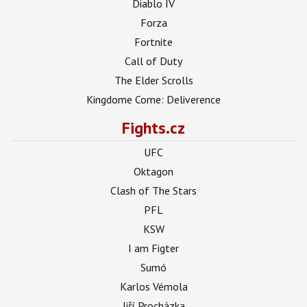
Diablo IV
Forza
Fortnite
Call of Duty
The Elder Scrolls
Kingdome Come: Deliverence
Fights.cz
UFC
Oktagon
Clash of The Stars
PFL
KSW
I am Figter
Sumó
Karlos Vémola
Jiří Procházka