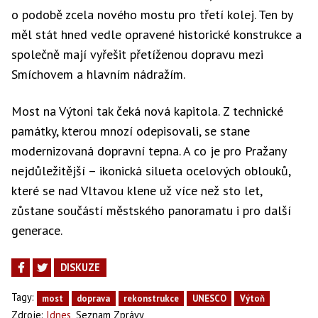
o podobě zcela nového mostu pro třetí kolej. Ten by
měl stát hned vedle opravené historické konstrukce a
společně mají vyřešit přetíženou dopravu mezi
Smíchovem a hlavním nádražím.
Most na Výtoni tak čeká nová kapitola. Z technické
památky, kterou mnozí odepisovali, se stane
modernizovaná dopravní tepna. A co je pro Pražany
nejdůležitější – ikonická silueta ocelových oblouků,
které se nad Vltavou klene už více než sto let,
zůstane součástí městského panoramatu i pro další
generace.
DISKUZE
Tagy:
most
doprava
rekonstrukce
UNESCO
Výtoň
,
Zdroje:
Idnes
Seznam Zprávy