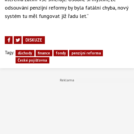
odsouvání penzijní reformy by byla fatální chyba, nový
systém tu měl fungovat již řadu let.“
DISKUZE
Tagy:
důchody
finance
fondy
penzijní reforma
České pojišťovna