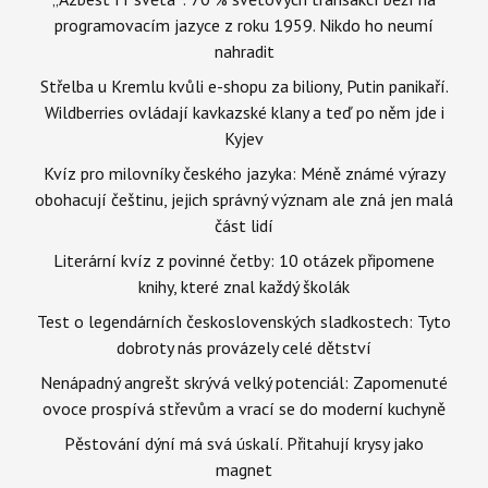
programovacím jazyce z roku 1959. Nikdo ho neumí
nahradit
Střelba u Kremlu kvůli e-shopu za biliony, Putin panikaří.
Wildberries ovládají kavkazské klany a teď po něm jde i
Kyjev
Kvíz pro milovníky českého jazyka: Méně známé výrazy
obohacují češtinu, jejich správný význam ale zná jen malá
část lidí
Literární kvíz z povinné četby: 10 otázek připomene
knihy, které znal každý školák
Test o legendárních československých sladkostech: Tyto
dobroty nás provázely celé dětství
Nenápadný angrešt skrývá velký potenciál: Zapomenuté
ovoce prospívá střevům a vrací se do moderní kuchyně
Pěstování dýní má svá úskalí. Přitahují krysy jako
magnet