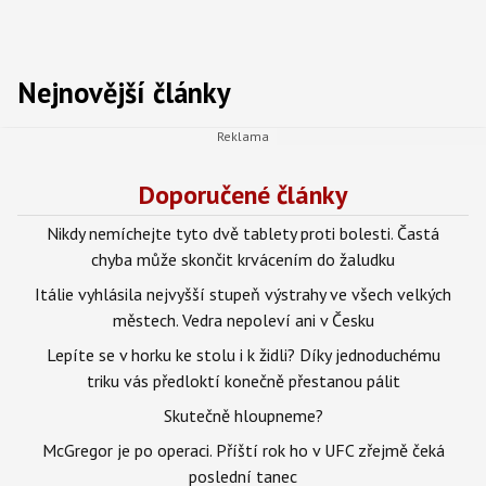
Nejnovější články
Doporučené články
Nikdy nemíchejte tyto dvě tablety proti bolesti. Častá
chyba může skončit krvácením do žaludku
Itálie vyhlásila nejvyšší stupeň výstrahy ve všech velkých
městech. Vedra nepoleví ani v Česku
Lepíte se v horku ke stolu i k židli? Díky jednoduchému
triku vás předloktí konečně přestanou pálit
Skutečně hloupneme?
McGregor je po operaci. Příští rok ho v UFC zřejmě čeká
poslední tanec