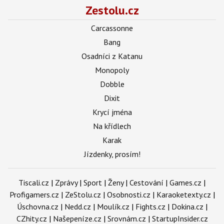
Zestolu.cz
Carcassonne
Bang
Osadníci z Katanu
Monopoly
Dobble
Dixit
Krycí jména
Na křídlech
Karak
Jízdenky, prosím!
Tiscali.cz
|
Zprávy
|
Sport
|
Ženy
|
Cestování
|
Games.cz
|
Profigamers.cz
|
ZeStolu.cz
|
Osobnosti.cz
|
Karaoketexty.cz
|
Úschovna.cz
|
Nedd.cz
|
Moulík.cz
|
Fights.cz
|
Dokina.cz
|
CZhity.cz
|
Našepeníze.cz
|
Srovnám.cz
|
StartupInsider.cz