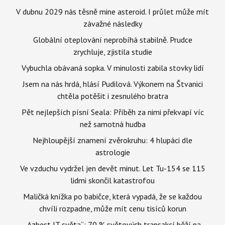
V dubnu 2029 nás těsně mine asteroid. I průlet může mít
závažné následky
Globální oteplování neprobíhá stabilně. Prudce
zrychluje, zjistila studie
Vybuchla obávaná sopka. V minulosti zabila stovky lidí
Jsem na nás hrdá, hlásí Pudilová. Výkonem na Štvanici
chtěla potěšit i zesnulého bratra
Pět nejlepších písní Seala: Příběh za nimi překvapí víc
než samotná hudba
Nejhloupější znamení zvěrokruhu: 4 hlupáci dle
astrologie
Ve vzduchu vydržel jen devět minut. Let Tu-154 se 115
lidmi skončil katastrofou
Maličká knížka po babičce, která vypadá, že se každou
chvíli rozpadne, může mít cenu tisíců korun
„Azbest IT světa“: 70 % světových transakcí běží na