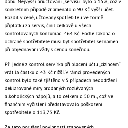
dobu. Nejvyšší přiúčtování „servisu“ bylo o 15%, což v
konkrétním případě znamenalo o 90 Kč vyšší účet.
Rozdíl v ceně, účtovaný spotřebiteli ve formě
příplatku za servis, činil celkově u všech
kontrolovaných konzumací 464 Kč. Podle zákona o
ochraně spotřebitele musí být spotřebitel seznámen
při objednávání vždy s cenou konečnou.
Při jedné z kontrol servírka při placení účtu „cizincem“
vrátila částku o 43 Kč nižší. V rámci provedených
kontrol bylo také zjištěno v 5 případech nedodržení
deklarované míry prodaných rozlévaných
alkoholických nápojů, a to celkem o 50 ml, což ve
finančním vyčíslení představovalo poškození
spotřebitele o 113,75 Kč.
Za tato porušení povinností stanovených