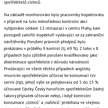
spotřebitelů-cizinců.
Na základě monitorování bylo pracovníky inspektorátu
v přípravě na tuto mimořádnou kontrolní akcí
vytipováno celkem 13 restaurací v centru Prahy, kam
postupně zamířili inspektoři vydávající se za zahraniční
návštěvníky. Porušení právních předpisů bylo
prokázáno v průběhu 9 kontrol (tj. 69 %). Z toho v 8
případech bylo zjištěné porušení kvalifikováno jako
diskriminace spotřebitele z důvodu národnosti.
Prodávající ve všech těchto případech anglicky
mluvícím spotřebitelům účtoval ke konzumaci tzv.
servis (tip), jehož výše se pohybovala od 5 do 15 %
účtované částky. Česky hovořícím spotřebitelům žádný
takový příplatek účtován nebyl, i když kontrolní
konzumace „cizinců“ a „našinců“ probíhala ve stejnou