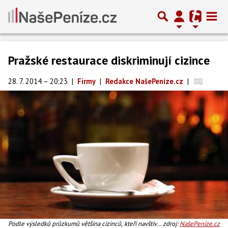
Pražské restaurace diskriminují cizince
28. 7. 2014 – 20:23
|
Firmy
|
Redakce NašePeníze.cz
|
Podle výsledků průzkumů většina cizinců, kteří navštíví
zdroj:
NašePeníze.cz