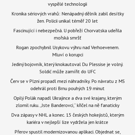
vyspělé technologii
Kronika sériových vrahů: Nenápadný dělník zabil desítky
žen. Policii unikal téměř 20 let
Fascinující i nebezpečná. U pobřeží Chorvatska udeřila
mořská smršť
Rogan zpochybnil Usykovu výhru nad Verhoevenem.
Mluví o korupci
Jediný bojovník, který knokautoval Du Plessise je volný.
Soldić může zamířit do UFC
Červ se v Plzni propadl mezi náhradníky. Po návratu z MS
odehrál proti Brnu pouhých 19 minut
Opilý Polák napadl Ukrajince a dva své krajany, kterým
zlomil ruku. „Jste Banderovci,“ křičel na ně fanaticky
Dva zápasy v NHL a konec. 15 českých hokejistů, kterým
kariéra v nejlepší lize vydržela jen krátce
Přerov spustil modernizovanou aplikaci. Objednat se,