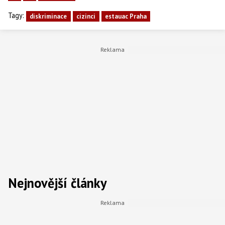
Tagy:
diskriminace
cizinci
estauac Praha
Nejnovější články