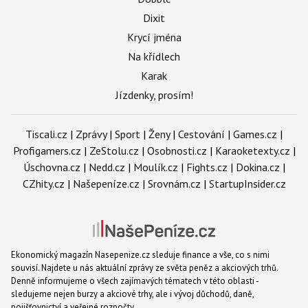
Dixit
Krycí jména
Na křídlech
Karak
Jízdenky, prosím!
Tiscali.cz
|
Zprávy
|
Sport
|
Ženy
|
Cestování
|
Games.cz
|
Profigamers.cz
|
ZeStolu.cz
|
Osobnosti.cz
|
Karaoketexty.cz
|
Úschovna.cz
|
Nedd.cz
|
Moulík.cz
|
Fights.cz
|
Dokina.cz
|
CZhity.cz
|
Našepeníze.cz
|
Srovnám.cz
|
StartupInsider.cz
Ekonomický magazín Nasepenize.cz sleduje finance a vše, co s nimi
souvisí. Najdete u nás aktuální zprávy ze světa peněz a akciových trhů.
Denně informujeme o všech zajímavých tématech v této oblasti -
sledujeme nejen burzy a akciové trhy, ale i vývoj důchodů, daně,
pojišťovnictví a veřejné rozpočty.