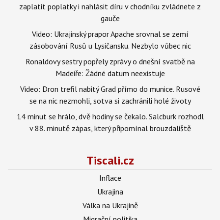
zaplatit poplatky i nahlásit díru v chodníku zvládnete z
gauče
Video: Ukrajinský prapor Apache srovnal se zemí
zásobování Rusů u Lysičansku. Nezbylo vůbec nic
Ronaldovy sestry popřely zprávy o dnešní svatbě na
Madeiře: Žádné datum neexistuje
Video: Dron trefil nabitý Grad přímo do munice. Rusové
se na nic nezmohli, sotva si zachránili holé životy
14 minut se hrálo, dvě hodiny se čekalo. Salcburk rozhodl
v 88. minutě zápas, který připomínal brouzdaliště
Tiscali.cz
Inflace
Ukrajina
Válka na Ukrajině
Migrační politika