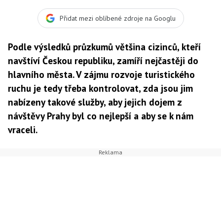
Českou republiku, zamíří nejčastěji do hlavního města. V
zájmu rozvoje turistického ruchu je tedy třeba
Přidat mezi oblíbené zdroje na Googlu
kontrolovat, zda jsou jim nabízeny takové služby, aby
jejich dojem z návštěvy Prahy byl co nejl
Podle výsledků průzkumů většina cizinců, kteří
navštíví Českou republiku, zamíří nejčastěji do
hlavního města. V zájmu rozvoje turistického
ruchu je tedy třeba kontrolovat, zda jsou jim
nabízeny takové služby, aby jejich dojem z
návštěvy Prahy byl co nejlepší a aby se k nám
vraceli.