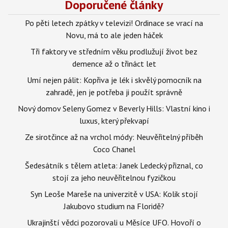
Doporučené články
Po pěti letech zpátky v televizi! Ordinace se vrací na
Novu, má to ale jeden háček
Tři faktory ve středním věku prodlužují život bez
demence až o třináct let
Umí nejen pálit: Kopřiva je lék i skvělý pomocník na
zahradě, jen je potřeba ji použít správně
Nový domov Seleny Gomez v Beverly Hills: Vlastní kino i
luxus, který překvapí
Ze sirotčince až na vrchol módy: Neuvěřitelný příběh
Coco Chanel
Šedesátník s tělem atleta: Janek Ledecký přiznal, co
stojí za jeho neuvěřitelnou fyzičkou
Syn Leoše Mareše na univerzitě v USA: Kolik stojí
Jakubovo studium na Floridě?
Ukrajinští vědci pozorovali u Měsíce UFO. Hovoří o