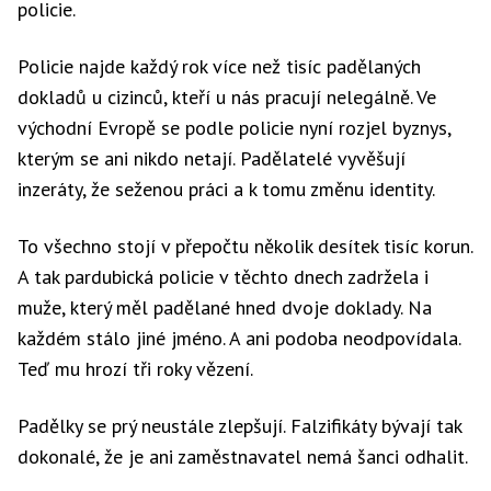
policie.
Policie najde každý rok více než tisíc padělaných
dokladů u cizinců, kteří u nás pracují nelegálně. Ve
východní Evropě se podle policie nyní rozjel byznys,
kterým se ani nikdo netají. Padělatelé vyvěšují
inzeráty, že seženou práci a k tomu změnu identity.
To všechno stojí v přepočtu několik desítek tisíc korun.
A tak pardubická policie v těchto dnech zadržela i
muže, který měl padělané hned dvoje doklady. Na
každém stálo jiné jméno. A ani podoba neodpovídala.
Teď mu hrozí tři roky vězení.
Padělky se prý neustále zlepšují. Falzifikáty bývají tak
dokonalé, že je ani zaměstnavatel nemá šanci odhalit.