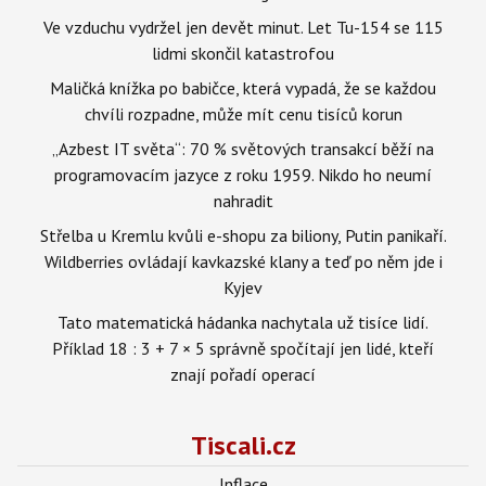
Ve vzduchu vydržel jen devět minut. Let Tu-154 se 115
lidmi skončil katastrofou
Maličká knížka po babičce, která vypadá, že se každou
chvíli rozpadne, může mít cenu tisíců korun
„Azbest IT světa“: 70 % světových transakcí běží na
programovacím jazyce z roku 1959. Nikdo ho neumí
nahradit
Střelba u Kremlu kvůli e-shopu za biliony, Putin panikaří.
Wildberries ovládají kavkazské klany a teď po něm jde i
Kyjev
Tato matematická hádanka nachytala už tisíce lidí.
Příklad 18 : 3 + 7 × 5 správně spočítají jen lidé, kteří
znají pořadí operací
Tiscali.cz
Inflace