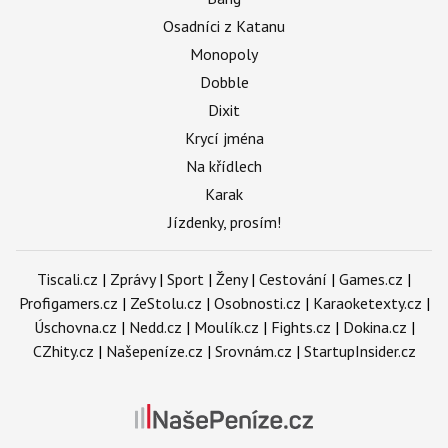
Osadníci z Katanu
Monopoly
Dobble
Dixit
Krycí jména
Na křídlech
Karak
Jízdenky, prosím!
Tiscali.cz
|
Zprávy
|
Sport
|
Ženy
|
Cestování
|
Games.cz
|
Profigamers.cz
|
ZeStolu.cz
|
Osobnosti.cz
|
Karaoketexty.cz
|
Úschovna.cz
|
Nedd.cz
|
Moulík.cz
|
Fights.cz
|
Dokina.cz
|
CZhity.cz
|
Našepeníze.cz
|
Srovnám.cz
|
StartupInsider.cz