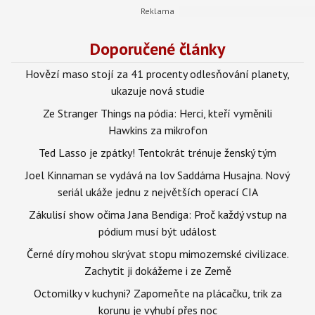
Doporučené články
Hovězí maso stojí za 41 procenty odlesňování planety,
ukazuje nová studie
Ze Stranger Things na pódia: Herci, kteří vyměnili
Hawkins za mikrofon
Ted Lasso je zpátky! Tentokrát trénuje ženský tým
Joel Kinnaman se vydává na lov Saddáma Husajna. Nový
seriál ukáže jednu z největších operací CIA
Zákulisí show očima Jana Bendiga: Proč každý vstup na
pódium musí být událost
Černé díry mohou skrývat stopu mimozemské civilizace.
Zachytit ji dokážeme i ze Země
Octomilky v kuchyni? Zapomeňte na plácačku, trik za
korunu je vyhubí přes noc