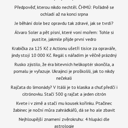
Předpověď, kterou nikdo nechtěl. ČHMÚ: Pořádně se
ochladí až na konci srpna
Je běhání dole bez opravdu tak zdravé, jak se tvrdí?
Álvaro Soler a pět písní, které voní mořem: Tohle si
pustíte, jakmile přijde první vedro
Krabička za 125 Kč z Actionu ušetří tisíce za opraváře,
jindy stojí 10 000 Kč. Regál s nářadím je věčně prázdný
Rusko zjistilo, že éra bitevních helikoptér skončila, a
pomalu je vyřazuje. Ukrajinci je proškolili, jak to nikdy
nečekali
Rajčata do limonády? V Itálii je to klasika a chuť předčí i
citrónovku. Stačí 500 g rajčat a jeden citrón
Kvete i v zimě a stačí mu kousek kořínku. Ptačinec
žabinec je noční můra zahrádkářů, dá se ho ale zbavit
Nejhloupější znamení zvěrokruhu: 4 hlupáci dle
astrologie