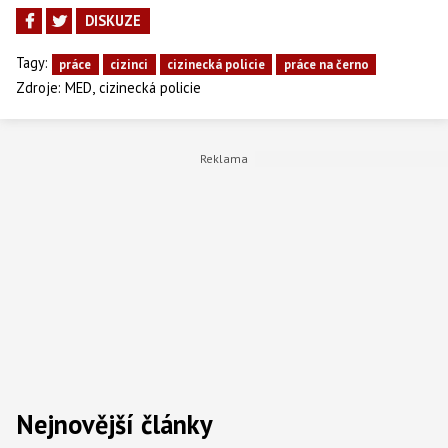
DISKUZE
Tagy:
práce
cizinci
cizinecká policie
práce na černo
,
Zdroje:
MED
cizinecká policie
Nejnovější články