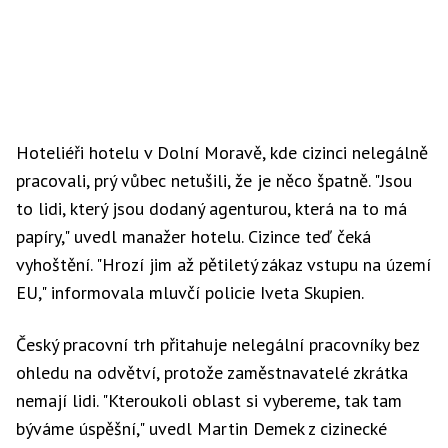
Hoteliéři hotelu v Dolní Moravě, kde cizinci nelegálně
pracovali, prý vůbec netušili, že je něco špatně. "Jsou
to lidi, který jsou dodaný agenturou, která na to má
papíry," uvedl manažer hotelu. Cizince teď čeká
vyhoštění. "Hrozí jim až pětiletý zákaz vstupu na území
EU," informovala mluvčí policie Iveta Skupien.
Český pracovní trh přitahuje nelegální pracovníky bez
ohledu na odvětví, protože zaměstnavatelé zkrátka
nemají lidi. "Kteroukoli oblast si vybereme, tak tam
býváme úspěšní," uvedl Martin Demek z cizinecké