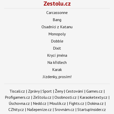
Zestolu.cz
Carcassonne
Bang
Osadníci z Katanu
Monopoly
Dobble
Dixit
Krycí jména
Na křídlech
Karak
Jízdenky, prosím!
Tiscali.cz
|
Zprávy
|
Sport
|
Ženy
|
Cestování
|
Games.cz
|
Profigamers.cz
|
ZeStolu.cz
|
Osobnosti.cz
|
Karaoketexty.cz
|
Úschovna.cz
|
Nedd.cz
|
Moulík.cz
|
Fights.cz
|
Dokina.cz
|
CZhity.cz
|
Našepeníze.cz
|
Srovnám.cz
|
StartupInsider.cz