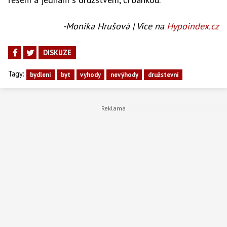
-Monika Hrušová | Více na
Hypoindex.cz
DISKUZE
Tagy:
bydlení
byt
vyhody
nevýhody
družstevní