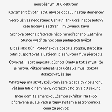
neúspěšným UFC debutem
Kdy změnit životní styl, abyste oddálili nástup demence?
Vedro už vás nedostane: Geniální trik udrží nápoj ledový
celé hodiny a zachrání i milovanou kávu
Srpnová obloha předvede něco mimořádného. Zatmění
Slunce vystřídá noc plná padajících hvězd
Líbáš jako bůh: Poledňáková dostala stopku, Bartoška
odmítl sportovat a ústřední píseň, která film přerostla
Čtyřikrát jí stát neposlal důchod. Úřady si totiž myslí, že
je mrtvá. Pětaosmdesátiletá učitelka musí dokola
dokazovat, že žije
WhatsApp má skrytý koš, který žere gigabajty v telefonu.
Většina lidí o něm neví, vyprázdnit ho trvá 30 sekund
Indie odmítá americkou „černou skříňku". Na F-35
připravena je, ale vadí jí tajný systém a astronomická
cena za provoz