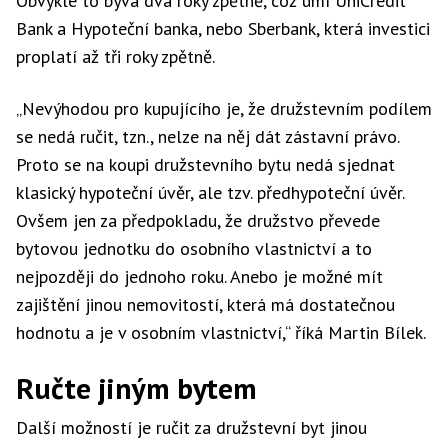
Obvykle to bývá dva roky zpětně, což umí UniCredit
Bank a Hypoteční banka, nebo Sberbank, která investici
proplatí až tři roky zpětně.
„Nevýhodou pro kupujícího je, že družstevním podílem
se nedá ručit, tzn., nelze na něj dát zástavní právo.
Proto se na koupi družstevního bytu nedá sjednat
klasický hypoteční úvěr, ale tzv. předhypoteční úvěr.
Ovšem jen za předpokladu, že družstvo převede
bytovou jednotku do osobního vlastnictví a to
nejpozději do jednoho roku. Anebo je možné mít
zajištění jinou nemovitostí, která má dostatečnou
hodnotu a je v osobním vlastnictví,“ říká Martin Bílek.
Ručte jiným bytem
Další možností je ručit za družstevní byt jinou