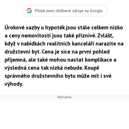
nezapomeňte do výsledné částky započítat
nesplacenou anuitu. Ta může činit i několik set tisíc
Přidat mezi oblíbené zdroje na Googlu
korun. Foto:SXC
Úrokové sazby u hypoték jsou stále celkem nízko
a ceny nemovitostí jsou také příznivé. Zvlášť,
když v nabídkách realitních kanceláří narazíte na
družstevní byt. Cena je sice na první pohled
příjemná, ale také mohou nastat komplikace a
výsledná cena tak nízká nebude. Koupě
správného družstevního bytu může mít i své
výhody.