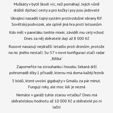
Muškáty v bytě škodí víc, než pomáhají. Jejich vůně
dráždí dýchací cesty a pro kočky i psy jsou jedovaté
Ukrajinci nasadili tajný systém protivzdušné obrany Rif.
Sovětský podvozek, ale úplně jiná hra proti letounům
Kdo měl v paneláku tenhle mixér, záviděl mu celý vchod.
Dnes za něj sběratelé dají až 8 000 Kč
Rusové nasazují nejdražší letadlo proti dronům, protože
na nic jiného nestačí. Su-57 v nové konfiguraci stačí radar
„Bělka“
Zapomeňte na strouhanku i housku. Sekaná drží
pohromadě díky 1 přísadě, kterou má doma každý řezník
5 kódů, které uvolní gigabajty v Gmailu za pár minut.
Fungují roky, ale moc lidí je nezná
Nemáte v garáži tuhle starou vrtačku? Dnes má
sběratelskou hodnotu až 10 000 Kč a sběratelé po ní
lační