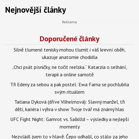
Nejnovější články
Doporučené články
Silně tlumené tenisky mohou tlumit i váš krevní oběh,
ukazuje anatomie chodidla
„Chci psát písničky, ne točit reelska.“ Katarzia o selhání,
terapii a online samotě
Tři Edeny za sebou a pak postel: Ewa Farna se pochlubila
svým rituálem
Tatiana Dyková (dříve Vilhelmová): Slavný manžel, tři
děti, kariéra i výhra v show Tvoje tvář má známý hlas
UFC Fight Night: Gamrot vs. Salkilld – výsledky a nejlepší
momenty
Nezvládl jsem to v hlavě. Čepo odhalil, co stálo za jeho