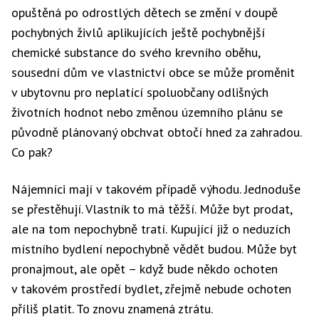
opuštěná po odrostlých dětech se změní v doupě
pochybných živlů aplikujících ještě pochybnější
chemické substance do svého krevního oběhu,
sousední dům ve vlastnictví obce se může proměnit
v ubytovnu pro neplatící spoluobčany odlišných
životních hodnot nebo změnou územního plánu se
původně plánovaný obchvat obtočí hned za zahradou.
Co pak?
Nájemníci mají v takovém případě výhodu. Jednoduše
se přestěhují. Vlastník to má těžší. Může byt prodat,
ale na tom nepochybně tratí. Kupující již o neduzích
místního bydlení nepochybně vědět budou. Může byt
pronajmout, ale opět – když bude někdo ochoten
v takovém prostředí bydlet, zřejmě nebude ochoten
příliš platit. To znovu znamená ztrátu.