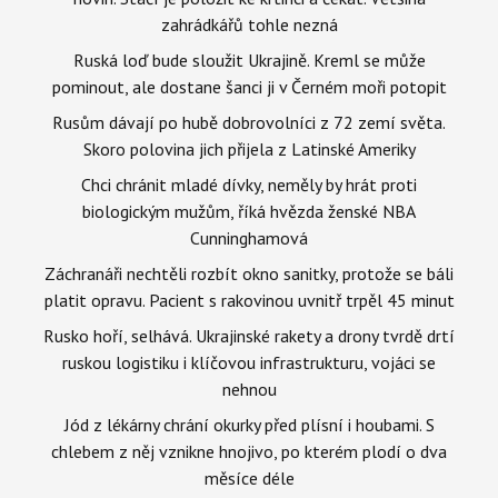
zahrádkářů tohle nezná
Ruská loď bude sloužit Ukrajině. Kreml se může
pominout, ale dostane šanci ji v Černém moři potopit
Rusům dávají po hubě dobrovolníci z 72 zemí světa.
Skoro polovina jich přijela z Latinské Ameriky
Chci chránit mladé dívky, neměly by hrát proti
biologickým mužům, říká hvězda ženské NBA
Cunninghamová
Záchranáři nechtěli rozbít okno sanitky, protože se báli
platit opravu. Pacient s rakovinou uvnitř trpěl 45 minut
Rusko hoří, selhává. Ukrajinské rakety a drony tvrdě drtí
ruskou logistiku i klíčovou infrastrukturu, vojáci se
nehnou
Jód z lékárny chrání okurky před plísní i houbami. S
chlebem z něj vznikne hnojivo, po kterém plodí o dva
měsíce déle