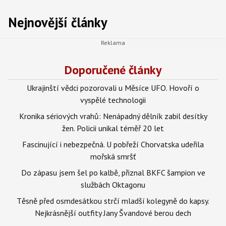
Nejnovější články
Doporučené články
Ukrajinští vědci pozorovali u Měsíce UFO. Hovoří o
vyspělé technologii
Kronika sériových vrahů: Nenápadný dělník zabil desítky
žen. Policii unikal téměř 20 let
Fascinující i nebezpečná. U pobřeží Chorvatska udeřila
mořská smršť
Do zápasu jsem šel po kalbě, přiznal BKFC šampion ve
službách Oktagonu
Těsně před osmdesátkou strčí mladší kolegyně do kapsy.
Nejkrásnější outfity Jany Švandové berou dech