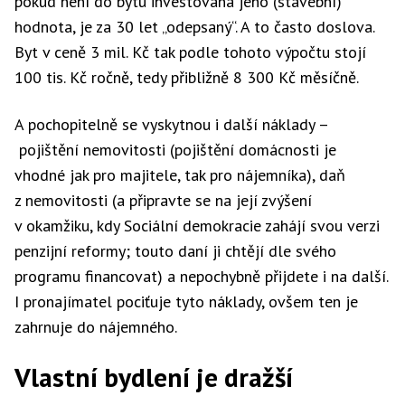
pokud není do bytu investována jeho (stavební)
hodnota, je za 30 let „odepsaný“. A to často doslova.
Byt v ceně 3 mil. Kč tak podle tohoto výpočtu stojí
100 tis. Kč ročně, tedy přibližně 8 300 Kč měsíčně.
A pochopitelně se vyskytnou i další náklady –
pojištění nemovitosti (pojištění domácnosti je
vhodné jak pro majitele, tak pro nájemníka), daň
z nemovitosti (a připravte se na její zvýšení
v okamžiku, kdy Sociální demokracie zahájí svou verzi
penzijní reformy; touto daní ji chtějí dle svého
programu financovat) a nepochybně přijdete i na další.
I pronajímatel pociťuje tyto náklady, ovšem ten je
zahrnuje do nájemného.
Vlastní bydlení je dražší