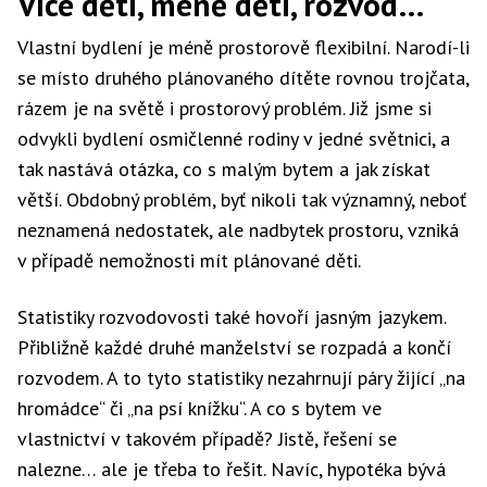
Více dětí, méně dětí, rozvod…
Vlastní bydlení je méně prostorově flexibilní. Narodí-li
se místo druhého plánovaného dítěte rovnou trojčata,
rázem je na světě i prostorový problém. Již jsme si
odvykli bydlení osmičlenné rodiny v jedné světnici, a
tak nastává otázka, co s malým bytem a jak získat
větší. Obdobný problém, byť nikoli tak významný, neboť
neznamená nedostatek, ale nadbytek prostoru, vzniká
v případě nemožnosti mít plánované děti.
Statistiky rozvodovosti také hovoří jasným jazykem.
Přibližně každé druhé manželství se rozpadá a končí
rozvodem. A to tyto statistiky nezahrnují páry žijící „na
hromádce“ či „na psí knížku“. A co s bytem ve
vlastnictví v takovém případě? Jistě, řešení se
nalezne… ale je třeba to řešit. Navíc, hypotéka bývá