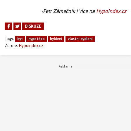
-Petr Zámečník | Více na
Hypoindex.cz
DISKUZE
Tagy:
byt
hypotéka
byldení
vlastní bydlení
Zdroje:
Hypoindex.cz