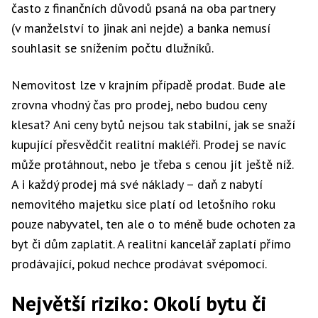
často z finančních důvodů psaná na oba partnery
(v manželství to jinak ani nejde) a banka nemusí
souhlasit se snížením počtu dlužníků.
Nemovitost lze v krajním případě prodat. Bude ale
zrovna vhodný čas pro prodej, nebo budou ceny
klesat? Ani ceny bytů nejsou tak stabilní, jak se snaží
kupující přesvědčit realitní makléři. Prodej se navíc
může protáhnout, nebo je třeba s cenou jít ještě níž.
A i každý prodej má své náklady – daň z nabytí
nemovitého majetku sice platí od letošního roku
pouze nabyvatel, ten ale o to méně bude ochoten za
byt či dům zaplatit. A realitní kancelář zaplatí přímo
prodávající, pokud nechce prodávat svépomocí.
Největší riziko: Okolí bytu či