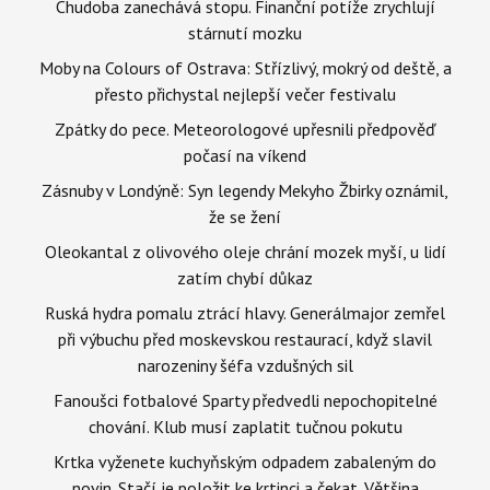
Chudoba zanechává stopu. Finanční potíže zrychlují
stárnutí mozku
Moby na Colours of Ostrava: Střízlivý, mokrý od deště, a
přesto přichystal nejlepší večer festivalu
Zpátky do pece. Meteorologové upřesnili předpověď
počasí na víkend
Zásnuby v Londýně: Syn legendy Mekyho Žbirky oznámil,
že se žení
Oleokantal z olivového oleje chrání mozek myší, u lidí
zatím chybí důkaz
Ruská hydra pomalu ztrácí hlavy. Generálmajor zemřel
při výbuchu před moskevskou restaurací, když slavil
narozeniny šéfa vzdušných sil
Fanoušci fotbalové Sparty předvedli nepochopitelné
chování. Klub musí zaplatit tučnou pokutu
Krtka vyženete kuchyňským odpadem zabaleným do
novin. Stačí je položit ke krtinci a čekat. Většina