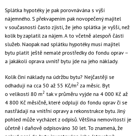
Splátka hypotéky je pak porovnávána s výší
nájemného. S překvapením pak novopečený majitel
v současnosti často zjistí, že jeho splátka je vyšší, než
kolik by zaplatil za nájem. A to včetně alespoň části
služeb. Naopak nad splátku hypotéky musí majitel
bytu platit ještě nemalé prostředky do fondu oprav –
a jakákoli oprava uvnitř bytu jde na jeho náklady.
Kolik činí náklady na údržbu bytu? Nejčastěji se
2
odhadují na cca 50 až 55 Kč/m
za měsíc. Byt
2
o velikosti 80 m
tak v průměru vyjde na 4 000 Kč až
4 800 Kč měsíčně, které odplují do fondu oprav či se
nastřádají na vnitřní opravy a rekonstrukce bytu. Jiný
pohled může vycházet z odpisů. Většina nemovitostí je
účetně i daňově odpisováno 30 let. To znamená, že