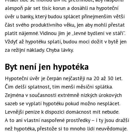
alespoň pár set tisíc korun a dosáhli na hypoteční
úvěr u banky, který budou splácet přinejmenším větší
část svého produktivního věku, jen aby mohli přestat
platit nájemné. Vidinou jim je „levné bydlení ve stáří“.
Vždyť až hypotéku splatí, budou moci dožít v bytě jen
za režijní náklady. Chyba lávky.
Byt není jen hypotéka
Hypoteční úvěr je čerpán nejčastěji na 20 až 30 let.
Čím delší splatnost, tím menší měsíční splátka.
Zejména v současnosti extrémně nízkých úrokových
sazeb se vyplatí hypotéku pokud možno nesplácet.
Levnější peníze k dispozici domácnost mít nebude.
A to ani vlastní naspořené prostředky – i ty jsou dražší
než hypotéka, přestože si to mnoho lidí neuvědomuje.