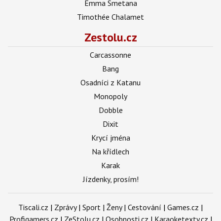
Emma Smetana
Timothée Chalamet
Zestolu.cz
Carcassonne
Bang
Osadníci z Katanu
Monopoly
Dobble
Dixit
Krycí jména
Na křídlech
Karak
Jízdenky, prosím!
Tiscali.cz
|
Zprávy
|
Sport
|
Ženy
|
Cestování
|
Games.cz
|
Profigamers.cz
|
ZeStolu.cz
|
Osobnosti.cz
|
Karaoketexty.cz
|