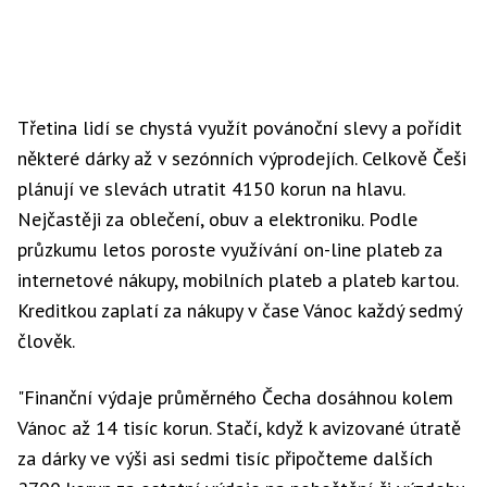
Třetina lidí se chystá využít povánoční slevy a pořídit
některé dárky až v sezónních výprodejích. Celkově Češi
plánují ve slevách utratit 4150 korun na hlavu.
Nejčastěji za oblečení, obuv a elektroniku. Podle
průzkumu letos poroste využívání on-line plateb za
internetové nákupy, mobilních plateb a plateb kartou.
Kreditkou zaplatí za nákupy v čase Vánoc každý sedmý
člověk.
"Finanční výdaje průměrného Čecha dosáhnou kolem
Vánoc až 14 tisíc korun. Stačí, když k avizované útratě
za dárky ve výši asi sedmi tisíc připočteme dalších