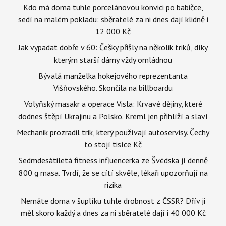
Kdo má doma tuhle porcelánovou konvici po babičce,
sedí na malém pokladu: sběratelé za ni dnes dají klidně i
12 000 Kč
Jak vypadat dobře v 60: Češky přišly na několik triků, díky
kterým starší dámy vždy omládnou
Bývalá manželka hokejového reprezentanta
Višňovského. Skončila na billboardu
Volyňský masakr a operace Visla: Krvavé dějiny, které
dodnes štěpí Ukrajinu a Polsko. Kreml jen přihlíží a slaví
Mechanik prozradil trik, který používají autoservisy. Čechy
to stojí tisíce Kč
Sedmdesátiletá fitness influencerka ze Švédska jí denně
800 g masa. Tvrdí, že se cítí skvěle, lékaři upozorňují na
rizika
Nemáte doma v šuplíku tuhle drobnost z ČSSR? Dřív ji
měl skoro každý a dnes za ni sběratelé dají i 40 000 Kč