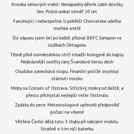
Kronika sériových vrahů: Nenápadný dělník zabil desítky
žen. Policii unikal téměř 20 let
Fascinující i nebezpečná. U pobřeží Chorvatska udeřila
mořská smršť
Do zápasu jsem šel po kalbě, přiznal BKFC šampion ve
službách Oktagonu
Těsně před osmdesátkou strčí mladší kolegyně do kapsy.
Nejkrásnější outfity Jany Švandové berou dech
Chudoba zanechává stopu. Finanční potíže zrychlují
stárnutí mozku
Moby na Colours of Ostrava: Střízlivý, mokrý od deště, a
přesto přichystal nejlepší večer festivalu
Zpátky do pece. Meteorologové upřesnili předpověď
počasí na víkend
Většina Čechů dělá tyto 3 chyby při nabíjení mobilu.
Strašně si tím ničí baterku