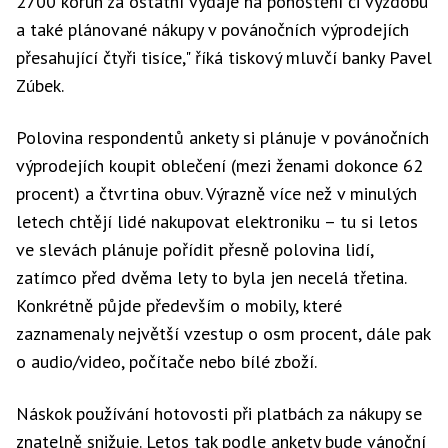
2700 korun za ostatní výdaje na pohoštění či výzdobu
a také plánované nákupy v povánočních výprodejích
přesahující čtyři tisíce," říká tiskový mluvčí banky Pavel
Zúbek.
Polovina respondentů ankety si plánuje v povánočních
výprodejích koupit oblečení (mezi ženami dokonce 62
procent) a čtvrtina obuv. Výrazně více než v minulých
letech chtějí lidé nakupovat elektroniku – tu si letos
ve slevách plánuje pořídit přesně polovina lidí,
zatímco před dvěma lety to byla jen necelá třetina.
Konkrétně půjde především o mobily, které
zaznamenaly největší vzestup o osm procent, dále pak
o audio/video, počítače nebo bílé zboží.
Náskok používání hotovosti při platbách za nákupy se
znatelně snižuje. Letos tak podle ankety bude vánoční