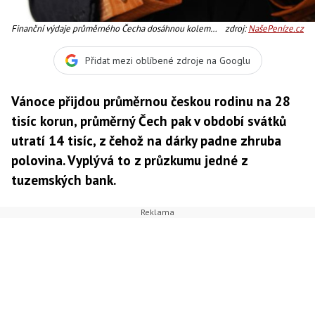
Finanční výdaje průměrného Čecha dosáhnou kolem
zdroj:
NašePeníze.cz
Vánoc až 14 tisíc korun, Foto:SXC
Přidat mezi oblíbené zdroje na Googlu
Vánoce přijdou průměrnou českou rodinu na 28
tisíc korun, průměrný Čech pak v období svátků
utratí 14 tisíc, z čehož na dárky padne zhruba
polovina. Vyplývá to z průzkumu jedné z
tuzemských bank.