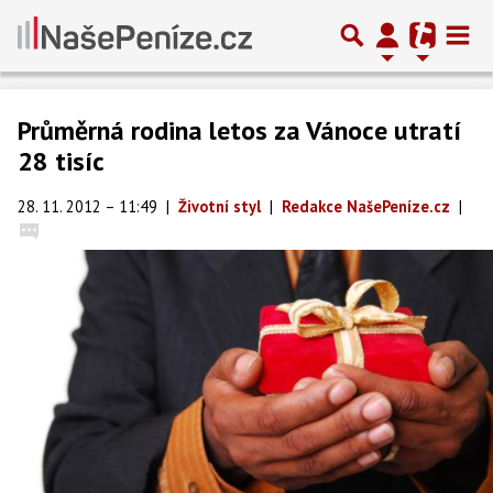
Průměrná rodina letos za Vánoce utratí
28 tisíc
28. 11. 2012 – 11:49
|
Životní styl
|
Redakce NašePeníze.cz
|