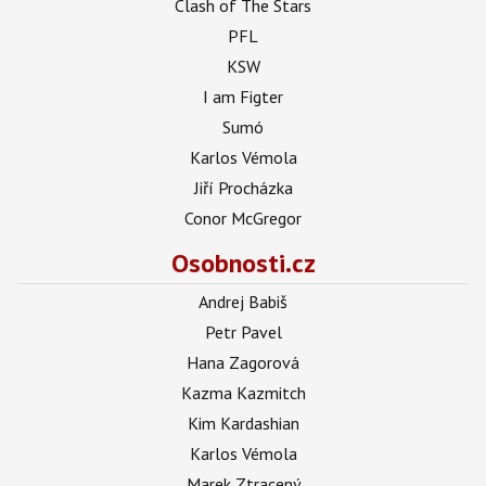
Clash of The Stars
PFL
KSW
I am Figter
Sumó
Karlos Vémola
Jiří Procházka
Conor McGregor
Osobnosti.cz
Andrej Babiš
Petr Pavel
Hana Zagorová
Kazma Kazmitch
Kim Kardashian
Karlos Vémola
Marek Ztracený