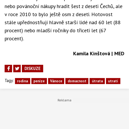
nebo povánoční nákupy hradit šest z deseti Čechů, ale
v roce 2010 to bylo ještě osm z deseti. Hotovost
stále upřednostňují hlavně starší lidé nad 60 let (88
procent) nebo mladší ročníky do třiceti let (67
procent).
Kamila Kinštová | MED
DISKUZE
Tagy:
rodina
peníze
Vánoce
domacnost
útrata
utratí