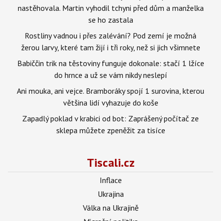
nastěhovala. Martin vyhodil tchyni před dům a manželka
se ho zastala
Rostliny vadnou i přes zalévání? Pod zemí je možná
žerou larvy, které tam žijí i tři roky, než si jich všimnete
Babiččin trik na těstoviny funguje dokonale: stačí 1 lžíce
do hrnce a už se vám nikdy neslepí
Ani mouka, ani vejce. Bramboráky spojí 1 surovina, kterou
většina lidí vyhazuje do koše
Zapadlý poklad v krabici od bot: Zaprášený počítač ze
sklepa můžete zpeněžit za tisíce
Tiscali.cz
Inflace
Ukrajina
Válka na Ukrajině