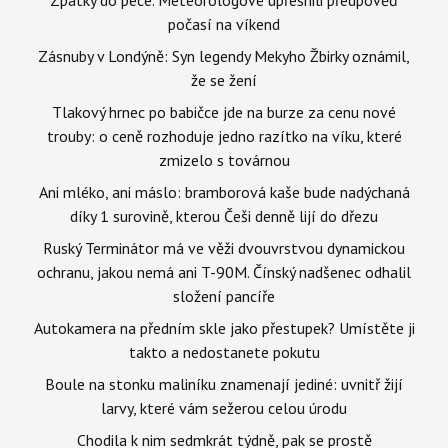
počasí na víkend
Zásnuby v Londýně: Syn legendy Mekyho Žbirky oznámil,
že se žení
Tlakový hrnec po babičce jde na burze za cenu nové
trouby: o ceně rozhoduje jedno razítko na víku, které
zmizelo s továrnou
Ani mléko, ani máslo: bramborová kaše bude nadýchaná
díky 1 surovině, kterou Češi denně lijí do dřezu
Ruský Terminátor má ve věži dvouvrstvou dynamickou
ochranu, jakou nemá ani T-90M. Čínský nadšenec odhalil
složení pancíře
Autokamera na předním skle jako přestupek? Umístěte ji
takto a nedostanete pokutu
Boule na stonku maliníku znamenají jediné: uvnitř žijí
larvy, které vám sežerou celou úrodu
Chodila k nim sedmkrát týdně, pak se prostě