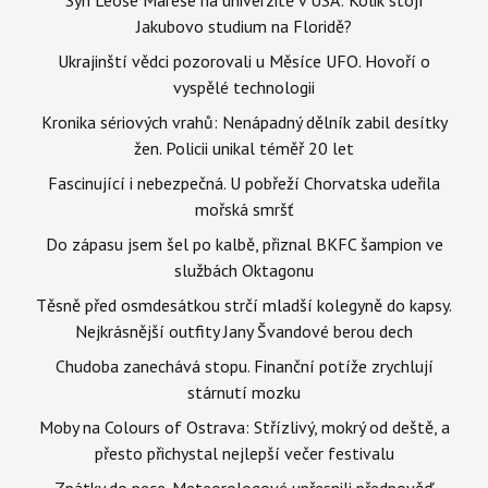
Jakubovo studium na Floridě?
Ukrajinští vědci pozorovali u Měsíce UFO. Hovoří o
vyspělé technologii
Kronika sériových vrahů: Nenápadný dělník zabil desítky
žen. Policii unikal téměř 20 let
Fascinující i nebezpečná. U pobřeží Chorvatska udeřila
mořská smršť
Do zápasu jsem šel po kalbě, přiznal BKFC šampion ve
službách Oktagonu
Těsně před osmdesátkou strčí mladší kolegyně do kapsy.
Nejkrásnější outfity Jany Švandové berou dech
Chudoba zanechává stopu. Finanční potíže zrychlují
stárnutí mozku
Moby na Colours of Ostrava: Střízlivý, mokrý od deště, a
přesto přichystal nejlepší večer festivalu
Zpátky do pece. Meteorologové upřesnili předpověď