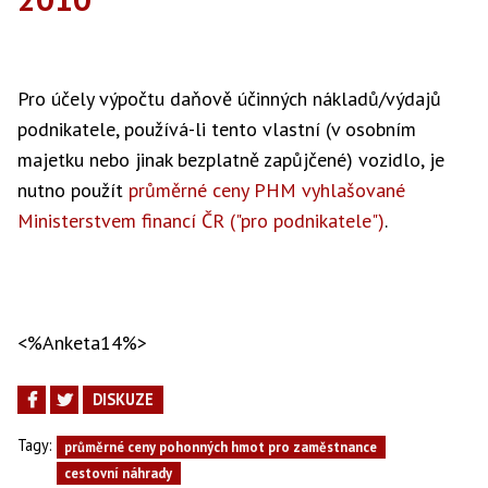
Pro účely výpočtu daňově účinných nákladů/výdajů
podnikatele, používá-li tento vlastní (v osobním
majetku nebo jinak bezplatně zapůjčené) vozidlo, je
nutno použít
průměrné ceny PHM vyhlašované
Ministerstvem financí ČR ("pro podnikatele")
.
<%Anketa14%>
DISKUZE
Tagy:
průměrné ceny pohonných hmot pro zaměstnance
cestovní náhrady