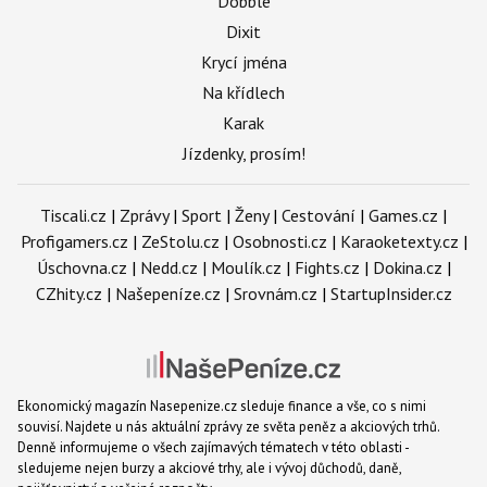
Dobble
Dixit
Krycí jména
Na křídlech
Karak
Jízdenky, prosím!
Tiscali.cz
|
Zprávy
|
Sport
|
Ženy
|
Cestování
|
Games.cz
|
Profigamers.cz
|
ZeStolu.cz
|
Osobnosti.cz
|
Karaoketexty.cz
|
Úschovna.cz
|
Nedd.cz
|
Moulík.cz
|
Fights.cz
|
Dokina.cz
|
CZhity.cz
|
Našepeníze.cz
|
Srovnám.cz
|
StartupInsider.cz
Ekonomický magazín Nasepenize.cz sleduje finance a vše, co s nimi
souvisí. Najdete u nás aktuální zprávy ze světa peněz a akciových trhů.
Denně informujeme o všech zajímavých tématech v této oblasti -
sledujeme nejen burzy a akciové trhy, ale i vývoj důchodů, daně,