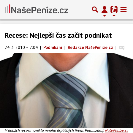
Recese: Nejlepší čas začít podnikat
24. 3. 2010 – 7:04
|
Podnikání
|
Redakce NašePeníze.cz
|
V dobách recese vzniklo mnoho úspěšných firem, Foto:
zdroj:
NašePeníze.cz