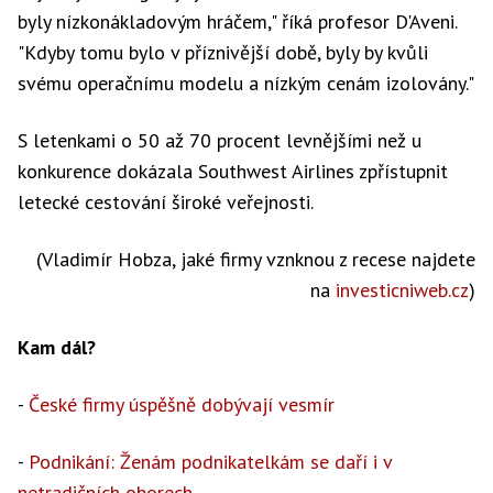
byly nízkonákladovým hráčem," říká profesor D'Aveni.
"Kdyby tomu bylo v příznivější době, byly by kvůli
svému operačnímu modelu a nízkým cenám izolovány."
S letenkami o 50 až 70 procent levnějšími než u
konkurence dokázala Southwest Airlines zpřístupnit
letecké cestování široké veřejnosti.
(Vladimír Hobza, jaké firmy vznknou z recese najdete
na
investicniweb.cz
)
Kam dál?
-
České firmy úspěšně dobývají vesmír
-
Podnikání: Ženám podnikatelkám se daří i v
netradičních oborech