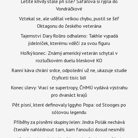
Letité křivdy stále při síle? Šafářová si rýpla do
Vondráčkové
Vztekal se, ale udělal velkou chybu, pustil se šéf
Oktagonu do českého veterána
Tajemství Dary Rolins odhaleno: Takhle vypadá
jídelníček, kterému vděčí za svou figuru
Hořký konec: Známý americký veterán schytal v
rozlučkovém duelu bleskové KO
Ranní káva chrání srdce, odpolední už ne, ukazuje studie
čtyřiceti tisíc lidí
Konec úlevy: Vrací se supertropy, ČHMÚ vydává výstrahu
pro dvanáct krajů
Pět písní, které definovaly Iggyho Popa: od Stooges po
sólovou legendu
Příběhy za písněmi skupiny Jelen: Jindra Polák nechává
čtenáře nahlédnout tam, kam fanoušci dosud nesměli