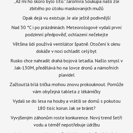
„Až mi ho skoro bylo líto." Jaromíra Soukupa našli zle
zbitého po útoku maskovaných mužů
Opak dejá vu existuje. Je ale ještě podivnější
Nad 30 °C i po prázdninách. Meteorologové vydali první
podzimní předpověď, ochlazení nečekejte
Většina lidí používá ventilátor špatně. Otočení k oknu
dokáže v noci ochladit celý byt
Rusko chce nahradit drahá bojová letadla. Našlo smysl v
Jak-130M, předělává ho na lovce dronů a námořních
plavidel
Zažloutlá bílá trička mohou znovu prokouknout. Pomůže
vám obyčejná tableta z lékárničky
Vydali se do lesa na houby a vrátili se domů s pokutou
180 tisíc korun. Jak se bránit?
Vyvýšeným záhonům roste konkurence. Nový trend šetří
vodu a téměř nepotřebuje údržbu