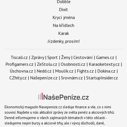
Dobble
Dixit
Krycí jména
Na křídlech
Karak
Jízdenky, prosím!
Tiscali.cz
|
Zprávy
|
Sport
|
Ženy
|
Cestování
|
Games.cz
|
Profigamers.cz
|
ZeStolu.cz
|
Osobnosti.cz
|
Karaoketexty.cz
|
Úschovna.cz
|
Nedd.cz
|
Moulík.cz
|
Fights.cz
|
Dokina.cz
|
CZhity.cz
|
Našepeníze.cz
|
Srovnám.cz
|
StartupInsider.cz
Ekonomický magazín Nasepenize.cz sleduje finance a vše, co s nimi
souvisí. Najdete u nás aktuální zprávy ze světa peněz a akciových trhů.
Denně informujeme o všech zajímavých tématech v této oblasti -
sledujeme nejen burzy a akciové trhy, ale i vývoj důchodů, daně,