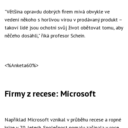
"Většina opravdu dobrých firem mívá obvykle ve
vedení někoho s horlivou vírou v prodávaný produkt –
takoví lidé jsou ochotni svůj život obětovat tomu, aby
něčeho dosáhli," říká profesor Schein.
<%Anketa60%>
Firmy z recese: Microsoft
Například Microsoft vznikal v průběhu recese a ropné
krize v 70. letech. Společnost pomalu začínala v roce