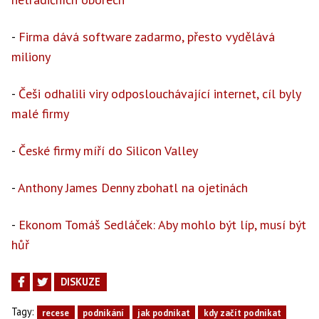
-
Firma dává software zadarmo, přesto vydělává
miliony
-
Češi odhalili viry odposlouchávající internet, cíl byly
malé firmy
-
České firmy míří do Silicon Valley
-
Anthony James Denny zbohatl na ojetinách
-
Ekonom Tomáš Sedláček: Aby mohlo být líp, musí být
hůř
DISKUZE
Tagy:
recese
podnikání
jak podnikat
kdy začít podnikat