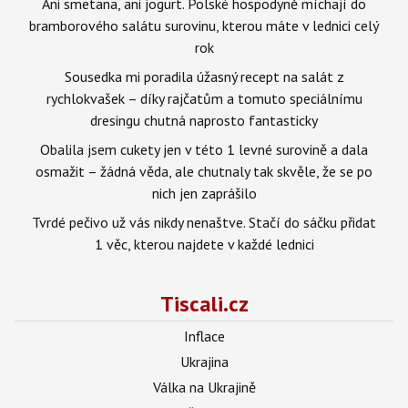
Ani smetana, ani jogurt. Polské hospodyně míchají do
bramborového salátu surovinu, kterou máte v lednici celý
rok
Sousedka mi poradila úžasný recept na salát z
rychlokvašek – díky rajčatům a tomuto speciálnímu
dresingu chutná naprosto fantasticky
Obalila jsem cukety jen v této 1 levné surovině a dala
osmažit – žádná věda, ale chutnaly tak skvěle, že se po
nich jen zaprášilo
Tvrdé pečivo už vás nikdy nenaštve. Stačí do sáčku přidat
1 věc, kterou najdete v každé lednici
Tiscali.cz
Inflace
Ukrajina
Válka na Ukrajině