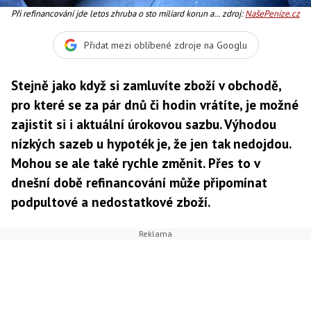
Při refinancování jde letos zhruba o sto miliard korun a
zdroj:
NašePeníze.cz
podle odhadů odborníků se týká sto tisíc lidí. Foto:SXC
Přidat mezi oblíbené zdroje na Googlu
Stejně jako když si zamluvíte zboží v obchodě,
pro které se za pár dnů či hodin vrátíte, je možné
zajistit si i aktuální úrokovou sazbu. Výhodou
nízkých sazeb u hypoték je, že jen tak nedojdou.
Mohou se ale také rychle změnit. Přes to v
dnešní době refinancování může připomínat
podpultové a nedostatkové zboží.