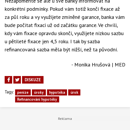
Nezapomeňte se ale u své banky informovat na
konkrétní podmínky. Pokud vám totiž končí fixace až
za půl roku a vy využijete zmíněné garance, banka vám
bude počítat fixaci už od začátku garance. Ve chvíli,
kdy vám fixace opravdu skončí, využijete nízkou sazbu
u pětileté fixace jen 4,5 roku. I tak by sazba
refinancovaná sazba měla být nižší, než ta původní.
- Monika Hrušová | MED
DISKUZE
Tagy:
peníze
úroky
hypotéka
úrok
Refinancování hypotéky