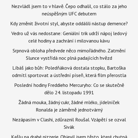
Nezvládl jsem to v hlavě. Čepo odhalil, co stálo za jeho
neúspěšným UFC debutem
Kdy změnit životní styl, abyste oddálili nástup demence?
Vedro už vás nedostane: Geniální trik udrží nápoj ledový
celé hodiny a zachrání i milovanou kávu
Srpnová obloha předvede něco mimořádného. Zatmění
Slunce vystřídá noc plná padajících hvězd
Líbáš jako bůh: Poledňáková dostala stopku, Bartoška
odmítl sportovat a ústřední píseň, která film přerostla
Poslední hodiny Freddieho Mercuryho: Co se skutečně
dělo 24. listopadu 1991
Žádná mouka, žádný cukr, žádné mléko, jídelníček
Ronalda je záměrně jednotvárný
Nezápasím v Clashi, zdůraznil Roušal. Vzápětí se ozval
Sivák
Kašlu na drahé pizzerie. Objevil jsem těsto, které chutná