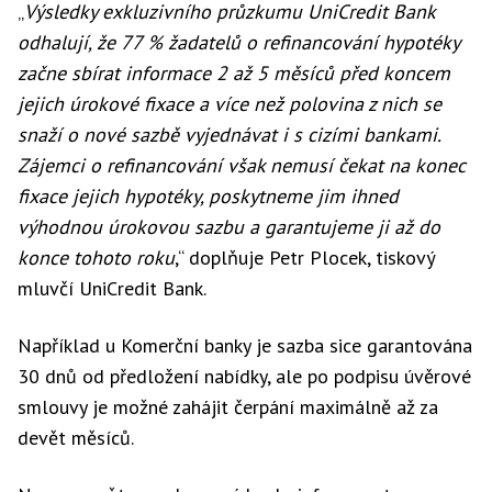
„
Výsledky exkluzivního průzkumu UniCredit Bank
odhalují, že 77 % žadatelů o refinancování hypotéky
začne sbírat informace 2 až 5 měsíců před koncem
jejich úrokové fixace a více než polovina z nich se
snaží o nové sazbě vyjednávat i s cizími bankami.
Zájemci o refinancování však nemusí čekat na konec
fixace jejich hypotéky, poskytneme jim ihned
výhodnou úrokovou sazbu a garantujeme ji až do
konce tohoto roku
,“ doplňuje Petr Plocek, tiskový
mluvčí UniCredit Bank.
Například u Komerční banky je sazba sice garantována
30 dnů od předložení nabídky, ale po podpisu úvěrové
smlouvy je možné zahájit čerpání maximálně až za
devět měsíců.