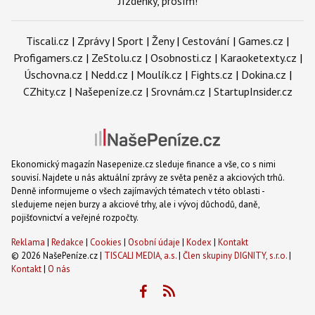
Jízdenky, prosím!
Tiscali.cz
|
Zprávy
|
Sport
|
Ženy
|
Cestování
|
Games.cz
|
Profigamers.cz
|
ZeStolu.cz
|
Osobnosti.cz
|
Karaoketexty.cz
|
Úschovna.cz
|
Nedd.cz
|
Moulík.cz
|
Fights.cz
|
Dokina.cz
|
CZhity.cz
|
Našepeníze.cz
|
Srovnám.cz
|
StartupInsider.cz
Ekonomický magazín Nasepenize.cz sleduje finance a vše, co s nimi
souvisí. Najdete u nás aktuální zprávy ze světa peněz a akciových trhů.
Denně informujeme o všech zajímavých tématech v této oblasti -
sledujeme nejen burzy a akciové trhy, ale i vývoj důchodů, daně,
pojišťovnictví a veřejné rozpočty.
Reklama
|
Redakce
|
Cookies
|
Osobní údaje
|
Kodex
|
Kontakt
© 2026 NašePeníze.cz |
TISCALI MEDIA, a.s.
|
Člen skupiny DIGNITY, s.r.o.
|
Kontakt
|
O nás