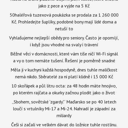
jako z pece a vyjde na 5 Kč
50haléřová tuzexová poukázka se prodala za 1 260 000
Kč. Prohledejte šuplíky, podobné bony mají lidé doma a
netuší to
Vyhlašujeme nejlepší obědy pro seniory. Často je opomíjí,
i když jsou vhodné na svaly i trávení
Běžné věci v domácnosti, které vám tiše ničí Wi-Fi signál
a vy o tom nemáte tušení. Řešení je poměrně snadné
Měla ji v kuchyni každá hospodyně, dnes tuhle maličkost
nemá nikdo. Sběratelé za ni platí klidně i 15 000 Kč
10 skořápek a půl litru octa: za 48 hodin máte hnojivo,
po kterém rajčata a okurky začnou plodit jako o život
„Sbohem, sovětské 'zgardy'.“ Maďarsko se po 40 letech
loučí s vrtulníky Mi-17 a Mi-24. Nahradí je západní za
miliardy
Češi si začali ve velkém dávat do ložnice tuhle rostlinu.