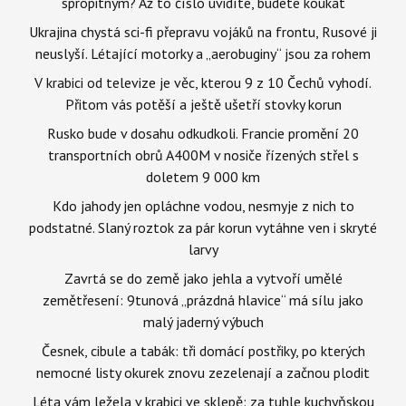
spropitným? Až to číslo uvidíte, budete koukat
Ukrajina chystá sci-fi přepravu vojáků na frontu, Rusové ji
neuslyší. Létající motorky a „aerobuginy“ jsou za rohem
V krabici od televize je věc, kterou 9 z 10 Čechů vyhodí.
Přitom vás potěší a ještě ušetří stovky korun
Rusko bude v dosahu odkudkoli. Francie promění 20
transportních obrů A400M v nosiče řízených střel s
doletem 9 000 km
Kdo jahody jen opláchne vodou, nesmyje z nich to
podstatné. Slaný roztok za pár korun vytáhne ven i skryté
larvy
Zavrtá se do země jako jehla a vytvoří umělé
zemětřesení: 9tunová „prázdná hlavice“ má sílu jako
malý jaderný výbuch
Česnek, cibule a tabák: tři domácí postřiky, po kterých
nemocné listy okurek znovu zezelenají a začnou plodit
Léta vám ležela v krabici ve sklepě: za tuhle kuchyňskou