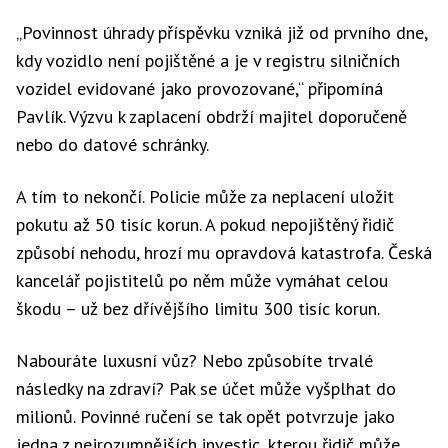
„Povinnost úhrady příspěvku vzniká již od prvního dne,
kdy vozidlo není pojištěné a je v registru silničních
vozidel evidované jako provozované,“ připomíná
Pavlík. Výzvu k zaplacení obdrží majitel doporučeně
nebo do datové schránky.
A tím to nekončí. Policie může za neplacení uložit
pokutu až 50 tisíc korun. A pokud nepojištěný řidič
způsobí nehodu, hrozí mu opravdová katastrofa. Česká
kancelář pojistitelů po něm může vymáhat celou
škodu – už bez dřívějšího limitu 300 tisíc korun.
Nabouráte luxusní vůz? Nebo způsobíte trvalé
následky na zdraví? Pak se účet může vyšplhat do
milionů. Povinné ručení se tak opět potvrzuje jako
jedna z nejrozumnějších investic, kterou řidič může