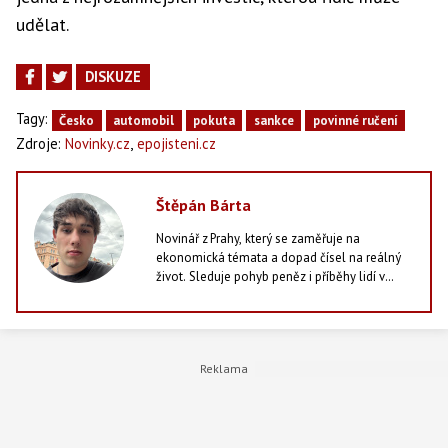
udělat.
DISKUZE
Tagy:
Česko
automobil
pokuta
sankce
povinné ručení
,
Zdroje:
Novinky.cz
epojisteni.cz
Štěpán Bárta
Novinář z Prahy, který se zaměřuje na
ekonomická témata a dopad čísel na reálný
život. Sleduje pohyb peněz i příběhy lidí v
jejich stínu - od statistik po každodenní
rozhodnutí domácností. Vedle psaní zpráv
studuje vysokou školu, zajímá se o dění
kolem sebe a ve volném čase rád zajde do
kina, stráví večer s přáteli nebo si zahraje
počítačovou hru. Věří, že i v ekonomice se dají
najít příběhy, které mají co říct.