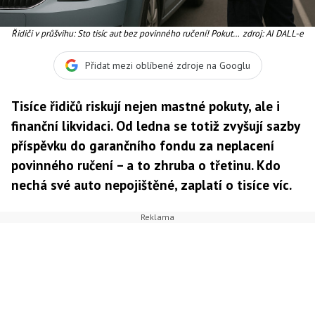
Řidiči v průšvihu: Sto tisíc aut bez povinného ručení! Pokuty
zdroj: AI DALL-e
po novém roce dramaticky porostou
Přidat mezi oblíbené zdroje na Googlu
Tisíce řidičů riskují nejen mastné pokuty, ale i
finanční likvidaci. Od ledna se totiž zvyšují sazby
příspěvku do garančního fondu za neplacení
povinného ručení – a to zhruba o třetinu. Kdo
nechá své auto nepojištěné, zaplatí o tisíce víc.