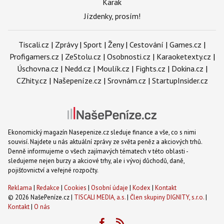
Karak
Jízdenky, prosím!
Tiscali.cz
|
Zprávy
|
Sport
|
Ženy
|
Cestování
|
Games.cz
|
Profigamers.cz
|
ZeStolu.cz
|
Osobnosti.cz
|
Karaoketexty.cz
|
Úschovna.cz
|
Nedd.cz
|
Moulík.cz
|
Fights.cz
|
Dokina.cz
|
CZhity.cz
|
Našepeníze.cz
|
Srovnám.cz
|
StartupInsider.cz
Ekonomický magazín Nasepenize.cz sleduje finance a vše, co s nimi
souvisí. Najdete u nás aktuální zprávy ze světa peněz a akciových trhů.
Denně informujeme o všech zajímavých tématech v této oblasti -
sledujeme nejen burzy a akciové trhy, ale i vývoj důchodů, daně,
pojišťovnictví a veřejné rozpočty.
Reklama
|
Redakce
|
Cookies
|
Osobní údaje
|
Kodex
|
Kontakt
© 2026 NašePeníze.cz |
TISCALI MEDIA, a.s.
|
Člen skupiny DIGNITY, s.r.o.
|
Kontakt
|
O nás