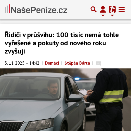
Řidiči v průšvihu: 100 tisíc nemá tohle
vyřešené a pokuty od nového roku
zvyšují
3. 11. 2025 – 14:42
|
Domácí
|
Štěpán Bárta
|