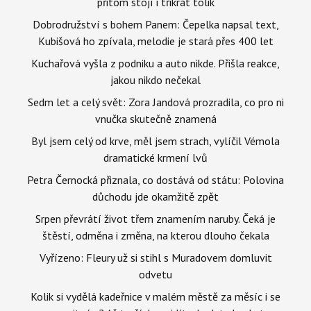
přitom stojí i třikrát tolik
Dobrodružství s bohem Panem: Čepelka napsal text,
Kubišová ho zpívala, melodie je stará přes 400 let
Kuchařová vyšla z podniku a auto nikde. Přišla reakce,
jakou nikdo nečekal
Sedm let a celý svět: Zora Jandová prozradila, co pro ni
vnučka skutečně znamená
Byl jsem celý od krve, měl jsem strach, vylíčil Vémola
dramatické krmení lvů
Petra Černocká přiznala, co dostává od státu: Polovina
důchodu jde okamžitě zpět
Srpen převrátí život třem znamením naruby. Čeká je
štěstí, odměna i změna, na kterou dlouho čekala
Vyřízeno: Fleury už si stihl s Muradovem domluvit
odvetu
Kolik si vydělá kadeřnice v malém městě za měsíc i se