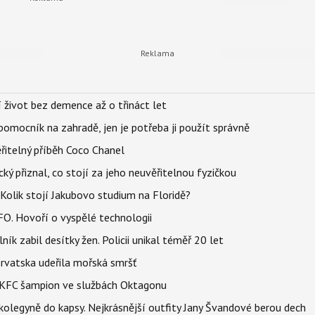
í život bez demence až o třináct let
ý pomocník na zahradě, jen je potřeba ji použít správně
řitelný příběh Coco Chanel
ký přiznal, co stojí za jeho neuvěřitelnou fyzičkou
Kolik stojí Jakubovo studium na Floridě?
FO. Hovoří o vyspělé technologii
ík zabil desítky žen. Policii unikal téměř 20 let
orvatska udeřila mořská smršť
 BKFC šampion ve službách Oktagonu
olegyně do kapsy. Nejkrásnější outfity Jany Švandové berou dech