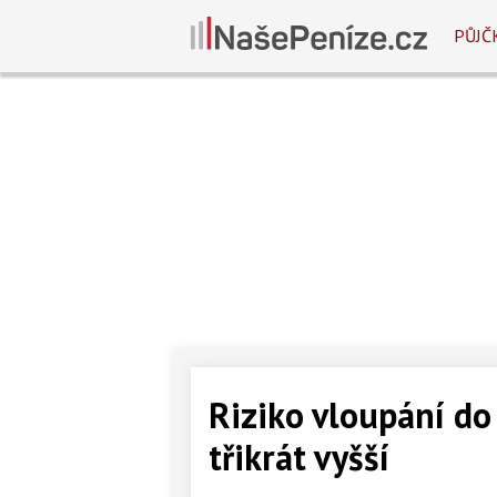
PŮJČ
Riziko vloupání do
třikrát vyšší