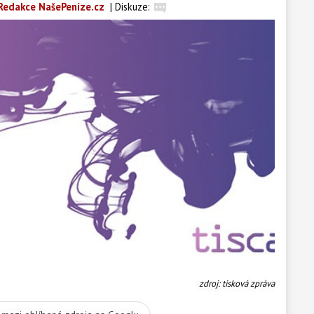
Redakce NašePeníze.cz
|
Diskuze:
zdroj: tisková zpráva