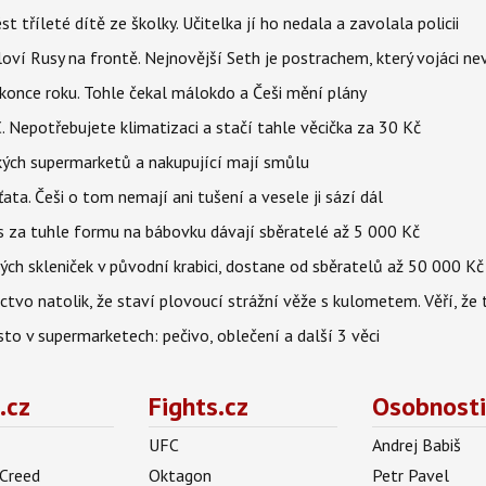
t tříleté dítě ze školky. Učitelka jí ho nedala a zavolala policii
oví Rusy na frontě. Nejnovější Seth je postrachem, který vojáci nev
once roku. Tohle čekal málokdo a Češi mění plány
C. Nepotřebujete klimatizaci a stačí tahle věcička za 30 Kč
eských supermarketů a nakupující mají smůlu
ťata. Češi o tom nemají ani tušení a vesele ji sází dál
es za tuhle formu na bábovku dávají sběratelé až 5 000 Kč
h skleniček v původní krabici, dostane od sběratelů až 50 000 Kč
ctvo natolik, že staví plovoucí strážní věže s kulometem. Věří, že 
to v supermarketech: pečivo, oblečení a další 3 věci
.cz
Fights.cz
Osobnosti
UFC
Andrej Babiš
 Creed
Oktagon
Petr Pavel