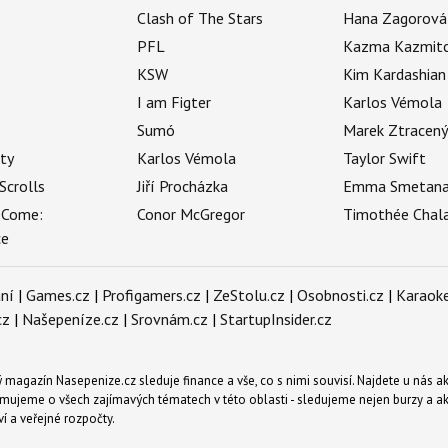
Clash of The Stars
Hana Zagorová
PFL
Kazma Kazmit
KSW
Kim Kardashian
I am Figter
Karlos Vémola
Sumó
Marek Ztracen
uty
Karlos Vémola
Taylor Swift
Scrolls
Jiří Procházka
Emma Smetan
 Come:
Conor McGregor
Timothée Chal
ce
ní
|
Games.cz
|
Profigamers.cz
|
ZeStolu.cz
|
Osobnosti.cz
|
Karaoke
cz
|
Našepeníze.cz
|
Srovnám.cz
|
StartupInsider.cz
magazín Nasepenize.cz sleduje finance a vše, co s nimi souvisí. Najdete u nás ak
mujeme o všech zajímavých tématech v této oblasti - sledujeme nejen burzy a akci
ví a veřejné rozpočty.