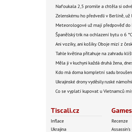
Nafoukala 2,5 promile a chtěla si odvés
Zelenskému ho předvedli v Berlíně, už l
Meteorologové už mají předpověď do k
Španělský trik na ochlazení bytu o 6 °
Ani vozíky, ani košíky. Oboje mizí z č
Tahle květina přitahuje na zahradu klíš
Měla ji v kuchyni každá druhá žena, dn
Kdo má doma kompletní sadu broušenýc
Ukrajinské drony vyděsily ruské námořni
Co se vyplatí kupovat u Vietnamců mís
Tiscali.cz
Games
Inflace
Recenze
Ukrajina
Assassin's