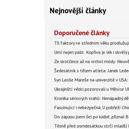
Nejnovější články
Doporučené články
Tři faktory ve středním věku prodlužuj
Umí nejen pálit: Kopřiva je lék i skvěl
Ze sirotčince až na vrchol módy: Neuvě
Šedesátník s tělem atleta: Janek Ledec
Syn Leoše Mareše na univerzitě v USA: 
Ukrajinští vědci pozorovali u Měsíce U
Kronika sériových vrahů: Nenápadný děln
Fascinující i nebezpečná. U pobřeží Ch
Do zápasu jsem šel po kalbě, přiznal
Těsně před osmdesátkou strčí mladší k