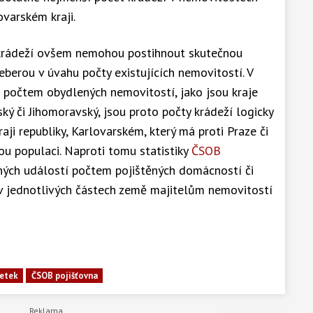
ovarském kraji.
ty krádeží ovšem nemohou postihnout skutečnou
eberou v úvahu počty existujících nemovitostí. V
ím počtem obydlených nemovitostí, jako jsou kraje
ký či Jihomoravský, jsou proto počty krádeží logicky
aji republiky, Karlovarském, který má proti Praze či
u populaci. Naproti tomu statistiky
ČSOB
stných událostí počtem pojištěných domácností či
ž v jednotlivých částech země majitelům nemovitostí
etek
ČSOB pojišťovna