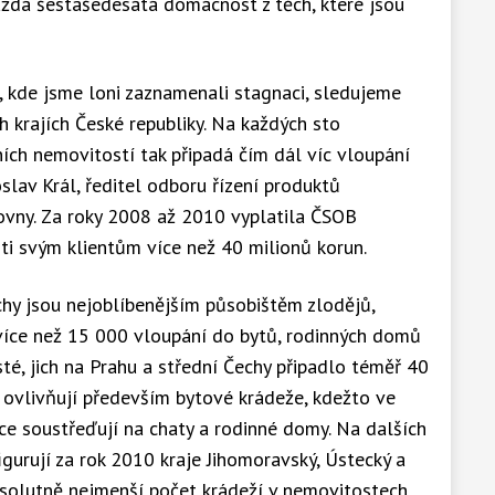
aždá šestašedesátá domácnost z těch, které jsou
, kde jsme loni zaznamenali stagnaci, sledujeme
h krajích České republiky. Na každých sto
ních nemovitostí tak připadá čím dál víc vloupání
slav Král, ředitel odboru řízení produktů
ovny. Za roky 2008 až 2010 vyplatila ČSOB
sti svým klientům více než 40 milionů korun.
chy jsou nejoblíbenějším působištěm zlodějů,
 Z více než 15 000 vloupání do bytů, rodinných domů
isté, jich na Prahu a střední Čechy připadlo téměř 40
y ovlivňují především bytové krádeže, kdežto ve
íce soustřeďují na chaty a rodinné domy. Na dalších
igurují za rok 2010 kraje Jihomoravský, Ústecký a
solutně nejmenší počet krádeží v nemovitostech