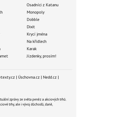
Osadníci z Katanu
ch
Monopoly
Dobble
Dixit
ý
Krycí jména
Na křídlech
a
Karak
amet
Jízdenky, prosím!
texty.cz
|
Úschovna.cz
|
Nedd.cz
|
tuální zprávy ze světa peněz a akciových trhů.
ové trhy, ale i vývoj důchodů, daně,