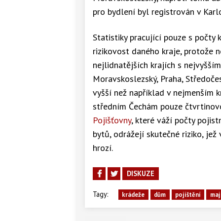
pro bydlení byl registrován v Karl
Statistiky pracující pouze s poč
rizikovost daného kraje, protože n
nejlidnatějších krajích s nejvyšš
Moravskoslezský, Praha, Středočes
vyšší než například v nejmenším kr
středním Čechám pouze čtvrtinovo
Pojišťovny
, které váží počty poji
bytů, odrážejí skutečné riziko, je
hrozí.
DISKUZE
Tagy:
krádeže
dům
pojištění
maj