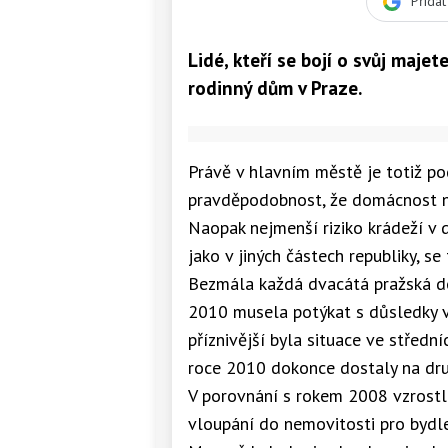
Přida
Lidé, kteří se bojí o svůj majete
rodinný dům v Praze.
Právě v hlavním městě je totiž po
pravděpodobnost, že domácnost na
Naopak nejmenší riziko krádeží v d
jako v jiných částech republiky, se
Bezmála každá dvacátá pražská d
2010 musela potýkat s důsledky v
příznivější byla situace ve středn
roce 2010 dokonce dostaly na druhé
V porovnání s rokem 2008 vzrostl
vloupání do nemovitosti pro bydle