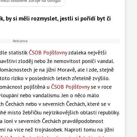
t mezi oblíbené zdroje na Googlu
k, by si měli rozmyslet, jestli si pořídí byt či
dle statistik
ČSOB Pojišťovny
zdaleka největší
vštíví zloděj nebo že nemovitost poničí vandal.
omácnostech je na jižní Moravě, ale i zde, stejně
 toto riziko v posledních letech zřetelně zvýšilo.
omácnost pojištěná u
ČSOB Pojišťovny
se v roce
loupání nebo vandalismu. Jen o něco málo
ích Čechách nebo v severních Čechách, které se v
 místo žebříčku nejrizikovějších oblastí republiky.
a loni v severních Čechách pravděpodobnost
ní na více než trojnásobek. Naproti tomu na jižní