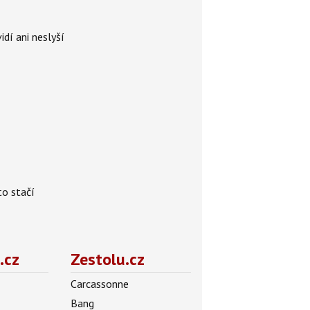
idí ani neslyší
to stačí
.cz
Zestolu.cz
Carcassonne
Bang