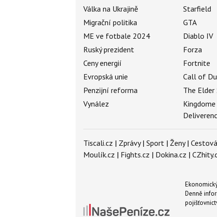
Válka na Ukrajině
Starfield
Migrační politika
GTA
ME ve fotbale 2024
Diablo IV
Ruský prezident
Forza
Ceny energií
Fortnite
Evropská unie
Call of D
Penzijní reforma
The Elder 
Vynález
Kingdome
Deliveren
Tiscali.cz
|
Zprávy
|
Sport
|
Ženy
|
Cestová
Moulík.cz
|
Fights.cz
|
Dokina.cz
|
CZhity.
Ekonomický 
Denně infor
pojišťovnict