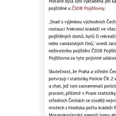
Moravě byla loni vykradena jen k
pojištěné u
ČSOB Pojišťovny
.
„Snad s výjimkou východních Čech
rostoucí frekvenci krádeží ve všec
pojištěných domů, bytů či rekreač
nebo vandalských činů,“ uvedl Jaro
neživotního pojištění ČSOB Pojišť
Pojišťovna za tyto pojistné událo
Skutečnost, že Praha a střední Če
potvrzují i statistiky Policie ČR.
a chat, jež loni zaznamenali polic
procent, přičemž v Praze statistik
středních Čechách se zloději nejv
místech z hlediska počtu krádeží f
Moravskoslezský, naproti tomu ab