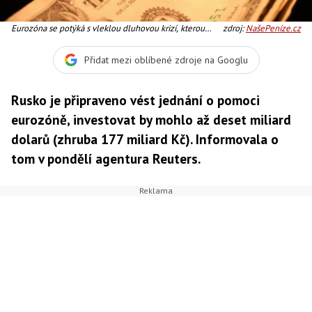
Eurozóna se potýká s vleklou dluhovou krizí, kterou
zdroj:
NašePeníze.cz
chce řešit přes Evropský fond finanční stability (EFSF),
Foto:SXC
Přidat mezi oblíbené zdroje na Googlu
Rusko je připraveno vést jednání o pomoci
eurozóně, investovat by mohlo až deset miliard
dolarů (zhruba 177 miliard Kč). Informovala o
tom v pondělí agentura Reuters.