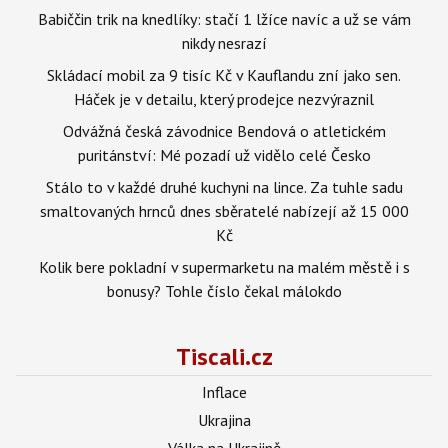
Babiččin trik na knedlíky: stačí 1 lžíce navíc a už se vám
nikdy nesrazí
Skládací mobil za 9 tisíc Kč v Kauflandu zní jako sen.
Háček je v detailu, který prodejce nezvýraznil
Odvážná česká závodnice Bendová o atletickém
puritánství: Mé pozadí už vidělo celé Česko
Stálo to v každé druhé kuchyni na lince. Za tuhle sadu
smaltovaných hrnců dnes sběratelé nabízejí až 15 000
Kč
Kolik bere pokladní v supermarketu na malém městě i s
bonusy? Tohle číslo čekal málokdo
Tiscali.cz
Inflace
Ukrajina
Válka na Ukrajině