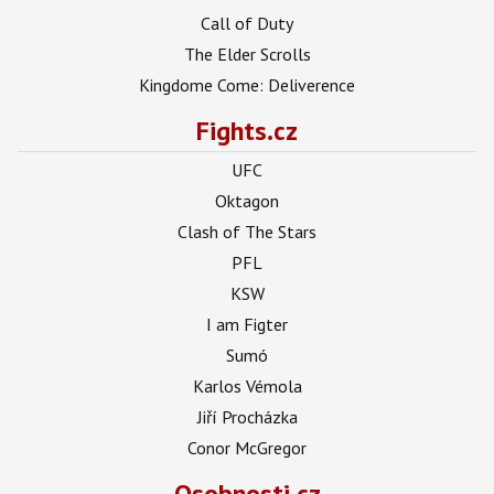
Call of Duty
The Elder Scrolls
Kingdome Come: Deliverence
Fights.cz
UFC
Oktagon
Clash of The Stars
PFL
KSW
I am Figter
Sumó
Karlos Vémola
Jiří Procházka
Conor McGregor
Osobnosti.cz