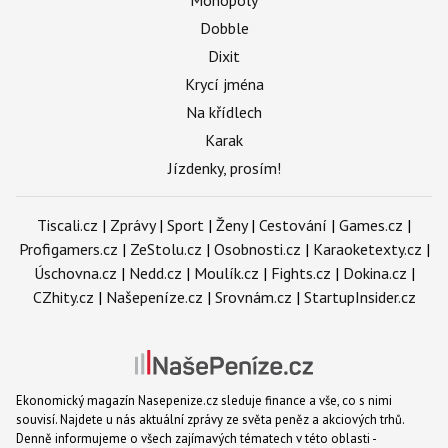
Dobble
Dixit
Krycí jména
Na křídlech
Karak
Jízdenky, prosím!
Tiscali.cz
|
Zprávy
|
Sport
|
Ženy
|
Cestování
|
Games.cz
|
Profigamers.cz
|
ZeStolu.cz
|
Osobnosti.cz
|
Karaoketexty.cz
|
Úschovna.cz
|
Nedd.cz
|
Moulík.cz
|
Fights.cz
|
Dokina.cz
|
CZhity.cz
|
Našepeníze.cz
|
Srovnám.cz
|
StartupInsider.cz
Ekonomický magazín Nasepenize.cz sleduje finance a vše, co s nimi
souvisí. Najdete u nás aktuální zprávy ze světa peněz a akciových trhů.
Denně informujeme o všech zajímavých tématech v této oblasti -