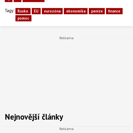
Tagy:
Rusko
EU
eurozóna
ekonomika
peníze
finance
pomoc
Nejnovější články