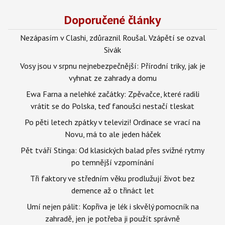
Doporučené články
Nezápasím v Clashi, zdůraznil Roušal. Vzápětí se ozval
Sivák
Vosy jsou v srpnu nejnebezpečnější: Přírodní triky, jak je
vyhnat ze zahrady a domu
Ewa Farna a nelehké začátky: Zpěvačce, které radili
vrátit se do Polska, teď fanoušci nestačí tleskat
Po pěti letech zpátky v televizi! Ordinace se vrací na
Novu, má to ale jeden háček
Pět tváří Stinga: Od klasických balad přes svižné rytmy
po temnější vzpomínání
Tři faktory ve středním věku prodlužují život bez
demence až o třináct let
Umí nejen pálit: Kopřiva je lék i skvělý pomocník na
zahradě, jen je potřeba ji použít správně