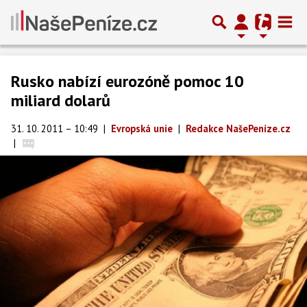
Rusko nabízí eurozóně pomoc 10
miliard dolarů
31. 10. 2011 – 10:49
|
Evropská unie
|
Redakce NašePeníze.cz
|