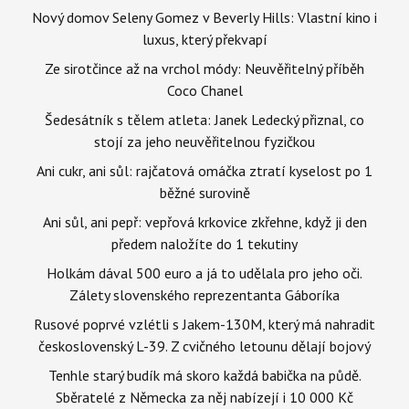
Nový domov Seleny Gomez v Beverly Hills: Vlastní kino i
luxus, který překvapí
Ze sirotčince až na vrchol módy: Neuvěřitelný příběh
Coco Chanel
Šedesátník s tělem atleta: Janek Ledecký přiznal, co
stojí za jeho neuvěřitelnou fyzičkou
Ani cukr, ani sůl: rajčatová omáčka ztratí kyselost po 1
běžné surovině
Ani sůl, ani pepř: vepřová krkovice zkřehne, když ji den
předem naložíte do 1 tekutiny
Holkám dával 500 euro a já to udělala pro jeho oči.
Zálety slovenského reprezentanta Gáboríka
Rusové poprvé vzlétli s Jakem-130M, který má nahradit
československý L-39. Z cvičného letounu dělají bojový
Tenhle starý budík má skoro každá babička na půdě.
Sběratelé z Německa za něj nabízejí i 10 000 Kč