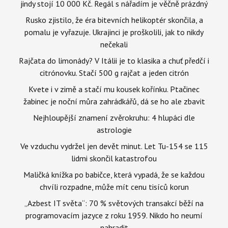
jindy stojí 10 000 Kč. Regál s nářadím je věčně prázdný
Rusko zjistilo, že éra bitevních helikoptér skončila, a
pomalu je vyřazuje. Ukrajinci je proškolili, jak to nikdy
nečekali
Rajčata do limonády? V Itálii je to klasika a chuť předčí i
citrónovku. Stačí 500 g rajčat a jeden citrón
Kvete i v zimě a stačí mu kousek kořínku. Ptačinec
žabinec je noční můra zahrádkářů, dá se ho ale zbavit
Nejhloupější znamení zvěrokruhu: 4 hlupáci dle
astrologie
Ve vzduchu vydržel jen devět minut. Let Tu-154 se 115
lidmi skončil katastrofou
Maličká knížka po babičce, která vypadá, že se každou
chvíli rozpadne, může mít cenu tisíců korun
„Azbest IT světa“: 70 % světových transakcí běží na
programovacím jazyce z roku 1959. Nikdo ho neumí
nahradit