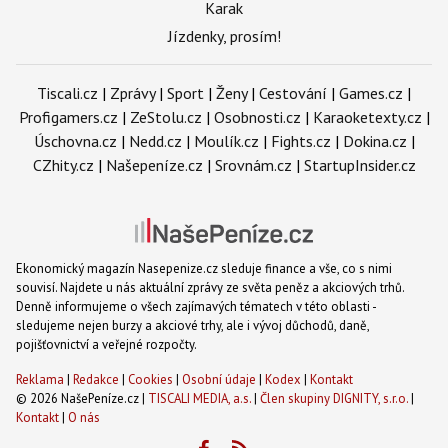
Karak
Jízdenky, prosím!
Tiscali.cz
|
Zprávy
|
Sport
|
Ženy
|
Cestování
|
Games.cz
|
Profigamers.cz
|
ZeStolu.cz
|
Osobnosti.cz
|
Karaoketexty.cz
|
Úschovna.cz
|
Nedd.cz
|
Moulík.cz
|
Fights.cz
|
Dokina.cz
|
CZhity.cz
|
Našepeníze.cz
|
Srovnám.cz
|
StartupInsider.cz
Ekonomický magazín Nasepenize.cz sleduje finance a vše, co s nimi
souvisí. Najdete u nás aktuální zprávy ze světa peněz a akciových trhů.
Denně informujeme o všech zajímavých tématech v této oblasti -
sledujeme nejen burzy a akciové trhy, ale i vývoj důchodů, daně,
pojišťovnictví a veřejné rozpočty.
Reklama
|
Redakce
|
Cookies
|
Osobní údaje
|
Kodex
|
Kontakt
© 2026 NašePeníze.cz |
TISCALI MEDIA, a.s.
|
Člen skupiny DIGNITY, s.r.o.
|
Kontakt
|
O nás