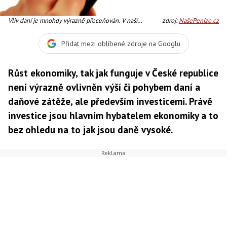
Vliv daní je mnohdy výrazně přeceňován. V naší
zdroj:
NašePeníze.cz
ekonomice nemají daně na růst hospodářství v podstatě
žádný výrazný vliv. To platí i o jiných vyspělejších
Přidat mezi oblíbené zdroje na Googlu
zemích. Foto:SXC
Růst ekonomiky, tak jak funguje v České republice
není výrazně ovlivněn výší či pohybem daní a
daňové zátěže, ale především investicemi. Právě
investice jsou hlavním hybatelem ekonomiky a to
bez ohledu na to jak jsou daně vysoké.