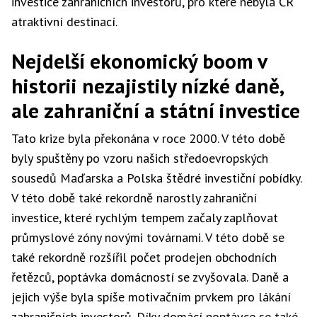
investice zahraničních investorů, pro které nebyla ČR
atraktivní destinací.
Nejdelší ekonomický boom v
historii nezajistily nízké daně,
ale zahraniční a státní investice
Tato krize byla překonána v roce 2000. V této době
byly spuštěny po vzoru našich středoevropských
sousedů Maďarska a Polska štědré investiční pobídky.
V této době také rekordně narostly zahraniční
investice, které rychlým tempem začaly zaplňovat
průmyslové zóny novými továrnami. V této době se
také rekordně rozšířil počet prodejen obchodních
řetězců, poptávka domácností se zvyšovala. Daně a
jejich výše byla spíše motivačním prvkem pro lákání
zahraničních investorů. Díky domácí poptávce se také