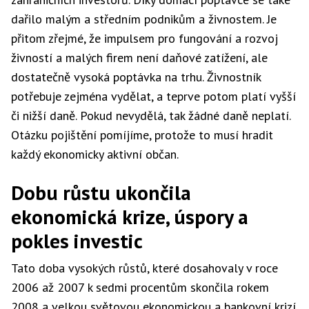
dařilo malým a středním podnikům a živnostem. Je
přitom zřejmé, že impulsem pro fungování a rozvoj
živností a malých firem není daňové zatížení, ale
dostatečně vysoká poptávka na trhu. Živnostník
potřebuje zejména vydělat, a teprve potom platí vyšší
či nižší daně. Pokud nevydělá, tak žádné daně neplatí.
Otázku pojištění pomíjíme, protože to musí hradit
každý ekonomicky aktivní občan.
Dobu růstu ukončila
ekonomická krize, úspory a
pokles investic
Tato doba vysokých růstů, které dosahovaly v roce
2006 až 2007 k sedmi procentům skončila rokem
2008 a velkou světovou ekonomickou a bankovní krizí.