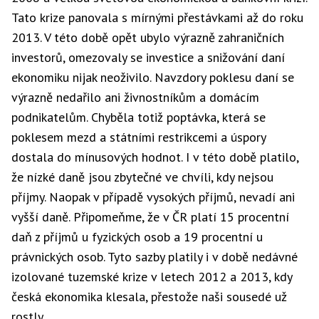
Tato krize panovala s mírnými přestávkami až do roku
2013. V této době opět ubylo výrazně zahraničních
investorů, omezovaly se investice a snižování daní
ekonomiku nijak neoživilo. Navzdory poklesu daní se
výrazně nedařilo ani živnostníkům a domácím
podnikatelům. Chyběla totiž poptávka, která se
poklesem mezd a státními restrikcemi a úspory
dostala do mínusových hodnot. I v této době platilo,
že nízké daně jsou zbytečné ve chvíli, kdy nejsou
příjmy. Naopak v případě vysokých příjmů, nevadí ani
vyšší daně. Připomeňme, že v ČR platí 15 procentní
daň z příjmů u fyzických osob a 19 procentní u
právnických osob. Tyto sazby platily i v době nedávné
izolované tuzemské krize v letech 2012 a 2013, kdy
česká ekonomika klesala, přestože naši sousedé už
rostly.