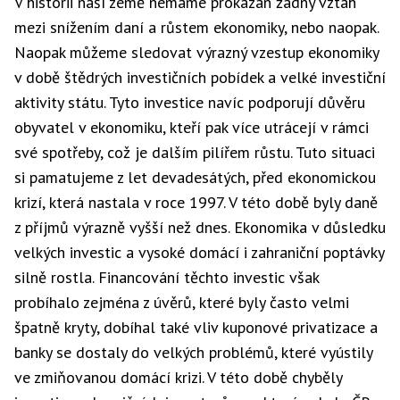
V historii naší země nemáme prokázán žádný vztah
mezi snížením daní a růstem ekonomiky, nebo naopak.
Naopak můžeme sledovat výrazný vzestup ekonomiky
v době štědrých investičních pobídek a velké investiční
aktivity státu. Tyto investice navíc podporují důvěru
obyvatel v ekonomiku, kteří pak více utrácejí v rámci
své spotřeby, což je dalším pilířem růstu. Tuto situaci
si pamatujeme z let devadesátých, před ekonomickou
krizí, která nastala v roce 1997. V této době byly daně
z příjmů výrazně vyšší než dnes. Ekonomika v důsledku
velkých investic a vysoké domácí i zahraniční poptávky
silně rostla. Financování těchto investic však
probíhalo zejména z úvěrů, které byly často velmi
špatně kryty, dobíhal také vliv kuponové privatizace a
banky se dostaly do velkých problémů, které vyústily
ve zmiňovanou domácí krizi. V této době chyběly