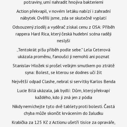
potraviny, umí nahradit hnojiva bakteriemi
Action překvapil, v novém letáku nabízí i zahradní
nábytek. Ověřili jsme, zda se skutečně vyplatí
Odsouzený zloděj a vyděrač získal cenu z OSA: Příběh
rappera Hard Rica, který česká hudební scéna raději
neslyší
„Tentokrát píšu příběh podle sebe." Lela Ceterová
ukázala proměnu, fanoušci ji nemohli ani poznat
Stanislav Hložek si prošel velkým smutkem po ztrátě
syna: Bolest, se kterou se dodnes učí žít
Největší odpad Clashe, nebral si servítky Karlos Benda
Lucie Bílá ukázala, jak bydlí: Dům, který překvapí
každého, kdo ji zná jen z pódia
Nikdy nemíchejte tyto dvě tablety proti bolesti. Častá
chyba může skončit krvácením do žaludku
Krabička za 125 Kč z Actionu ušetří tisíce za opraváře,