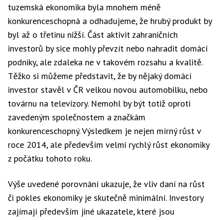
tuzemská ekonomika byla mnohem méně
konkurenceschopná a odhadujeme, že hrubý produkt by
byl až o třetinu nižší. Část aktivit zahraničních
investorů by sice mohly převzít nebo nahradit domácí
podniky, ale zdaleka ne v takovém rozsahu a kvalitě.
Těžko si můžeme představit, že by nějaký domácí
investor stavěl v ČR velkou novou automobilku, nebo
továrnu na televizory. Nemohl by být totiž oproti
zavedeným společnostem a značkám
konkurenceschopný. Výsledkem je nejen mírný růst v
roce 2014, ale především velmi rychlý růst ekonomiky
z počátku tohoto roku.
Výše uvedené porovnání ukazuje, že vliv daní na růst
či pokles ekonomiky je skutečně minimální. Investory
zajímají především jiné ukazatele, které jsou