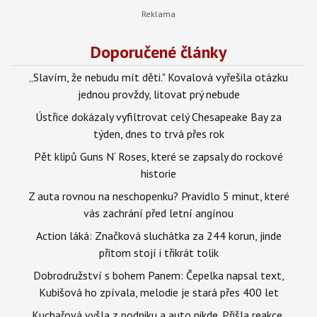
Doporučené články
„Slavím, že nebudu mít děti." Kovalová vyřešila otázku
jednou provždy, litovat prý nebude
Ústřice dokázaly vyfiltrovat celý Chesapeake Bay za
týden, dnes to trvá přes rok
Pět klipů Guns N‘ Roses, které se zapsaly do rockové
historie
Z auta rovnou na neschopenku? Pravidlo 5 minut, které
vás zachrání před letní angínou
Action láká: Značková sluchátka za 244 korun, jinde
přitom stojí i třikrát tolik
Dobrodružství s bohem Panem: Čepelka napsal text,
Kubišová ho zpívala, melodie je stará přes 400 let
Kuchařová vyšla z podniku a auto nikde. Přišla reakce,