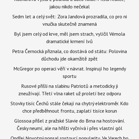
jakou nikdo nečekal
Sedm let a celý svět: Zora Jandová prozradila, co pro ni
vnučka skutečně znamená
Byl jsem celý od krve, měl jsem strach, vylíčil Vémola
dramatické krmení lvů
Petra Černocká přiznala, co dostává od státu: Polovina
důchodu jde okamžitě zpět
McGregor po operaci věří v návrat. Inspirují ho legendy
sportu
Rusové přišli na slabinu Patriotů a metodicky ji
zneužívají. Třetí vlna raket už proletí bez odporu
Stovky tisíc Čechů stále čekají na chytrý elektroměr. Kdo
chce předběhnout frontu, zaplatí tisíce korun
Glossoa přišel z pražské Slavie do Brna na hostování.
Česky neumí, ale na hřišti vyčnívá i přes vlastní gól
Ondřej Novotný popsal rostoucí popularitu. Ve Varech ho