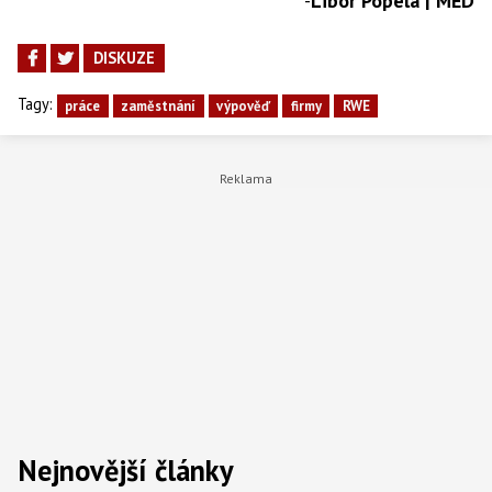
-
Libor Popela | MED
DISKUZE
Tagy:
práce
zaměstnání
výpověď
firmy
RWE
Nejnovější články