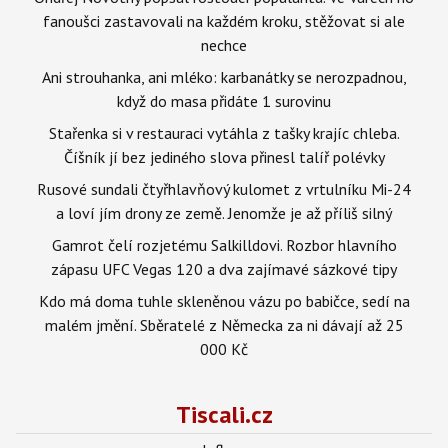
fanoušci zastavovali na každém kroku, stěžovat si ale
nechce
Ani strouhanka, ani mléko: karbanátky se nerozpadnou,
když do masa přidáte 1 surovinu
Stařenka si v restauraci vytáhla z tašky krajíc chleba.
Číšník jí bez jediného slova přinesl talíř polévky
Rusové sundali čtyřhlavňový kulomet z vrtulníku Mi-24
a loví jím drony ze země. Jenomže je až příliš silný
Gamrot čelí rozjetému Salkilldovi. Rozbor hlavního
zápasu UFC Vegas 120 a dva zajímavé sázkové tipy
Kdo má doma tuhle skleněnou vázu po babičce, sedí na
malém jmění. Sběratelé z Německa za ni dávají až 25
000 Kč
Tiscali.cz