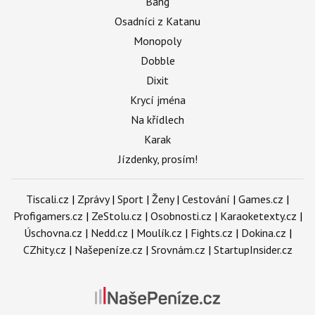
Bang
Osadníci z Katanu
Monopoly
Dobble
Dixit
Krycí jména
Na křídlech
Karak
Jízdenky, prosím!
Tiscali.cz
|
Zprávy
|
Sport
|
Ženy
|
Cestování
|
Games.cz
|
Profigamers.cz
|
ZeStolu.cz
|
Osobnosti.cz
|
Karaoketexty.cz
|
Úschovna.cz
|
Nedd.cz
|
Moulík.cz
|
Fights.cz
|
Dokina.cz
|
CZhity.cz
|
Našepeníze.cz
|
Srovnám.cz
|
StartupInsider.cz