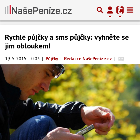
Rychlé půjčky a sms půjčky: vyhněte se
jim obloukem!
19. 5. 2015 – 0:03
|
Půjčky
|
Redakce NašePeníze.cz
|