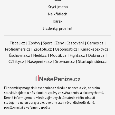
Krycí jména
Na křídlech
Karak
Jízdenky, prosím!
Tiscali.cz
|
Zprávy
|
Sport
|
Ženy
|
Cestování
|
Games.cz
|
Profigamers.cz
|
ZeStolu.cz
|
Osobnosti.cz
|
Karaoketexty.cz
|
Úschovna.cz
|
Nedd.cz
|
Moulík.cz
|
Fights.cz
|
Dokina.cz
|
CZhity.cz
|
Našepeníze.cz
|
Srovnám.cz
|
StartupInsider.cz
Ekonomický magazín Nasepenize.cz sleduje finance a vše, co s nimi
souvisí. Najdete u nás aktuální zprávy ze světa peněz a akciových trhů.
Denně informujeme o všech zajímavých tématech v této oblasti -
sledujeme nejen burzy a akciové trhy, ale i vývoj důchodů, daně,
pojišťovnictví a veřejné rozpočty.