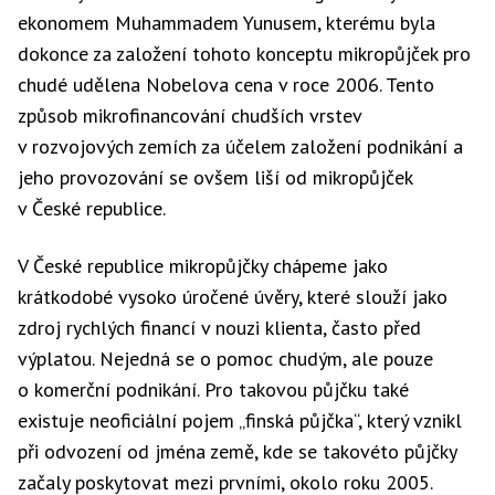
ekonomem Muhammadem Yunusem, kterému byla
dokonce za založení tohoto konceptu mikropůjček pro
chudé udělena Nobelova cena v roce 2006. Tento
způsob mikrofinancování chudších vrstev
v rozvojových zemích za účelem založení podnikání a
jeho provozování se ovšem liší od mikropůjček
v České republice.
V České republice mikropůjčky chápeme jako
krátkodobé vysoko úročené úvěry, které slouží jako
zdroj rychlých financí v nouzi klienta, často před
výplatou. Nejedná se o pomoc chudým, ale pouze
o komerční podnikání. Pro takovou půjčku také
existuje neoficiální pojem „finská půjčka“, který vznikl
při odvození od jména země, kde se takovéto půjčky
začaly poskytovat mezi prvními, okolo roku 2005.