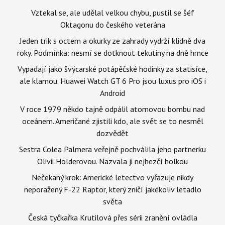
Vztekal se, ale udělal velkou chybu, pustil se šéf
Oktagonu do českého veterána
Jeden trik s octem a okurky ze zahrady vydrží klidně dva
roky. Podmínka: nesmí se dotknout tekutiny na dně hrnce
Vypadají jako švýcarské potápěčské hodinky za statisíce,
ale klamou. Huawei Watch GT 6 Pro jsou luxus pro iOS i
Android
V roce 1979 někdo tajně odpálil atomovou bombu nad
oceánem. Američané zjistili kdo, ale svět se to nesměl
dozvědět
Sestra Colea Palmera veřejně pochválila jeho partnerku
Olivii Holderovou. Nazvala ji nejhezčí holkou
Nečekaný krok: Americké letectvo vyřazuje nikdy
neporažený F-22 Raptor, který zničí jakékoliv letadlo
světa
Česká tyčkařka Krutilová přes sérii zranění ovládla