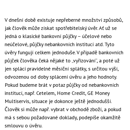
V dnešní době existuje nepřeberné množství způsobů,
jak člověk může získat spotřebitelský úvěr. Ať už se
jedná o klasické bankovní půjčky – účelové nebo
neúčelové, půjčky nebankovních institucí atd. Tyto
úvěry fungují celkem jednoduše. V případě bankovních
půjček člověka čeká nějaké to „vyřizování“, a poté už
jen splácí pravidelné měsíční splátky, s určitou výší,
odvozenou od doby splácení úvěru a jeho hodnoty.
Pokud budeme brát v potaz půjčky od nebankovních
institucí, např. Cetelem, Home Credit, GE Money
Multiservis, situace je dokonce ještě jednodušší.
Člověk si může např. vybrat v obchodě zboží, a pokud
má s sebou požadované doklady, podepíše okamžitě
smlouvu o úvěru.