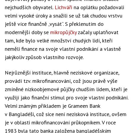
nejchudších obyvatel.
Lichváři
na oplátku požadovali
velmi vysoké úroky a snažili se už tak chudou vrstvu
ještě více finančně „vysát“. S překlenutím do
modernější doby se
mikropůjčky
začaly uplatňovat
tam, kde bylo velké množství chudých lidí, kteří
neměli finance na svoje vlastní podnikání a vlastně
jakýkoliv způsob vlastního rozvoje.
Nejrůznější instituce, hlavně neziskové organizace,
provádí tzv. mikrofinancování, což jsou právě výše
zmíněné nízkoobjemové půjčky chudším lidem, kteří je
využijí jako finanční stimul pro svoje vlastní podnikání.
Velmi známým příkladem je Grameen Bank
v Bangladéši, což sice není nezisková instituce, ovšem
je v oblasti mikrofinancování průkopníkem. V roce
1983 byla tato banka založena bangladéšským