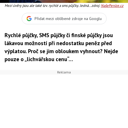
Mezi úvěry jsou ale také tzv. rychlé a sms půjčky. Jedná
zdroj:
NašePeníze.cz
se o půjčení peněz klientovi takovým způsobem, aby
klient peníze obdržel co nejrychleji a nejsnadněji.
Přidat mezi oblíbené zdroje na Googlu
Foto:SXC
Rychlé půjčky, SMS půjčky či finské půjčky jsou
lákavou možností při nedostatku peněz před
výplatou. Proč se jim obloukem vyhnout? Nejde
pouze o „lichvářskou cenu“…