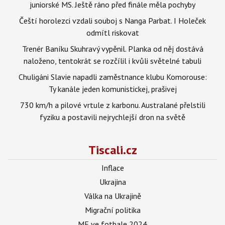
juniorské MS. Ještě ráno před finále měla pochyby
Čeští horolezci vzdali souboj s Nanga Parbat. I Holeček
odmítl riskovat
Trenér Baníku Skuhravý vypěnil. Planka od něj dostává
naloženo, tentokrát se rozčílil i kvůli světelné tabuli
Chuligáni Slavie napadli zaměstnance klubu Komorouse:
Ty kanále jeden komunistickej, prašivej
730 km/h a pilové vrtule z karbonu. Australané přelstili
fyziku a postavili nejrychlejší dron na světě
Tiscali.cz
Inflace
Ukrajina
Válka na Ukrajině
Migrační politika
ME ve fotbale 2024