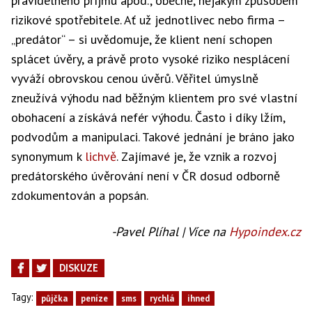
pravidelného příjmu apod., obecně, nějakým způsobem
rizikové spotřebitele. Ať už jednotlivec nebo firma –
„predátor“ – si uvědomuje, že klient není schopen
splácet úvěry, a právě proto vysoké riziko nesplácení
vyváží obrovskou cenou úvěrů. Věřitel úmyslně
zneužívá výhodu nad běžným klientem pro své vlastní
obohacení a získává nefér výhodu. Často i díky lžím,
podvodům a manipulaci. Takové jednání je bráno jako
synonymum k
lichvě
. Zajímavé je, že vznik a rozvoj
predátorského úvěrování není v ČR dosud odborně
zdokumentován a popsán.
-Pavel Plíhal | Více na
Hypoindex.cz
DISKUZE
Tagy:
půjčka
peníze
sms
rychlá
ihned