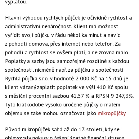
výplatou.
Hlavní výhodou rychlých půjček je očividně rychlost a
administrativní nenáročnost. Klient má možnost
vyřídit svoji půjčku v řádu několika minut a navíc
z pohodlí domova, přes internet nebo telefon. Za
pohodlí a rychlost se ovšem platí, a ne zrovna málo.
Poplatky a sazby jsou samozřejmě rozdílné s každou
společností, nicméně např. za půjčku u společnosti
Rychlá půjčka s.r.o. v hodnotě 2 000 Kč na 15 dnů je
klient vázaný zaplatit poplatek ve výši 410 Kč spolu
s měsíční procentní sazbou 41,57 % a RPSN 9 247,3%.
Tyto krátkodobé vysoko úročené půjčky o malém
objemu se také mohou označovat jako
mikropůjčky
.
Původ mikropůjček sahá až do 17. století, kdy se
objevovaly pokusy o řešení špatné finanční situace