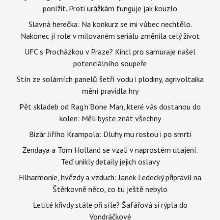
ponížit. Proti urážkám funguje jak kouzlo
Slavná herečka: Na konkurz se mi vůbec nechtělo.
Nakonec jí role v milovaném seriálu změnila celý život
UFC s Procházkou v Praze? Kincl pro samuraje našel
potenciálního soupeře
Stín ze solárních panelů šetří vodu i plodiny, agrivoltaika
mění pravidla hry
Pět skladeb od Rag’n’Bone Man, které vás dostanou do
kolen: Měli byste znát všechny
Bizár Jiřího Krampola: Dluhy mu rostou i po smrti
Zendaya a Tom Holland se vzali v naprostém utajení.
Teď unikly detaily jejich oslavy
Filharmonie, hvězdy a vzduch: Janek Ledecký připravil na
Štěrkovně něco, co tu ještě nebylo
Letité křivdy stále při síle? Šafářová si rýpla do
Vondráčkové