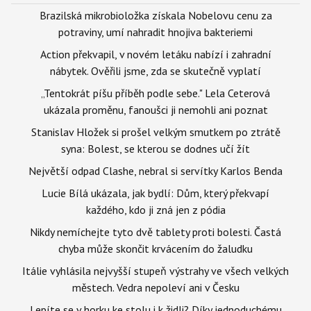
Brazilská mikrobioložka získala Nobelovu cenu za
potraviny, umí nahradit hnojiva bakteriemi
Action překvapil, v novém letáku nabízí i zahradní
nábytek. Ověřili jsme, zda se skutečně vyplatí
„Tentokrát píšu příběh podle sebe." Lela Ceterová
ukázala proměnu, fanoušci ji nemohli ani poznat
Stanislav Hložek si prošel velkým smutkem po ztrátě
syna: Bolest, se kterou se dodnes učí žít
Největší odpad Clashe, nebral si servítky Karlos Benda
Lucie Bílá ukázala, jak bydlí: Dům, který překvapí
každého, kdo ji zná jen z pódia
Nikdy nemíchejte tyto dvě tablety proti bolesti. Častá
chyba může skončit krvácením do žaludku
Itálie vyhlásila nejvyšší stupeň výstrahy ve všech velkých
městech. Vedra nepoleví ani v Česku
Lepíte se v horku ke stolu i k židli? Díky jednoduchému