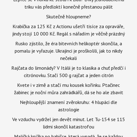
triku vás předloktí konečně přestanou pálit
Skutečně hloupneme?
Krabička za 125 Kč z Actionu ušetří tisíce za opraváře,
jindy stojí 10 000 Kč. Regál s nářadím je věčně prázdný
Rusko zjistilo, že éra bitevních helikoptér skončila, a
pomalu je vyřazuje. Ukrajinci je proškolili, jak to nikdy
nečekali
Rajčata do limonády? V Itálii je to klasika a chuť předčí i
citrónovku. Stačí 500 g rajčat a jeden citrón
Kvete i v zimě a stačí mu kousek kořínku. Ptačinec
žabinec je noční můra zahrádkářů, dá se ho ale zbavit
Nejhloupější znamení zvěrokruhu: 4 hlupáci dle
astrologie
Ve vzduchu vydržel jen devět minut. Let Tu-154 se 115
lidmi skončil katastrofou
Maličká knížka po babičce, která vypadá, že se každou