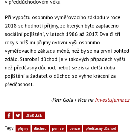
v předdůchodovém věku.
Při výpočtu osobního vyměřovacího základu v roce
2018 se hodnotí příjmy, ze kterých bylo zaplaceno
sociální pojištění, v letech 1986 až 2017. Dva či tři
roky s nižšími příjmy ovlivní výši osobního
vyměřovacího základu méně, než by se na první pohled
zdálo. Starobní důchod je v takových případech vyšší
než předčasný důchod, neboť se získá delší doba
pojištění a žadatel o důchod se vyhne krácení za
předčasnost.
-Petr Gola | Více na
Investujeme.cz
DISKUZE
Tagy:
příjmy
důchod
peníze
penze
předčasný důchod