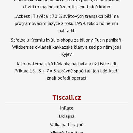
chvíli rozpadne, může mít cenu tisíců korun
„Azbest IT světa“: 70 % světových transakcí běží na
programovacím jazyce z roku 1959. Nikdo ho neumí
nahradit
Střelba u Kremlu kvůli e-shopu za biliony, Putin panikaří.
Wildberries ovládají kavkazské klany a teď po něm jde i
Kyjev
Tato matematická hádanka nachytala už tisíce lidí.
Příklad 18 : 3 + 7 × 5 správně spočítají jen lidé, kteří
znají pořadí operací
Tiscali.cz
Inflace
Ukrajina
Válka na Ukrajině
Migrační politika