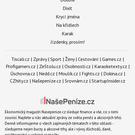
Dixit
Krycí jména
Na křídlech
Karak
Jízdenky, prosím!
Tiscali.cz
|
Zprávy
|
Sport
|
Ženy
|
Cestování
|
Games.cz
|
Profigamers.cz
|
ZeStolu.cz
|
Osobnosti.cz
|
Karaoketexty.cz
|
Úschovna.cz
|
Nedd.cz
|
Moulík.cz
|
Fights.cz
|
Dokina.cz
|
CZhity.cz
|
Našepeníze.cz
|
Srovnám.cz
|
StartupInsider.cz
Ekonomický magazín Nasepenize.cz sleduje finance a vše, co s nimi
souvisí. Najdete u nás aktuální zprávy ze světa peněz a akciových trhů.
Denně informujeme o všech zajímavých tématech v této oblasti -
sledujeme nejen burzy a akciové trhy, ale i vývoj důchodů, daně,
pojišťovnictví a veřejné rozpočty.