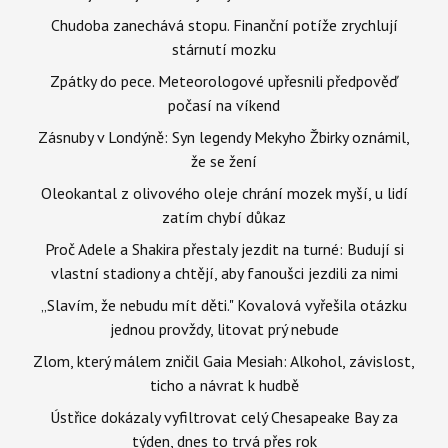
Chudoba zanechává stopu. Finanční potíže zrychlují
stárnutí mozku
Zpátky do pece. Meteorologové upřesnili předpověď
počasí na víkend
Zásnuby v Londýně: Syn legendy Mekyho Žbirky oznámil,
že se žení
Oleokantal z olivového oleje chrání mozek myší, u lidí
zatím chybí důkaz
Proč Adele a Shakira přestaly jezdit na turné: Budují si
vlastní stadiony a chtějí, aby fanoušci jezdili za nimi
„Slavím, že nebudu mít děti." Kovalová vyřešila otázku
jednou provždy, litovat prý nebude
Zlom, který málem zničil Gaia Mesiah: Alkohol, závislost,
ticho a návrat k hudbě
Ústřice dokázaly vyfiltrovat celý Chesapeake Bay za
týden, dnes to trvá přes rok