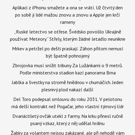
Aplikaci z iPhonu smažete a ona se vrátí. Už čtvrtý den
po sobě ji lidé mažou znovu a znovu a Apple jen krčí
rameny
„Ruské letectvo se otřese. Švédsko povolilo Ukrajině
používat Meteory.“ Střely, kterým žádné letadlo neunikne
Mrkev a petržel po dešti praskají. Záhon přitom nemusí
být špatně pohnojený
Zbrojovka musí snížit tribuny Za Lužánkami o 9 metrů.
Podle ministerstva stadion kazí panorama Brna
Jablka a švestky na stromě hnědnou v chumáčích. Jeden
plesnivý plod nakazí další
Del Toro podepsal smlouvu do roku 2031. V pelotonu
má delší kontrakt než Pogačar, jeho vlastní týmový lídr
Dvanáctiletý ovčák utekl z farmy. Na krku přinesl ručně
psaný vzkaz, který z něj udělal hrdinu
Žabky za volantem nejsou zakázané, ale při nehodě vám