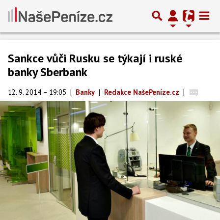
Sankce vůči Rusku se týkají i ruské
banky Sberbank
12. 9. 2014 – 19:05
|
Banky
|
Redakce NašePeníze.cz
|