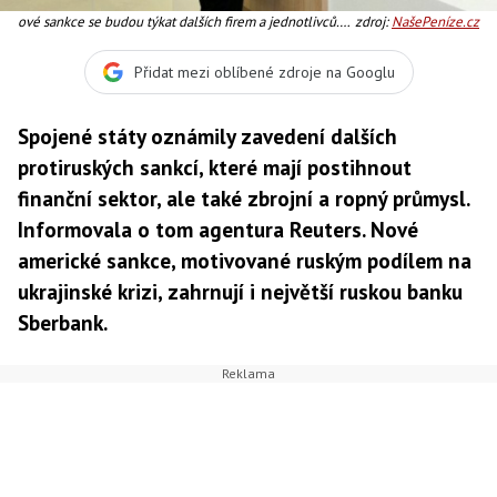
ové sankce se budou týkat dalších firem a jednotlivců.
zdroj:
NašePeníze.cz
Citelně mají zasáhnout zejména bankovní sektor,
protože nyní zahrnují už celkem šest ruských bank
Přidat mezi oblíbené zdroje na Googlu
včetně největšího bankovního ústavu Sberbank.
Foto:Sberbank
Spojené státy oznámily zavedení dalších
protiruských sankcí, které mají postihnout
finanční sektor, ale také zbrojní a ropný průmysl.
Informovala o tom agentura Reuters. Nové
americké sankce, motivované ruským podílem na
ukrajinské krizi, zahrnují i největší ruskou banku
Sberbank.