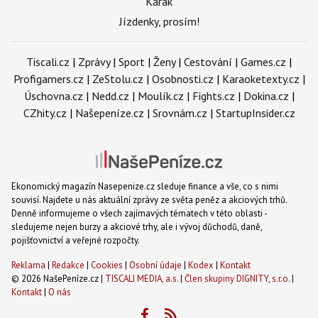
Karak
Jízdenky, prosím!
Tiscali.cz
|
Zprávy
|
Sport
|
Ženy
|
Cestování
|
Games.cz
|
Profigamers.cz
|
ZeStolu.cz
|
Osobnosti.cz
|
Karaoketexty.cz
|
Úschovna.cz
|
Nedd.cz
|
Moulík.cz
|
Fights.cz
|
Dokina.cz
|
CZhity.cz
|
Našepeníze.cz
|
Srovnám.cz
|
StartupInsider.cz
Ekonomický magazín Nasepenize.cz sleduje finance a vše, co s nimi
souvisí. Najdete u nás aktuální zprávy ze světa peněz a akciových trhů.
Denně informujeme o všech zajímavých tématech v této oblasti -
sledujeme nejen burzy a akciové trhy, ale i vývoj důchodů, daně,
pojišťovnictví a veřejné rozpočty.
Reklama
|
Redakce
|
Cookies
|
Osobní údaje
|
Kodex
|
Kontakt
© 2026 NašePeníze.cz |
TISCALI MEDIA, a.s.
|
Člen skupiny DIGNITY, s.r.o.
|
Kontakt
|
O nás