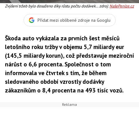
Zvýšení tržeb bylo dosaženo díky růstu počtu dodávek
zdroj:
NašePeníze.cz
zákazníkům a zvýšení tržních podílů téměř ve všech
prodejních regionech, Foto:Škoda Auto
Přidat mezi oblíbené zdroje na Googlu
Škoda auto vykázala za prvních šest měsíců
letošního roku tržby v objemu 5,7 miliardy eur
(145,5 miliardy korun), což představuje meziroční
nárůst o 6,6 procenta. Společnost o tom
informovala ve čtvrtek s tím, že během
sledovaného období vzrostly dodávky
zákazníkům o 8,4 procenta na 493 tisíc vozů.