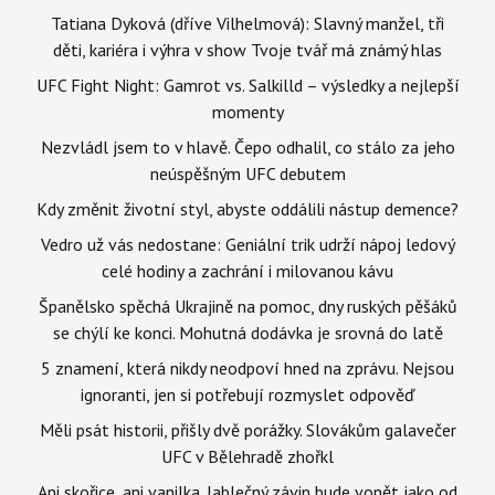
Tatiana Dyková (dříve Vilhelmová): Slavný manžel, tři
děti, kariéra i výhra v show Tvoje tvář má známý hlas
UFC Fight Night: Gamrot vs. Salkilld – výsledky a nejlepší
momenty
Nezvládl jsem to v hlavě. Čepo odhalil, co stálo za jeho
neúspěšným UFC debutem
Kdy změnit životní styl, abyste oddálili nástup demence?
Vedro už vás nedostane: Geniální trik udrží nápoj ledový
celé hodiny a zachrání i milovanou kávu
Španělsko spěchá Ukrajině na pomoc, dny ruských pěšáků
se chýlí ke konci. Mohutná dodávka je srovná do latě
5 znamení, která nikdy neodpoví hned na zprávu. Nejsou
ignoranti, jen si potřebují rozmyslet odpověď
Měli psát historii, přišly dvě porážky. Slovákům galavečer
UFC v Bělehradě zhořkl
Ani skořice, ani vanilka. Jablečný závin bude vonět jako od