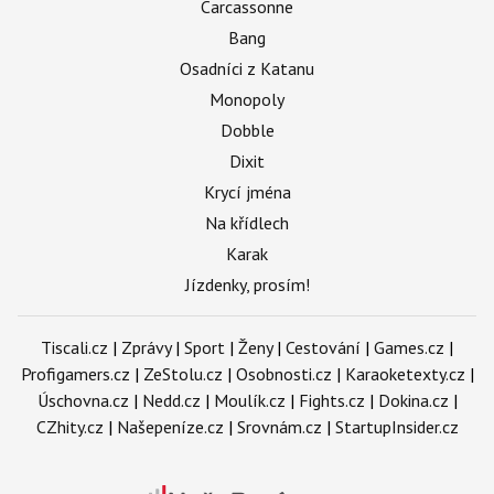
Carcassonne
Bang
Osadníci z Katanu
Monopoly
Dobble
Dixit
Krycí jména
Na křídlech
Karak
Jízdenky, prosím!
Tiscali.cz
|
Zprávy
|
Sport
|
Ženy
|
Cestování
|
Games.cz
|
Profigamers.cz
|
ZeStolu.cz
|
Osobnosti.cz
|
Karaoketexty.cz
|
Úschovna.cz
|
Nedd.cz
|
Moulík.cz
|
Fights.cz
|
Dokina.cz
|
CZhity.cz
|
Našepeníze.cz
|
Srovnám.cz
|
StartupInsider.cz