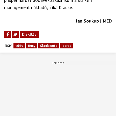
přispěl nárůst dodávek zákazníkům a striktní
management nákladů,“ říká Krause.
Jan Soukup | MED
DISKUZE
Tagy:
tržby
firmy
Škoda Auto
obrat