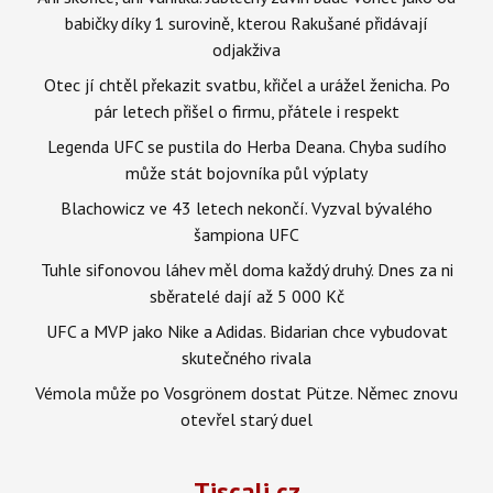
babičky díky 1 surovině, kterou Rakušané přidávají
odjakživa
Otec jí chtěl překazit svatbu, křičel a urážel ženicha. Po
pár letech přišel o firmu, přátele i respekt
Legenda UFC se pustila do Herba Deana. Chyba sudího
může stát bojovníka půl výplaty
Blachowicz ve 43 letech nekončí. Vyzval bývalého
šampiona UFC
Tuhle sifonovou láhev měl doma každý druhý. Dnes za ni
sběratelé dají až 5 000 Kč
UFC a MVP jako Nike a Adidas. Bidarian chce vybudovat
skutečného rivala
Vémola může po Vosgrönem dostat Pütze. Němec znovu
otevřel starý duel
Tiscali.cz