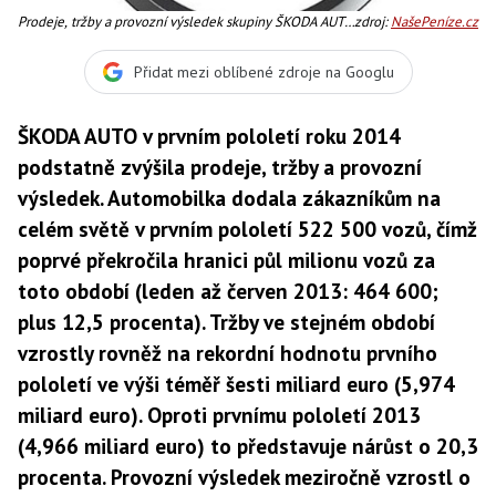
Prodeje, tržby a provozní výsledek skupiny ŠKODA AUTO
zdroj:
NašePeníze.cz
v prvním pololetí 2014 rostly, Foto, text: Škoda Auto
Přidat mezi oblíbené zdroje na Googlu
ŠKODA AUTO v prvním pololetí roku 2014
podstatně zvýšila prodeje, tržby a provozní
výsledek. Automobilka dodala zákazníkům na
celém světě v prvním pololetí 522 500 vozů, čímž
poprvé překročila hranici půl milionu vozů za
toto období (leden až červen 2013: 464 600;
plus 12,5 procenta). Tržby ve stejném období
vzrostly rovněž na rekordní hodnotu prvního
pololetí ve výši téměř šesti miliard euro (5,974
miliard euro). Oproti prvnímu pololetí 2013
(4,966 miliard euro) to představuje nárůst o 20,3
procenta. Provozní výsledek meziročně vzrostl o