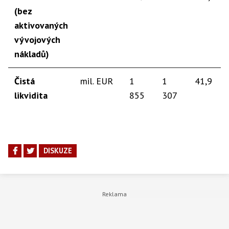
(bez
aktivovaných
vývojových
nákladů)​
Čistá
​mil. EUR
​1
​1
​41,9
likvidita​
855
307
DISKUZE