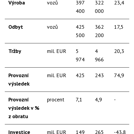
​Výroba
​vozů
​397
​322
​23,4
400
000
​Odbyt
​vozů
​425
​362
​17,5
500
200
​Tržby
​mil. EUR
​5
​4
​20,3
974
966
​Provozní
​mil. EUR
​425
​243
​74,9
výsledek
Provozní
​procent
​7,1
​4,9
​-
výsledek v %
z obratu​
Investice
​mil. EUR
​149
​265
​-43,8