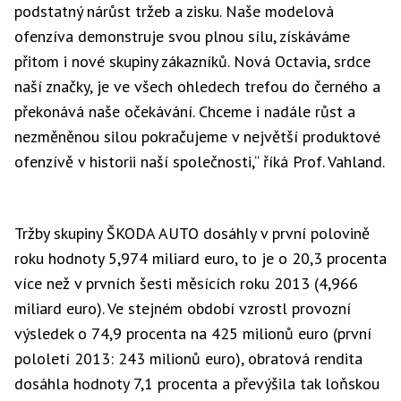
podstatný nárůst tržeb a zisku. Naše modelová
ofenzíva demonstruje svou plnou sílu, získáváme
přitom i nové skupiny zákazníků. Nová Octavia, srdce
naší značky, je ve všech ohledech trefou do černého a
překonává naše očekávání. Chceme i nadále růst a
nezměněnou silou pokračujeme v největší produktové
ofenzívě v historii naší společnosti,“ říká Prof. Vahland.
Tržby skupiny ŠKODA AUTO dosáhly v první polovině
roku hodnoty 5,974 miliard euro, to je o 20,3 procenta
více než v prvních šesti měsících roku 2013 (4,966
miliard euro). Ve stejném období vzrostl provozní
výsledek o 74,9 procenta na 425 milionů euro (první
pololetí 2013: 243 milionů euro), obratová rendita
dosáhla hodnoty 7,1 procenta a převýšila tak loňskou