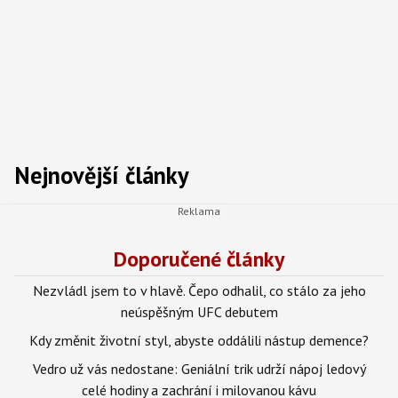
Nejnovější články
Doporučené články
Nezvládl jsem to v hlavě. Čepo odhalil, co stálo za jeho
neúspěšným UFC debutem
Kdy změnit životní styl, abyste oddálili nástup demence?
Vedro už vás nedostane: Geniální trik udrží nápoj ledový
celé hodiny a zachrání i milovanou kávu