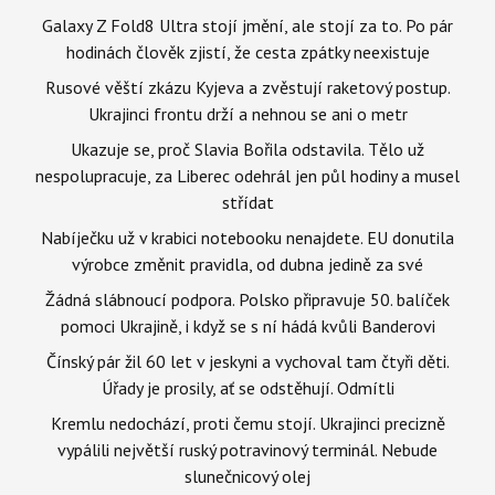
Galaxy Z Fold8 Ultra stojí jmění, ale stojí za to. Po pár
hodinách člověk zjistí, že cesta zpátky neexistuje
Rusové věští zkázu Kyjeva a zvěstují raketový postup.
Ukrajinci frontu drží a nehnou se ani o metr
Ukazuje se, proč Slavia Bořila odstavila. Tělo už
nespolupracuje, za Liberec odehrál jen půl hodiny a musel
střídat
Nabíječku už v krabici notebooku nenajdete. EU donutila
výrobce změnit pravidla, od dubna jedině za své
Žádná slábnoucí podpora. Polsko připravuje 50. balíček
pomoci Ukrajině, i když se s ní hádá kvůli Banderovi
Čínský pár žil 60 let v jeskyni a vychoval tam čtyři děti.
Úřady je prosily, ať se odstěhují. Odmítli
Kremlu nedochází, proti čemu stojí. Ukrajinci precizně
vypálili největší ruský potravinový terminál. Nebude
slunečnicový olej