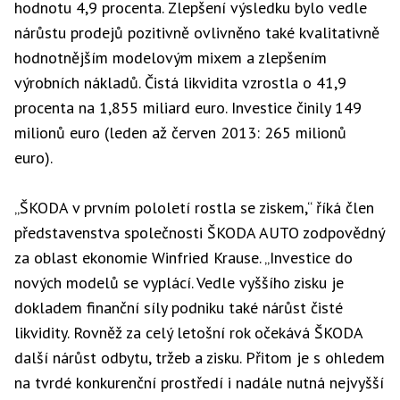
hodnotu 4,9 procenta. Zlepšení výsledku bylo vedle
nárůstu prodejů pozitivně ovlivněno také kvalitativně
hodnotnějším modelovým mixem a zlepšením
výrobních nákladů. Čistá likvidita vzrostla o 41,9
procenta na 1,855 miliard euro. Investice činily 149
milionů euro (leden až červen 2013: 265 milionů
euro).
„ŠKODA v prvním pololetí rostla se ziskem,“ říká člen
představenstva společnosti ŠKODA AUTO zodpovědný
za oblast ekonomie Winfried Krause. „Investice do
nových modelů se vyplácí. Vedle vyššího zisku je
dokladem finanční síly podniku také nárůst čisté
likvidity. Rovněž za celý letošní rok očekává ŠKODA
další nárůst odbytu, tržeb a zisku. Přitom je s ohledem
na tvrdé konkurenční prostředí i nadále nutná nejvyšší