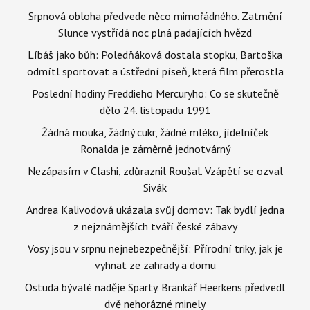
Srpnová obloha předvede něco mimořádného. Zatmění
Slunce vystřídá noc plná padajících hvězd
Líbáš jako bůh: Poledňáková dostala stopku, Bartoška
odmítl sportovat a ústřední píseň, která film přerostla
Poslední hodiny Freddieho Mercuryho: Co se skutečně
dělo 24. listopadu 1991
Žádná mouka, žádný cukr, žádné mléko, jídelníček
Ronalda je záměrně jednotvárný
Nezápasím v Clashi, zdůraznil Roušal. Vzápětí se ozval
Sivák
Andrea Kalivodová ukázala svůj domov: Tak bydlí jedna
z nejznámějších tváří české zábavy
Vosy jsou v srpnu nejnebezpečnější: Přírodní triky, jak je
vyhnat ze zahrady a domu
Ostuda bývalé naděje Sparty. Brankář Heerkens předvedl
dvě nehorázné minely