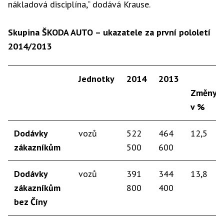
nákladová disciplína,“ dodává Krause.
Skupina ŠKODA AUTO – ukazatele za první pololetí
2014/2013
Jednotky​
2014​
2013​
Změny
v %
​Dodávky
​vozů
​522
​464
​​12,5
zákazníkům
500
600
Dodávky
​vozů
​391
​344
​13,8
zákazníkům
800
400
bez Číny​