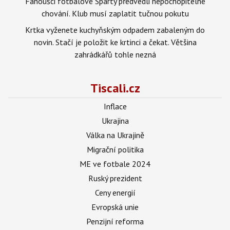
Fanoušci fotbalové Sparty předvedli nepochopitelné
chování. Klub musí zaplatit tučnou pokutu
Krtka vyženete kuchyňským odpadem zabaleným do
novin. Stačí je položit ke krtinci a čekat. Většina
zahrádkářů tohle nezná
Tiscali.cz
Inflace
Ukrajina
Válka na Ukrajině
Migrační politika
ME ve fotbale 2024
Ruský prezident
Ceny energií
Evropská unie
Penzijní reforma