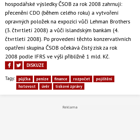
hospodářské výsledky ČSOB za rok 2008 zahrnují:
přecenění CDO (během celého roku) a vytvoření
opravných položek na expozici vůči Lehman Brothers
(3. čtvrtletí 2008) a vůči islandským bankám (4.
čtvrtletí 2008). Po provedení těchto konzervativních
opatření skupina ČSOB očekává čistý zisk za rok
2008 podle IFRS ve výši přibližně 1 mld. Kč.
DISKUZE
Tagy:
půjčka
peníze
finance
rozpočet
pojištění
hotovost
úvěr
tiskové zprávy