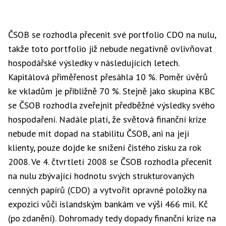
ČSOB se rozhodla přecenit své portfolio CDO na nulu,
takže toto portfolio již nebude negativně ovlivňovat
hospodářské výsledky v následujících letech.
Kapitálová přiměřenost přesáhla 10 %. Poměr úvěrů
ke vkladům je přibližně 70 %. Stejně jako skupina KBC
se ČSOB rozhodla zveřejnit předběžné výsledky svého
hospodaření. Nadále platí, že světová finanční krize
nebude mít dopad na stabilitu ČSOB, ani na její
klienty, pouze dojde ke snížení čistého zisku za rok
2008. Ve 4. čtvrtletí 2008 se ČSOB rozhodla přecenit
na nulu zbývající hodnotu svých strukturovaných
cenných papírů (CDO) a vytvořit opravné položky na
expozici vůči islandským bankám ve výši 466 mil. Kč
(po zdanění). Dohromady tedy dopady finanční krize na