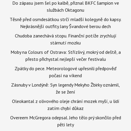
Do zápasu jsem šel po kalbě, přiznal BKFC šampion ve
službách Oktagonu
Těsně před osmdesátkou strčí mladší kolegyně do kapsy.
Nejkrásnější outfity Jany Švandové berou dech
Chudoba zanechává stopu. Finanční potíže zrychlují
stárnutí mozku
Moby na Colours of Ostrava: Střízlivý, mokrý od deště, a
přesto přichystal nejlepší večer festivalu
Zpátky do pece. Meteorologové upřesnili předpověď
počasí na víkend
Zásnuby v Londýně: Syn legendy Mekyho Žbirky oznámil,
že se žení
Oleokantal z olivového oleje chrání mozek myší, u lidí
zatím chybí důkaz
Overeem McGregora odepsal. Jeho tělo prý skončilo před
pěti lety