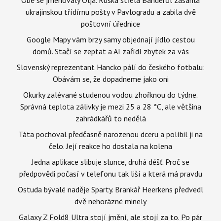
ukrajinskou třídírnu pošty v Pavlogradu a zabila dvě
poštovní úřednice
Google Mapy vám brzy samy objednají jídlo cestou
domů. Stačí se zeptat a AI zařídí zbytek za vás
Slovenský reprezentant Hancko pálí do českého fotbalu:
Obávám se, že dopadneme jako oni
Okurky zalévané studenou vodou zhořknou do týdne.
Správná teplota zálivky je mezi 25 a 28 °C, ale většina
zahrádkářů to nedělá
Táta pochoval předčasně narozenou dceru a políbil ji na
čelo. Její reakce ho dostala na kolena
Jedna aplikace slibuje slunce, druhá déšť. Proč se
předpovědi počasí v telefonu tak liší a která má pravdu
Ostuda bývalé naděje Sparty. Brankář Heerkens předvedl
dvě nehorázné minely
Galaxy Z Fold8 Ultra stojí jmění, ale stojí za to. Po pár