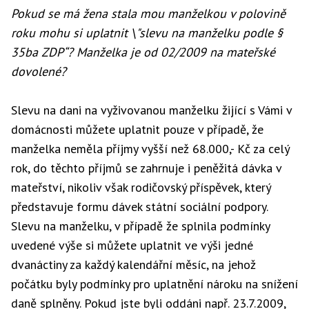
Pokud se má žena stala mou manželkou v polovině
roku mohu si uplatnit \"slevu na manželku podle §
35ba ZDP“? Manželka je od 02/2009 na mateřské
dovolené?
Slevu na dani na vyživovanou manželku žijící s Vámi v
domácnosti můžete uplatnit pouze v případě, že
manželka neměla příjmy vyšší než 68.000,- Kč za celý
rok, do těchto příjmů se zahrnuje i peněžitá dávka v
mateřství, nikoliv však rodičovský příspěvek, který
představuje formu dávek státní sociální podpory.
Slevu na manželku, v případě že splnila podmínky
uvedené výše si můžete uplatnit ve výši jedné
dvanáctiny za každý kalendářní měsíc, na jehož
počátku byly podmínky pro uplatnění nároku na snížení
daně splněny. Pokud jste byli oddáni např. 23.7.2009,