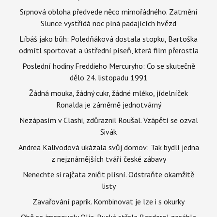
Srpnová obloha předvede něco mimořádného. Zatmění
Slunce vystřídá noc plná padajících hvězd
Líbáš jako bůh: Poledňáková dostala stopku, Bartoška
odmítl sportovat a ústřední píseň, která film přerostla
Poslední hodiny Freddieho Mercuryho: Co se skutečně
dělo 24. listopadu 1991
Žádná mouka, žádný cukr, žádné mléko, jídelníček
Ronalda je záměrně jednotvárný
Nezápasím v Clashi, zdůraznil Roušal. Vzápětí se ozval
Sivák
Andrea Kalivodová ukázala svůj domov: Tak bydlí jedna
z nejznámějších tváří české zábavy
Nenechte si rajčata zničit plísní. Odstraňte okamžitě
listy
Zavařování paprik. Kombinovat je lze i s okurky
Obě se jmenovaly Olja. Ruská střela Banderol zasáhla