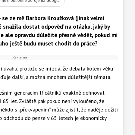
t mezi oblíbené zdroje na Googlu
 se ze mě Barbora Kroužková (jinak velmi
 snažila dostat odpověď na otázku, jaký by
e ale opravdu důležité přesně vědět, pokud mi
ouho ještě budu muset chodit do práce?
 úvahu, protože se mi zdá, že debata kolem věku
ďuje další, a možná mnohem důležitější témata.
šním generacím třicátníků exaktně definovat
 65 let. Zvláště pak pokud není vyloučeno, že
ěkdo s „překvapením“ může zjistit, že naděje dožití
ib odchodu do penze v 65 letech je ekonomicky