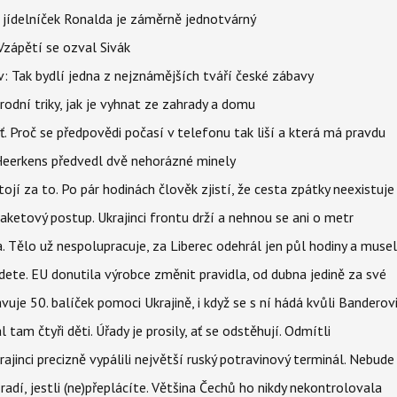
 jídelníček Ronalda je záměrně jednotvárný
Vzápětí se ozval Sivák
 Tak bydlí jedna z nejznámějších tváří české zábavy
rodní triky, jak je vyhnat ze zahrady a domu
šť. Proč se předpovědi počasí v telefonu tak liší a která má pravdu
Heerkens předvedl dvě nehorázné minely
tojí za to. Po pár hodinách člověk zjistí, že cesta zpátky neexistuje
aketový postup. Ukrajinci frontu drží a nehnou se ani o metr
a. Tělo už nespolupracuje, za Liberec odehrál jen půl hodiny a musel
dete. EU donutila výrobce změnit pravidla, od dubna jedině za své
uje 50. balíček pomoci Ukrajině, i když se s ní hádá kvůli Banderov
l tam čtyři děti. Úřady je prosily, ať se odstěhují. Odmítli
ajinci precizně vypálili největší ruský potravinový terminál. Nebude
radí, jestli (ne)přeplácíte. Většina Čechů ho nikdy nekontrolovala