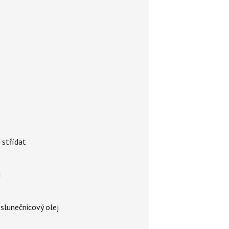
 střídat
i
 slunečnicový olej