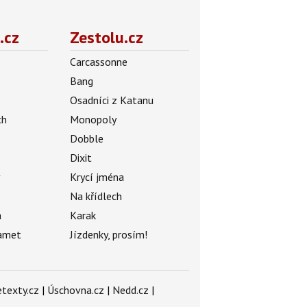
.cz
Zestolu.cz
Carcassonne
Bang
Osadníci z Katanu
ch
Monopoly
Dobble
Dixit
ý
Krycí jména
Na křídlech
a
Karak
amet
Jízdenky, prosím!
texty.cz
|
Úschovna.cz
|
Nedd.cz
|