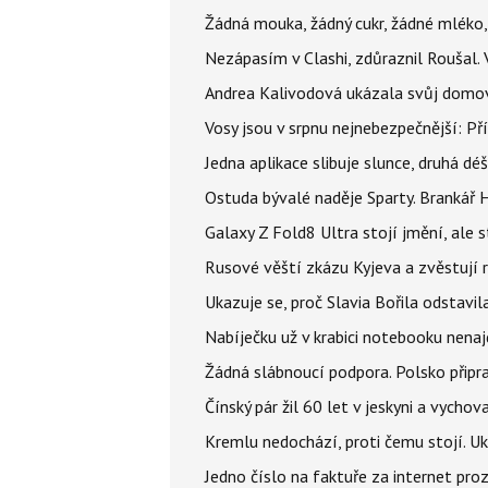
Žádná mouka, žádný cukr, žádné mléko,
Nezápasím v Clashi, zdůraznil Roušal. 
Andrea Kalivodová ukázala svůj domov:
Vosy jsou v srpnu nejnebezpečnější: Pří
Jedna aplikace slibuje slunce, druhá dé
Ostuda bývalé naděje Sparty. Brankář 
Galaxy Z Fold8 Ultra stojí jmění, ale s
Rusové věští zkázu Kyjeva a zvěstují r
Ukazuje se, proč Slavia Bořila odstavil
Nabíječku už v krabici notebooku nenaj
Žádná slábnoucí podpora. Polsko připrav
Čínský pár žil 60 let v jeskyni a vychova
Kremlu nedochází, proti čemu stojí. Ukr
Jedno číslo na faktuře za internet proz