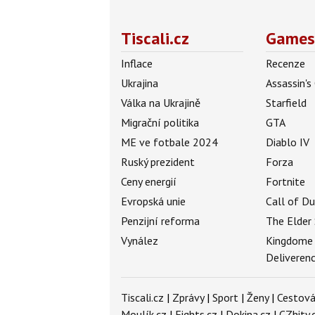
Tiscali.cz
Games
Inflace
Recenze
Ukrajina
Assassin's
Válka na Ukrajině
Starfield
Migrační politika
GTA
ME ve fotbale 2024
Diablo IV
Ruský prezident
Forza
Ceny energií
Fortnite
Evropská unie
Call of D
Penzijní reforma
The Elder 
Vynález
Kingdome
Deliveren
Tiscali.cz
|
Zprávy
|
Sport
|
Ženy
|
Cestová
Moulík.cz
|
Fights.cz
|
Dokina.cz
|
CZhity.