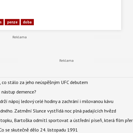
m
penze
doba
il, co stálo za jeho neúspěšným UFC debutem
li nástup demence?
udrží nápoj ledový celé hodiny a zachrání i milovanou kávu
ného. Zatmění Slunce vystřídá noc plná padajících hvězd
topku, Bartoška odmítl sportovat a ústřední píseň, která film pře
Co se skutečně dělo 24. listopadu 1991