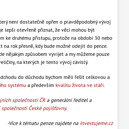
, který není dostatečně opřen o pravděpodobný vývoj
 je lepší otevřeně přiznat, že věci mohou být
ím ke druhému přístupu, protože na období 30 nebo
t na rok přesně, kdy bude možné odejít do penze.
bude nějakým způsobem vyvíjet a my můžeme pouze
ličiny, na kterých je tento vývoj závislý.
odchodu do důchodu bychom měli řešit celkovou a
ního systému
a především
kvalitu života ve stáří
.
jních společností ČR
a generální ředitel a
í společnosti České pojišťovny
.
-Více k tématu penze najdete na
Investujeme.cz