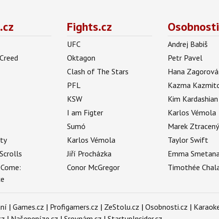
.cz
Fights.cz
Osobnosti
UFC
Andrej Babiš
 Creed
Oktagon
Petr Pavel
Clash of The Stars
Hana Zagorová
PFL
Kazma Kazmit
KSW
Kim Kardashian
I am Figter
Karlos Vémola
Sumó
Marek Ztracen
uty
Karlos Vémola
Taylor Swift
Scrolls
Jiří Procházka
Emma Smetan
 Come:
Conor McGregor
Timothée Chal
ce
ní
|
Games.cz
|
Profigamers.cz
|
ZeStolu.cz
|
Osobnosti.cz
|
Karaoke
cz
|
Našepeníze.cz
|
Srovnám.cz
|
StartupInsider.cz