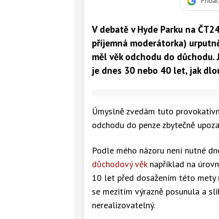
Přida
V debatě v Hyde Parku na ČT24
příjemná moderátorka) urputně
měl věk odchodu do důchodu. J
je dnes 30 nebo 40 let, jak dl
Úmyslně zvedám tuto provokativní
odchodu do penze zbytečně upoza
Podle mého názoru není nutné dne
důchodový věk
například na úrovni
10 let před dosažením této mety n
se mezitím výrazně posunula a sl
nerealizovatelný.