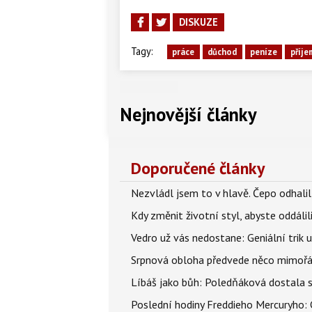
DISKUZE
Tagy:
práce
důchod
peníze
příje
Nejnovější články
Doporučené články
Nezvládl jsem to v hlavě. Čepo odhal
Kdy změnit životní styl, abyste oddáli
Vedro už vás nedostane: Geniální trik 
Srpnová obloha předvede něco mimořád
Líbáš jako bůh: Poledňáková dostala s
Poslední hodiny Freddieho Mercuryho: 