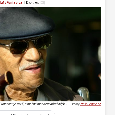
ašePeníze.cz
|
Diskuze:
upozaďuje další, a možná mnohem důležitější
zdroj:
NašePeníze.cz