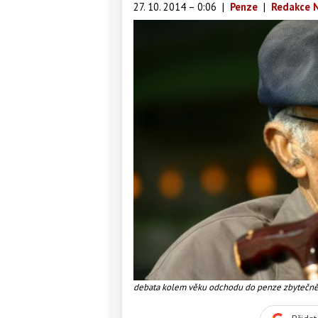
27. 10. 2014 – 0:06
|
Penze
|
Redakce N
debata kolem věku odchodu do penze zbytečně 
témata. Foto:SXC