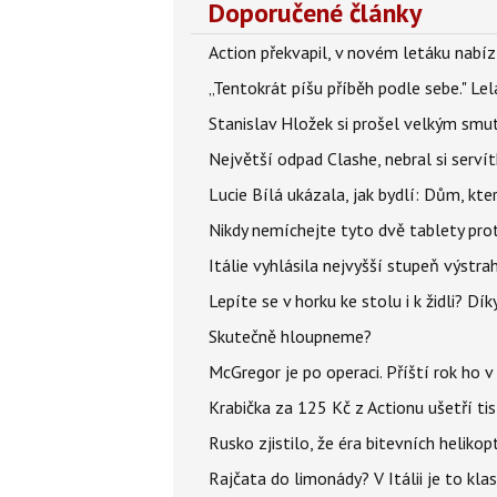
Doporučené články
Action překvapil, v novém letáku nabízí
„Tentokrát píšu příběh podle sebe." Le
Stanislav Hložek si prošel velkým smut
Největší odpad Clashe, nebral si serví
Lucie Bílá ukázala, jak bydlí: Dům, kter
Nikdy nemíchejte tyto dvě tablety pro
Itálie vyhlásila nejvyšší stupeň výstr
Lepíte se v horku ke stolu i k židli? D
Skutečně hloupneme?
McGregor je po operaci. Příští rok ho 
Krabička za 125 Kč z Actionu ušetří tis
Rusko zjistilo, že éra bitevních helikopt
Rajčata do limonády? V Itálii je to klas