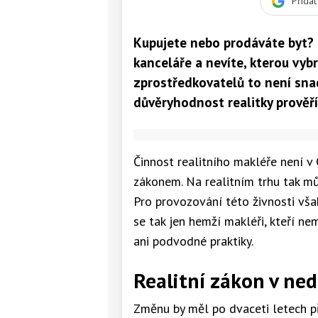
Přida
Kupujete nebo prodáváte byt? R
kanceláře a nevíte, kterou vyb
zprostředkovatelů to není snad
důvěryhodnost realitky prověří
Činnost realitního makléře není v
zákonem. Na realitním trhu tak mů
Pro provozování této živnosti vš
se tak jen hemží makléři, kteří ne
ani podvodné praktiky.
Realitní zákon v ne
Změnu by měl po dvaceti letech př