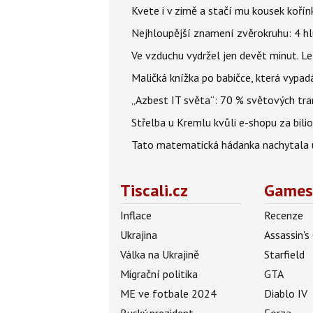
Kvete i v zimě a stačí mu kousek kořín
Nejhloupější znamení zvěrokruhu: 4 hl
Ve vzduchu vydržel jen devět minut. L
Maličká knížka po babičce, která vypad
„Azbest IT světa“: 70 % světových tra
Střelba u Kremlu kvůli e-shopu za bilio
Tato matematická hádanka nachytala už t
Tiscali.cz
Games
Inflace
Recenze
Ukrajina
Assassin's
Válka na Ukrajině
Starfield
Migrační politika
GTA
ME ve fotbale 2024
Diablo IV