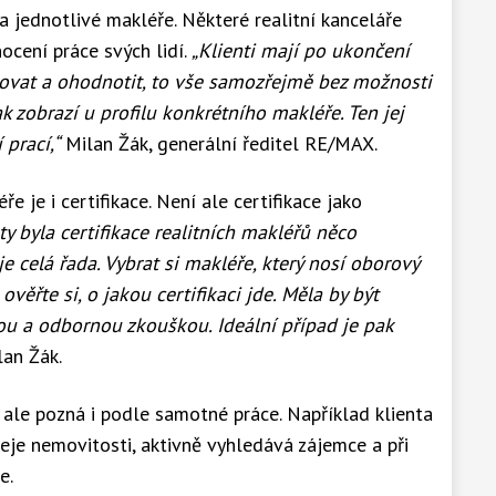
a jednotlivé makléře. Některé realitní kanceláře
cení práce svých lidí.
„Klienti mají po ukončení
vat a ohodnotit, to vše samozřejmě bez možnosti
 zobrazí u profilu konkrétního makléře. Ten jej
 prací,“
Milan Žák, generální ředitel RE/MAX.
 je i certifikace. Není ale certifikace jako
ty byla certifikace realitních makléřů něco
e celá řada. Vybrat si makléře, který nosí oborový
 ověřte si, o jakou certifikaci jde. Měla by být
tou a odbornou zkouškou. Ideální případ je pak
lan Žák.
e ale pozná i podle samotné práce. Například klienta
eje nemovitosti, aktivně vyhledává zájemce a při
e.