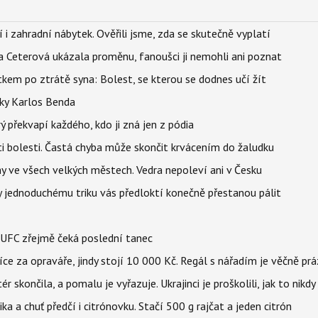
 i zahradní nábytek. Ověřili jsme, zda se skutečně vyplatí
la Ceterová ukázala proměnu, fanoušci ji nemohli ani poznat
kem po ztrátě syna: Bolest, se kterou se dodnes učí žít
tky Karlos Benda
ý překvapí každého, kdo ji zná jen z pódia
ti bolesti. Častá chyba může skončit krvácením do žaludku
ahy ve všech velkých městech. Vedra nepoleví ani v Česku
íky jednoduchému triku vás předloktí konečně přestanou pálit
v UFC zřejmě čeká poslední tanec
íce za opraváře, jindy stojí 10 000 Kč. Regál s nářadím je věčně pr
ér skončila, a pomalu je vyřazuje. Ukrajinci je proškolili, jak to nikdy
ika a chuť předčí i citrónovku. Stačí 500 g rajčat a jeden citrón