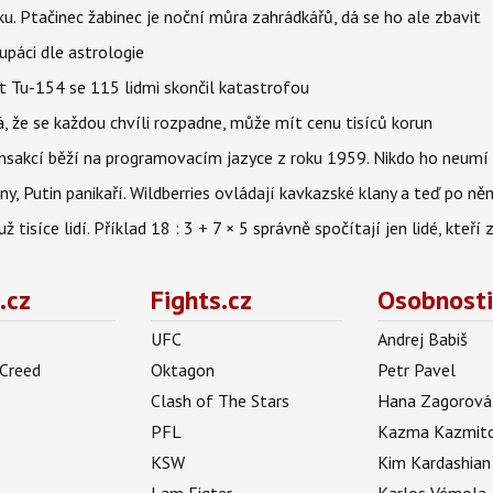
ku. Ptačinec žabinec je noční můra zahrádkářů, dá se ho ale zbavit
upáci dle astrologie
et Tu-154 se 115 lidmi skončil katastrofou
á, že se každou chvíli rozpadne, může mít cenu tisíců korun
nsakcí běží na programovacím jazyce z roku 1959. Nikdo ho neumí 
ny, Putin panikaří. Wildberries ovládají kavkazské klany a teď po něm
isíce lidí. Příklad 18 : 3 + 7 × 5 správně spočítají jen lidé, kteří 
.cz
Fights.cz
Osobnosti
UFC
Andrej Babiš
 Creed
Oktagon
Petr Pavel
Clash of The Stars
Hana Zagorová
PFL
Kazma Kazmit
KSW
Kim Kardashian