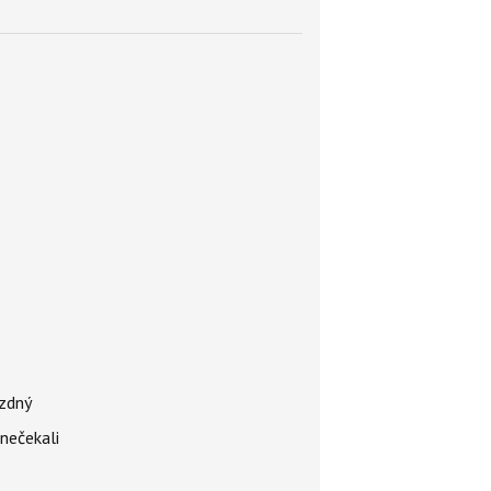
ázdný
 nečekali