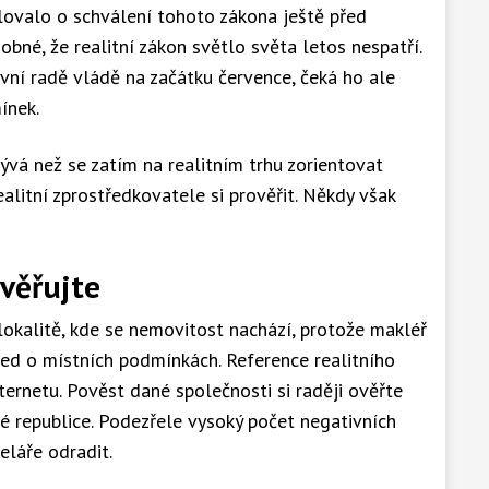
ilovalo o schválení tohoto zákona ještě před
bné, že realitní zákon světlo světa letos nespatří.
ivní radě vládě na začátku července, čeká ho ale
ínek.
ývá než se zatím na realitním trhu zorientovat
ealitní zprostředkovatele si prověřit. Někdy však
ověřujte
 lokalitě, kde se nemovitost nachází, protože makléř
led o místních podmínkách. Reference realitního
ternetu. Pověst dané společnosti si raději ověřte
lé republice. Podezřele vysoký počet negativních
eláře odradit.