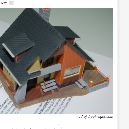
uze:
zdroj: freeimages.com