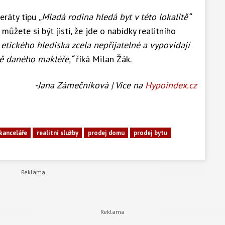
zeráty tipu
„Mladá rodina hledá byt v této lokalitě“
můžete si být jisti, že jde o nabídky realitního
 etického hlediska zcela nepřijatelné a vypovídají
ě daného makléře,“
říká Milan Žák.
-Jana Zámečníková | Více na
Hypoindex.cz
 kanceláře
realitní služby
prodej domu
prodej bytu