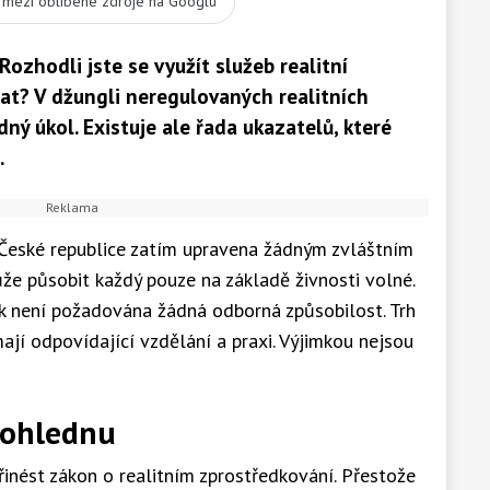
t mezi oblíbené zdroje na Googlu
ozhodli jste se využít služeb realitní
rat? V džungli neregulovaných realitních
ný úkol. Existuje ale řada ukazatelů, které
.
 České republice zatím upravena žádným zvláštním
že působit každý pouze na základě živnosti volné.
ak není požadována žádná odborná způsobilost. Trh
mají odpovídající vzdělání a praxi. Výjimkou nejsou
dohlednu
inést zákon o realitním zprostředkování. Přestože