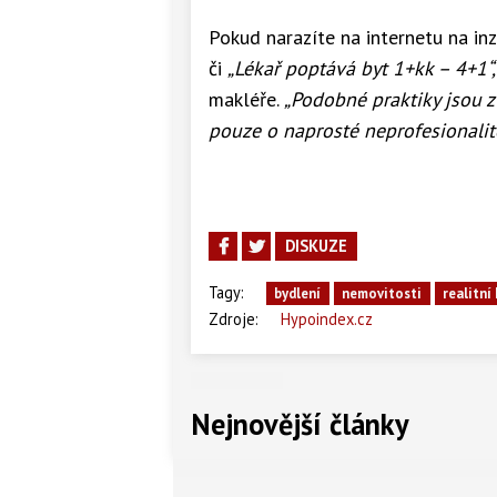
Pokud narazíte na internetu na in
či
„Lékař poptává byt 1+kk – 4+1“,
makléře.
„Podobné praktiky jsou z
pouze o naprosté neprofesionalit
DISKUZE
Tagy:
bydlení
nemovitosti
realitní
Zdroje:
Hypoindex.cz
Nejnovější články