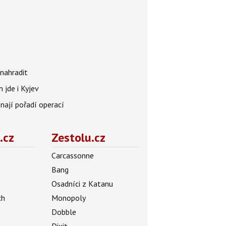
nahradit
 jde i Kyjev
znají pořadí operací
.cz
Zestolu.cz
Carcassonne
Bang
Osadníci z Katanu
ch
Monopoly
Dobble