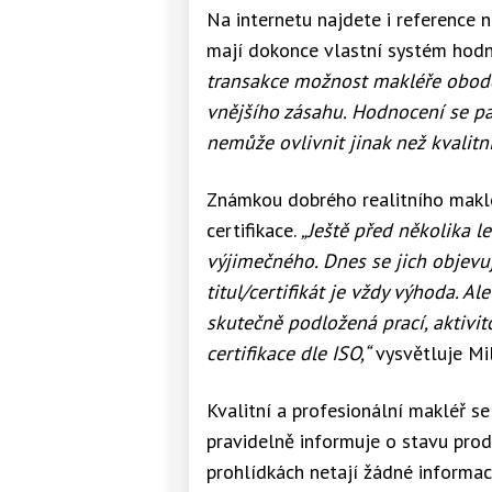
Na internetu najdete i reference n
mají dokonce vlastní systém hodno
transakce možnost makléře obodo
vnějšího zásahu. Hodnocení se pak
nemůže ovlivnit jinak než kvalitní
Známkou dobrého realitního makléře
certifikace.
„Ještě před několika le
výjimečného. Dnes se jich objevuj
titul/certifikát je vždy výhoda. Ale
skutečně podložená prací, aktivi
certifikace dle ISO,“
vysvětluje Mi
Kvalitní a profesionální makléř s
pravidelně informuje o stavu prod
prohlídkách netají žádné informac