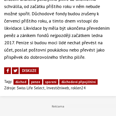
schválila, od začátku příštího roku v něm nebude
možné spořit. Důchodové fondy budou zrušeny k
červenci příštího roku, a tímto dnem vstoupí do
likvidace. Likvidace by měla být ukončena převedením
peněz a zánikem fondů nejpozději začátkem ledna
2017. Peníze si budou moci lidé nechat převést na
účet, poslat poštovní poukázkou nebo převést jako
příspěvek do dobrovolného třetího pilíře.
DISKUZE
Tagy:
důchod
penze
sporeni
důchodové připojištění
,
,
Zdroje:
Swiss Life Select
Investičníweb
roklen24