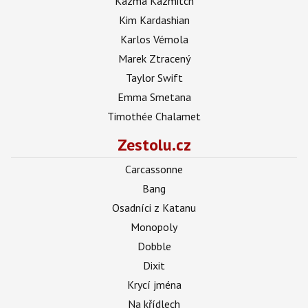
Kazma Kazmitch
Kim Kardashian
Karlos Vémola
Marek Ztracený
Taylor Swift
Emma Smetana
Timothée Chalamet
Zestolu.cz
Carcassonne
Bang
Osadníci z Katanu
Monopoly
Dobble
Dixit
Krycí jména
Na křídlech