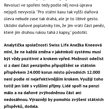
Revoluci ve spoření tedy podle něj nová úprava
nejspíš nevyvolá. "Pro státní kasu tak vyšší daňová
úleva nebude zase tak drahá, ale je to líbivé gesto.
Uklidní daňové poplatníky tím, že jim vrátí část peněz,
které jim druhou rukou tahá z kapsy," podotkl.
Analytička společnosti Swiss Life Anežka Kneeová
míní, že ne každá změna v jakémkoli systému musí
být vždy pozitivní a krokem vpřed. Možnost odečíst
si z daní část penzijního připojištění se státním
příspěvkem 24.000 korun místo původních 12.000
není podle ní nejefektivnějším krokem. Využijí toho
totiž jen lidé s vyššími příjmy. Lidé spoří na penzi
málo a na daňové zvýhodněnou část ani
nedosáhnou. Výrazněji by pomohlo zvýšení státních
příspěvků, dodala.