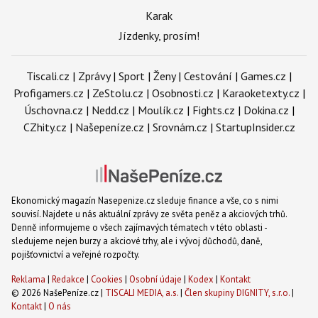
Karak
Jízdenky, prosím!
Tiscali.cz
|
Zprávy
|
Sport
|
Ženy
|
Cestování
|
Games.cz
|
Profigamers.cz
|
ZeStolu.cz
|
Osobnosti.cz
|
Karaoketexty.cz
|
Úschovna.cz
|
Nedd.cz
|
Moulík.cz
|
Fights.cz
|
Dokina.cz
|
CZhity.cz
|
Našepeníze.cz
|
Srovnám.cz
|
StartupInsider.cz
Ekonomický magazín Nasepenize.cz sleduje finance a vše, co s nimi
souvisí. Najdete u nás aktuální zprávy ze světa peněz a akciových trhů.
Denně informujeme o všech zajímavých tématech v této oblasti -
sledujeme nejen burzy a akciové trhy, ale i vývoj důchodů, daně,
pojišťovnictví a veřejné rozpočty.
Reklama
|
Redakce
|
Cookies
|
Osobní údaje
|
Kodex
|
Kontakt
© 2026 NašePeníze.cz |
TISCALI MEDIA, a.s.
|
Člen skupiny DIGNITY, s.r.o.
|
Kontakt
|
O nás