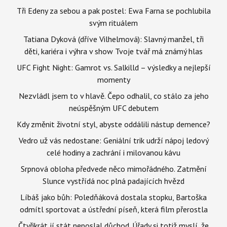
Tři Edeny za sebou a pak postel: Ewa Farna se pochlubila
svým rituálem
Tatiana Dyková (dříve Vilhelmová): Slavný manžel, tři
děti, kariéra i výhra v show Tvoje tvář má známý hlas
UFC Fight Night: Gamrot vs. Salkilld – výsledky a nejlepší
momenty
Nezvládl jsem to v hlavě. Čepo odhalil, co stálo za jeho
neúspěšným UFC debutem
Kdy změnit životní styl, abyste oddálili nástup demence?
Vedro už vás nedostane: Geniální trik udrží nápoj ledový
celé hodiny a zachrání i milovanou kávu
Srpnová obloha předvede něco mimořádného. Zatmění
Slunce vystřídá noc plná padajících hvězd
Líbáš jako bůh: Poledňáková dostala stopku, Bartoška
odmítl sportovat a ústřední píseň, která film přerostla
Čtyřikrát jí stát neposlal důchod. Úřady si totiž myslí, že