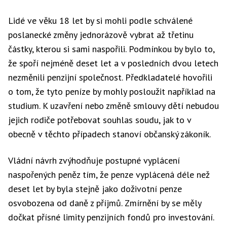
Lidé ve věku 18 let by si mohli podle schválené
poslanecké změny jednorázově vybrat až třetinu
částky, kterou si sami naspořili. Podmínkou by bylo to,
že spoří nejméně deset let a v posledních dvou letech
nezměnili penzijní společnost. Předkladatelé hovořili
o tom, že tyto peníze by mohly posloužit například na
studium. K uzavření nebo změně smlouvy dětí nebudou
jejich rodiče potřebovat souhlas soudu, jak to v
obecně v těchto případech stanoví občanský zákoník.
Vládní návrh zvýhodňuje postupné vyplácení
naspořených peněz tím, že penze vyplácená déle než
deset let by byla stejně jako doživotní penze
osvobozena od daně z příjmů. Zmírnění by se měly
dočkat přísné limity penzijních fondů pro investování.