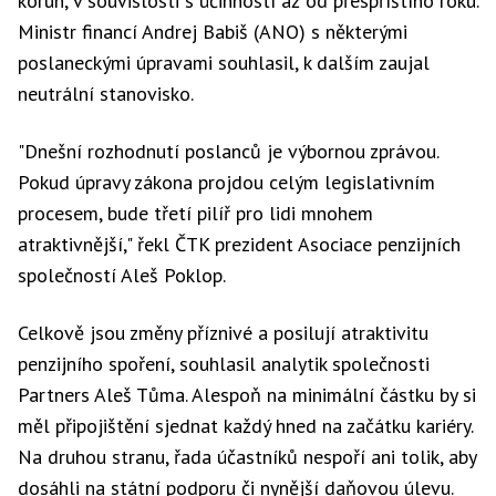
korun, v souvislosti s účinností až od přespříštího roku.
Ministr financí Andrej Babiš (ANO) s některými
poslaneckými úpravami souhlasil, k dalším zaujal
neutrální stanovisko.
"Dnešní rozhodnutí poslanců je výbornou zprávou.
Pokud úpravy zákona projdou celým legislativním
procesem, bude třetí pilíř pro lidi mnohem
atraktivnější," řekl ČTK prezident Asociace penzijních
společností Aleš Poklop.
Celkově jsou změny příznivé a posilují atraktivitu
penzijního spoření, souhlasil analytik společnosti
Partners Aleš Tůma. Alespoň na minimální částku by si
měl připojištění sjednat každý hned na začátku kariéry.
Na druhou stranu, řada účastníků nespoří ani tolik, aby
dosáhli na státní podporu či nynější daňovou úlevu.