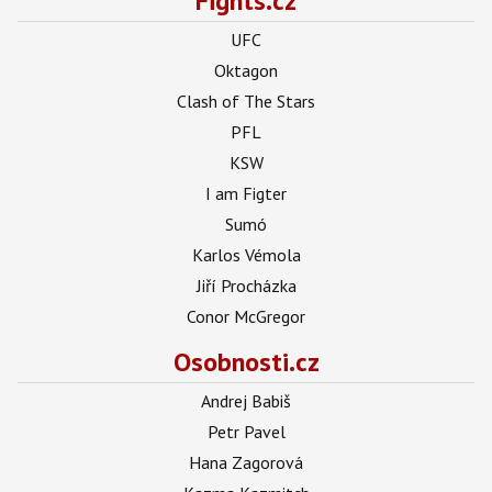
Fights.cz
UFC
Oktagon
Clash of The Stars
PFL
KSW
I am Figter
Sumó
Karlos Vémola
Jiří Procházka
Conor McGregor
Osobnosti.cz
Andrej Babiš
Petr Pavel
Hana Zagorová