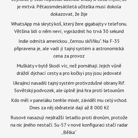
je mrtvá. Pětaosmdesátiletá učitelka musí dokola
dokazovat, že žije
WhatsApp má skrytý koš, který žere gigabajty v telefonu.
Většina lidí o něm neví, vyprázdnit ho trvá 30 sekund
Indie odmítá americkou „černou skříňku". Na F-35
připravena je, ale vadí jí tajný systém a astronomická
cena za provoz
Muškáty v bytě škodí víc, než pomáhají. Jejich vůně
dráždí dýchací cesty a pro kočky i psy jsou jedovaté
Ukrajinci nasadili tajný systém protivzdušné obrany Rif.
Sovětský podvozek, ale úplně jiná hra proti letounům
Kdo měl v paneláku tenhle mixér, záviděl mu celý vchod.
Dnes za něj sběratelé dají až 8 000 Kč
Rusové nasazují nejdražší letadlo proti dronům, protože
na nic jiného nestačí. Su-57 v nové konfiguraci stačí radar
„Bělka“