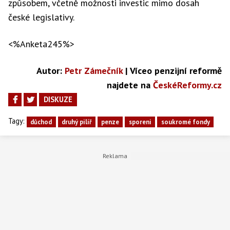
způsobem, včetně možnosti investic mimo dosah
české legislativy.
<%Anketa245%>
Autor:
Petr Zámečník
| Víceo penzijní reformě
najdete na
ČeskéReformy.cz
DISKUZE
Tagy:
důchod
druhý pilíř
penze
sporeni
soukromé fondy