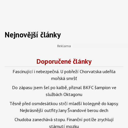
Nejnovější články
Doporučené články
Fascinující i nebezpečná. U pobřeží Chorvatska udeřila
mořská smršť
Do zápasu jsem šel po kalbě, přiznal BKFC šampion ve
službách Oktagonu
Těsně před osmdesátkou strčí mladší kolegyně do kapsy.
Nejkrásnější outfity Jany Švandové berou dech
Chudoba zanechává stopu. Finanční potíže zrychlují
stárnutí mozku