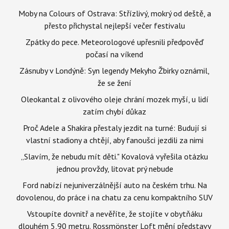
Moby na Colours of Ostrava: Střízlivý, mokrý od deště, a
přesto přichystal nejlepší večer festivalu
Zpátky do pece. Meteorologové upřesnili předpověď
počasí na víkend
Zásnuby v Londýně: Syn legendy Mekyho Žbirky oznámil,
že se žení
Oleokantal z olivového oleje chrání mozek myší, u lidí
zatím chybí důkaz
Proč Adele a Shakira přestaly jezdit na turné: Budují si
vlastní stadiony a chtějí, aby fanoušci jezdili za nimi
„Slavím, že nebudu mít děti." Kovalová vyřešila otázku
jednou provždy, litovat prý nebude
Ford nabízí nejuniverzálnější auto na českém trhu. Na
dovolenou, do práce i na chatu za cenu kompaktního SUV
Vstoupíte dovnitř a nevěříte, že stojíte v obytňáku
dlouhém 5,90 metru. Rossmönster Loft mění představy