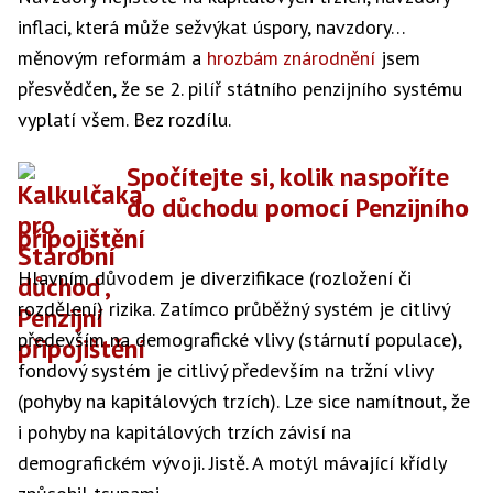
inflaci, která může sežvýkat úspory, navzdory…
měnovým reformám a
hrozbám znárodnění
jsem
přesvědčen, že se 2. pilíř státního penzijního systému
vyplatí všem. Bez rozdílu.
Spočítejte si, kolik naspoříte
do důchodu pomocí Penzijního
připojištění
Hlavním důvodem je diverzifikace (rozložení či
rozdělení) rizika. Zatímco průběžný systém je citlivý
především na demografické vlivy (stárnutí populace),
fondový systém je citlivý především na tržní vlivy
(pohyby na kapitálových trzích). Lze sice namítnout, že
i pohyby na kapitálových trzích závisí na
demografickém vývoji. Jistě. A motýl mávající křídly