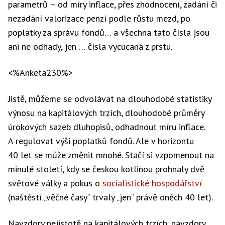
parametrů – od míry inflace, přes zhodnocení, zadání či
nezadání valorizace penzí podle růstu mezd, po
poplatky za správu fondů… a všechna tato čísla jsou
ani ne odhady, jen … čísla vycucaná z prstu.
<%Anketa230%>
Jistě, můžeme se odvolávat na dlouhodobé statistiky
výnosu na kapitálových trzích, dlouhodobé průměry
úrokových sazeb dluhopisů, odhadnout míru inflace.
A regulovat výši poplatků fondů. Ale v horizontu
40 let se může změnit mnohé. Stačí si vzpomenout na
minulé století, kdy se českou kotlinou prohnaly dvě
světové války a pokus o
socialistické hospodářství
(naštěstí „věčné časy“ trvaly „jen“ právě oněch 40 let).
Navzdory nejistotě na kapitálových trzích, navzdory