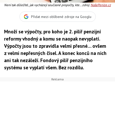
Není tak důležité, jak vycházejí současné propočty, které
zdroj:
NašePeníze.cz
vycházejí různě podle nálady, Foto: SXC
Přidat mezi oblíbené zdroje na Googlu
Množí se výpočty, pro koho je 2. pilíř penzijní
reformy vhodný a komu se naopak nevyplatí.
Výpočty jsou to zpravidla velmi přesné… ovšem
z velmi nepřesných čísel. A konec konců na nich
ani tak nezáleží. Fondový pilíř penzijního
systému se vyplatí všem. Bez rozdílu.