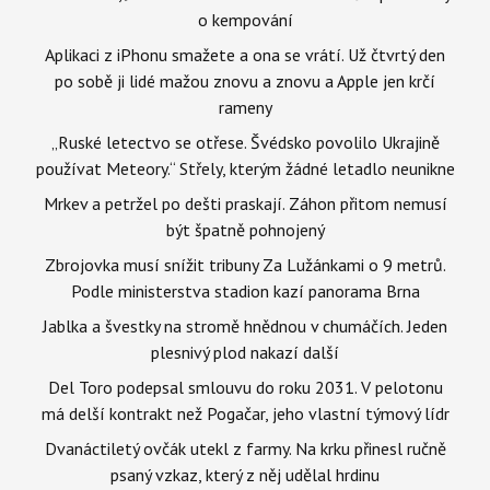
o kempování
Aplikaci z iPhonu smažete a ona se vrátí. Už čtvrtý den
po sobě ji lidé mažou znovu a znovu a Apple jen krčí
rameny
„Ruské letectvo se otřese. Švédsko povolilo Ukrajině
používat Meteory.“ Střely, kterým žádné letadlo neunikne
Mrkev a petržel po dešti praskají. Záhon přitom nemusí
být špatně pohnojený
Zbrojovka musí snížit tribuny Za Lužánkami o 9 metrů.
Podle ministerstva stadion kazí panorama Brna
Jablka a švestky na stromě hnědnou v chumáčích. Jeden
plesnivý plod nakazí další
Del Toro podepsal smlouvu do roku 2031. V pelotonu
má delší kontrakt než Pogačar, jeho vlastní týmový lídr
Dvanáctiletý ovčák utekl z farmy. Na krku přinesl ručně
psaný vzkaz, který z něj udělal hrdinu