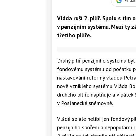
Přida
Vláda ruší 2. pilíř. Spolu s tím
v penzijním systému. Mezi ty z
třetího pilíře.
Druhý pilíř penzijního systému byl
fondovému systému od počátku pos
nastavování reformy vládou Petra
nově vzniklého systému. Vláda Boh
druhého pilíře naplňuje a v pátek 
v Poslanecké sněmovně.
Vládě se ale nelíbí jen fondový pil
penzijního spoření a nepopulární 
2. pilíře se tak chopila příležitos