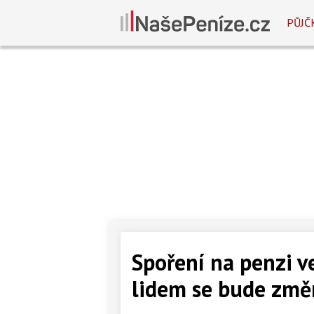
PŮJČ
Spoření na penzi ve
lidem se bude změn