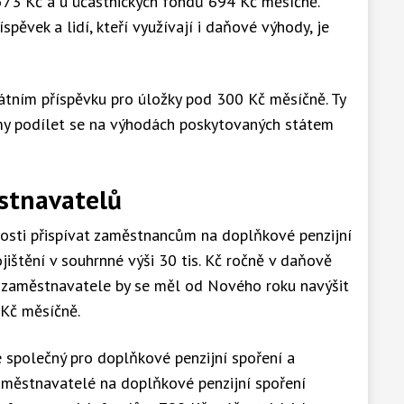
73 Kč a u účastnických fondů 694 Kč měsíčně.
íspěvek a lidí, kteří využívají i daňové výhody, je
tním příspěvku pro úložky pod 300 Kč měsíčně. Ty
jmy podílet se na výhodách poskytovaných státem
stnavatelů
sti přispívat zaměstnancům na doplňkové penzijní
jištění v souhrnné výši 30 tis. Kč ročně v daňově
 zaměstnavatele by se měl od Nového roku navýšit
 Kč měsíčně.
 společný pro doplňkové penzijní spoření a
Zaměstnavatelé na doplňkové penzijní spoření