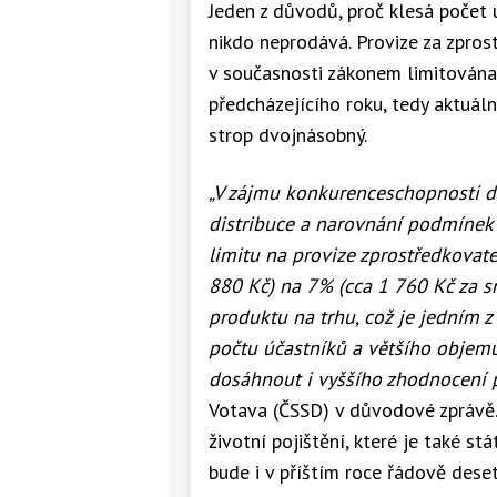
Jeden z důvodů, proč klesá počet 
nikdo neprodává. Provize za zpros
v současnosti zákonem limitována 
předcházejícího roku, tedy aktuáln
strop dvojnásobný.
„V
zájmu konkurenceschopnosti d
distribuce
a narovnání podmínek 
limitu na provize zprostředkova
880 Kč) na 7% (cca 1 760 Kč za 
produktu na trhu, což je jedním z
počtu účastníků a
většího objemu
dosáhnout i vyššího zhodnocení p
Votava (ČSSD) v důvodové zprávě.
životní pojištění, které je také s
bude i v příštím roce řádově des