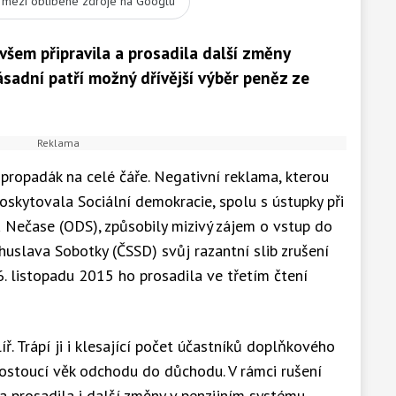
t mezi oblíbené zdroje na Googlu
 ovšem připravila a prosadila další změny
ásadní patří možný dřívější výběr peněz ze
 propadák na celé čáře. Negativní reklama, kterou
kytovala Sociální demokracie, spolu s ústupky při
 Nečase (ODS), způsobily mizivý zájem o vstup do
uslava Sobotky (ČSSD) svůj razantní slib zrušení
6. listopadu 2015 ho prosadila ve třetím čtení
íř. Trápí ji i klesající počet účastníků doplňkového
rostoucí věk odchodu do důchodu. V rámci rušení
ti a prosadila i další změny v penzijním systému.