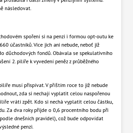
ě následovat.
ůchodovém spoření si na penzi i formou opt-outu ke
660 účastníků. Více jich ani nebude, neboť již
p do důchodových fondů. Obávala se spekulativního
 rušení 2. pilíře k vyvedení peněz z průběžného
pilíře musí přispívat. V příštím roce to již nebude
odnout, zda si nechají vyplatit celou naspořenou
líře vrátí zpět. Kdo si nechá vyplatit celou částku,
. Za dva roky přijde o 0,6 procentního bodu při
(podle dnešních pravidel), což bude odpovídat
výsledné penzi.