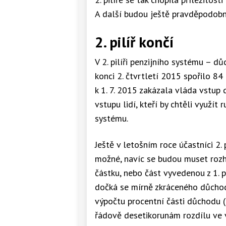
A další budou ještě pravděpodobn
2. pilíř končí
V 2. pilíři penzijního systému – d
konci 2. čtvrtletí 2015 spořilo 84 
k 1. 7. 2015 zakázala vláda vstu
vstupu lidí, kteří by chtěli využít
systému.
Ještě v letošním roce účastníci 2. 
možné, navíc se budou muset rozh
částku, nebo část vyvedenou z 1. pi
dočká se mírně zkráceného důchodu
výpočtu procentní části důchodu 
řádově desetikorunám rozdílu ve 