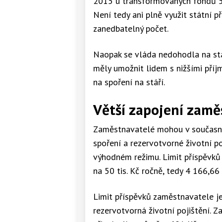
2015 u transformovaných fondů 5
Není tedy ani plně využit státní př
zanedbatelný počet.
Naopak se vláda nedohodla na stá
měly umožnit lidem s nižšími pří
na spoření na stáří.
Větší zapojení zamě
Zaměstnavatelé mohou v současno
spoření a rezervotvorné životní po
výhodném režimu. Limit příspěvků
na 50 tis. Kč ročně, tedy 4 166,66
Limit příspěvků zaměstnavatele je
rezervotvorná životní pojištění. 