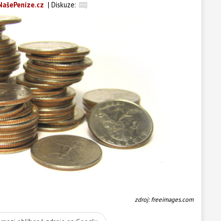
NašePeníze.cz
|
Diskuze:
zdroj: freeimages.com