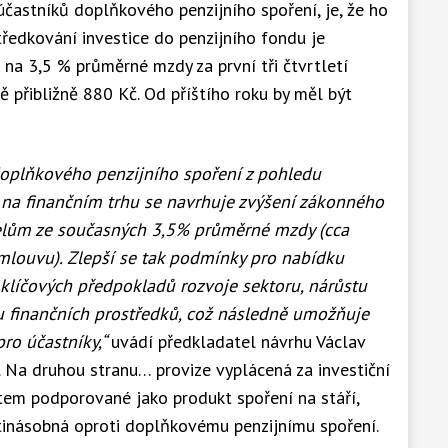
účastníků doplňkového penzijního spoření, je, že ho
tředkování investice do penzijního fondu je
na 3,5 % průměrné mzdy za první tři čtvrtletí
ě přibližně 880 Kč. Od příštího roku by měl být
oplňkového penzijního spoření z pohledu
na finančním trhu se navrhuje zvýšení zákonného
telům ze současných 3,5% průměrné mzdy (cca
smlouvu
). Zlepší se tak podmínky pro nabídku
 klíčových předpokladů rozvoje sektoru, nárůstu
 finančních prostředků, což následně umožňuje
ro účastníky,“
uvádí předkladatel návrhu Václav
 Na druhou stranu… provize vyplácená za investiční
tátem podporované jako produkt spoření na stáří,
etinásobná oproti doplňkovému penzijnímu spoření.