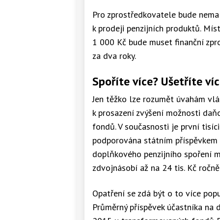
Pro zprostředkovatele bude nemal
k prodeji penzijních produktů. Mí
1 000 Kč bude muset finanční zpro
za dva roky.
Spoříte více? Ušetříte ví
Jen těžko lze rozumět úvahám vlád
k prosazení zvýšení možnosti daňov
fondů. V současnosti je první tisí
podporována státním příspěvkem (a
doplňkového penzijního spoření m
zdvojnásobí až na 24 tis. Kč ročně
Opatření se zdá být o to více popu
Průměrný příspěvek účastníka na do