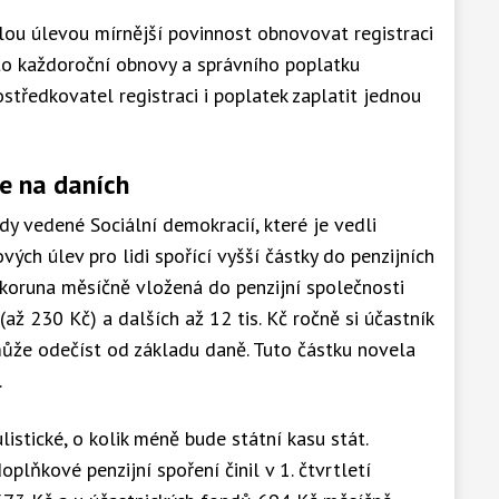
ou úlevou mírnější povinnost obnovovat registraci
sto každoroční obnovy a správního poplatku
středkovatel registraci i poplatek zaplatit jednou
ce na daních
y vedené Sociální demokracií, které je vedli
ých úlev pro lidi spořící vyšší částky do penzijních
cikoruna měsíčně vložená do penzijní společnosti
ž 230 Kč) a dalších až 12 tis. Kč ročně si účastník
ůže odečíst od základu daně. Tuto částku novela
.
listické, o kolik méně bude státní kasu stát.
plňkové penzijní spoření činil v 1. čtvrtletí