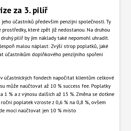
ze za 3. pilíř
 jeho účastníků především penzijní společnosti. Ty
 prostředky, které zpět již nedostanou. Na druhou
druhý pilíř by jim náklady také nepomohl uhradit.
lespoň malou náplast: Zvýší strop poplatků, jaké
at účastníkům doplňkového penzijního spoření
 v účastnických fondech napočítat klientům celkové
su může naúčtovat až 10 % success fee. Poplatky
na 1 % a z výnosu dalších až 15 %. Změna se dotkne
roční poplatek vzroste z 0,6 % na 0,8 %, ovšem
ude moci naúčtovat jen 10 % místo