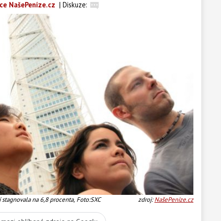
ce NašePeníze.cz
|
Diskuze:
 stagnovala na 6,8 procenta, Foto:SXC
zdroj:
NašePeníze.cz