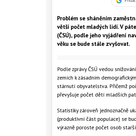
Přida
Problém se sháněním zaměstnání
větší počet mladých lidí. V pát
(ČSÚ), podle jeho vyjádření n
věku se bude stále zvyšovat.
Podle zprávy ČSÚ vedou snižování 
zemích k zásadním demografickým
stárnutí obyvatelstva. Přičemž poč
převyšuje počet dětí mladších patn
Statistiky zároveň jednoznačně uk
(produktivní část populace) se bu
výrazně poroste počet osob starší