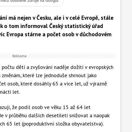
t mezi oblíbené zdroje na Googlu
 má nejen v Česku, ale i v celé Evropě, stále
ek o tom informoval Český statistický úřad
avíc Evropa stárne a počet osob v důchodovém
počtu dětí a zvyšování naděje dožití v evropských
 změnám, které lze jednoduše shrnout jako
et osob, které dosáhly 65 a více let, už výrazně
ácti let.
azují, že podíl osob ve věku 15 až 64 let
de v průběhu dalších desetiletí snižovat a naopak
ch 65 let (poproduktivní složka obyvatelstva).