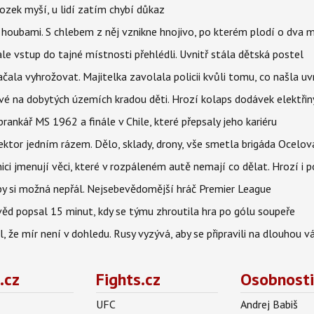
ozek myší, u lidí zatím chybí důkaz
 i houbami. S chlebem z něj vznikne hnojivo, po kterém plodí o dva 
ale vstup do tajné místnosti přehlédli. Uvnitř stála dětská postel
začala vyhrožovat. Majitelka zavolala policii kvůli tomu, co našla uv
é na dobytých územích kradou děti. Hrozí kolaps dodávek elektřiny
 brankář MS 1962 a finále v Chile, které přepsaly jeho kariéru
i sektor jedním rázem. Dělo, sklady, drony, vše smetla brigáda Ocelov
ci jmenují věci, které v rozpáleném autě nemají co dělat. Hrozí i p
 by si možná nepřál. Nejsebevědomější hráč Premier League
věd popsal 15 minut, kdy se týmu zhroutila hra po gólu soupeře
l, že mír není v dohledu. Rusy vyzývá, aby se připravili na dlouhou v
.cz
Fights.cz
Osobnosti
UFC
Andrej Babiš