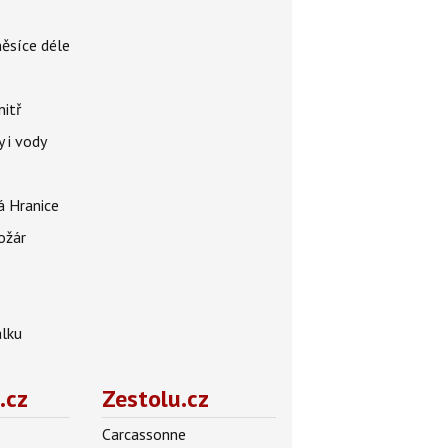
měsíce déle
nitř
 i vody
á Hranice
ožár
álku
.cz
Zestolu.cz
Carcassonne