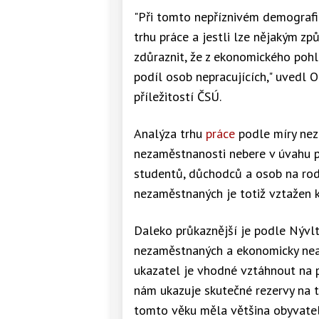
"Při tomto nepříznivém demografic
trhu práce a jestli lze nějakým z
zdůraznit, že z ekonomického pohl
podíl osob nepracujících," uvedl O
příležitostí ČSÚ.
Analýza trhu
práce
podle míry nez
nezaměstnanosti nebere v úvahu p
studentů, důchodců a osob na rod
nezaměstnaných je totiž vztažen k 
Daleko průkaznější je podle Nývlt
nezaměstnaných a ekonomicky nea
ukazatel je vhodné vztáhnout na p
nám ukazuje skutečné rezervy na tr
tomto věku měla většina obyvatel