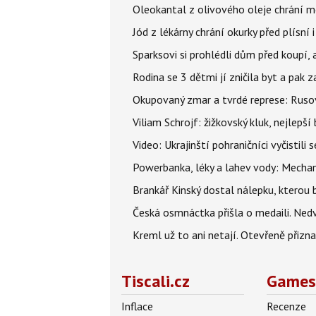
Oleokantal z olivového oleje chrání m
Jód z lékárny chrání okurky před plísní
Sparksovi si prohlédli dům před koupí, 
Rodina se 3 dětmi jí zničila byt a pak 
Okupovaný zmar a tvrdé represe: Rusov
Viliam Schrojf: žižkovský kluk, nejlepší
Video: Ukrajinští pohraničníci vyčistil
Powerbanka, léky a lahev vody: Mechani
Brankář Kinský dostal nálepku, kterou
Česká osmnáctka přišla o medaili. Ned
Kreml už to ani netají. Otevřeně přizna
Tiscali.cz
Games
Inflace
Recenze