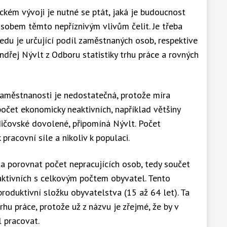
kém vývoji je nutné se ptát, jaká je budoucnost
působem těmto nepříznivým vlivům čelit. Je třeba
edu je určující podíl zaměstnaných osob, respektive
ndřej Nývlt z Odboru statistiky trhu práce a rovných
aměstnanosti je nedostatečná, protože míra
očet ekonomicky neaktivních, například většiny
ičovské dovolené, připomíná Nývlt. Počet
pracovní síle a nikoliv k populaci.
a porovnat počet nepracujících osob, tedy součet
ktivních s celkovým počtem obyvatel. Tento
roduktivní složku obyvatelstva (15 až 64 let). Ta
hu práce, protože už z názvu je zřejmé, že by v
 pracovat.