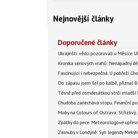
Nejnovější články
Doporučené články
Ukrajinští vědci pozorovali u Měsíce U
Kronika sériových vrahů: Nenápadný děln
Fascinující i nebezpečná. U pobřeží Ch
Do zápasu jsem šel po kalbě, přiznal
Těsně před osmdesátkou strčí mladší k
Chudoba zanechává stopu. Finanční pot
Moby na Colours of Ostrava: Střízlivý, 
Zpátky do pece. Meteorologové upřesn
Zásnuby v Londýně: Syn legendy Mekyho