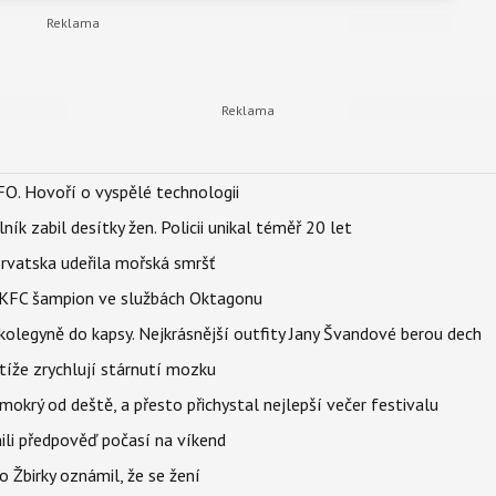
FO. Hovoří o vyspělé technologii
ík zabil desítky žen. Policii unikal téměř 20 let
orvatska udeřila mořská smršť
 BKFC šampion ve službách Oktagonu
olegyně do kapsy. Nejkrásnější outfity Jany Švandové berou dech
íže zrychlují stárnutí mozku
mokrý od deště, a přesto přichystal nejlepší večer festivalu
ili předpověď počasí na víkend
 Žbirky oznámil, že se žení