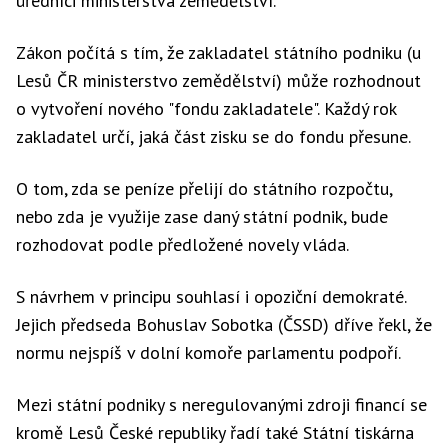
úředníci ministerstva zemědělství.
Zákon počítá s tím, že zakladatel státního podniku (u
Lesů ČR ministerstvo zemědělství) může rozhodnout
o vytvoření nového "fondu zakladatele". Každý rok
zakladatel určí, jaká část zisku se do fondu přesune.
O tom, zda se peníze přelijí do státního rozpočtu,
nebo zda je využije zase daný státní podnik, bude
rozhodovat podle předložené novely vláda.
S návrhem v principu souhlasí i opoziční demokraté.
Jejich předseda Bohuslav Sobotka (ČSSD) dříve řekl, že
normu nejspíš v dolní komoře parlamentu podpoří.
Mezi státní podniky s neregulovanými zdroji financí se
kromě Lesů České republiky řadí také Státní tiskárna