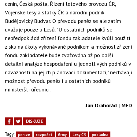
cenin, Česká pošta, Řízení letového provozu ČR,
Vojenské lesy a statky ČR a národní podnik
Budějovický Budvar. O převodu peněz se ale zatím
uvažuje pouze u Lesů. "U ostatních podniků se
nepředpokládá zřízení fondu zakladatele kvůli použití
zisku na úkoly vykonávané podnikem a možnost zřízení
fondu zakladatele bude zvažována až po další
detailní analýze hospodaření u jednotlivých podniků v
návaznosti na jejich plánovací dokumentaci," nechávají
možnost převodu peněz i u ostatních podniků
ministerští úředníci.
Jan Drahorád | MED
DISKUZE
Tagy:
peníze
rozpočet
firmy
Lesy ČR
pokladna