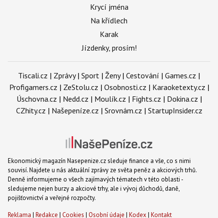
Krycí jména
Na křídlech
Karak
Jízdenky, prosím!
Tiscali.cz
|
Zprávy
|
Sport
|
Ženy
|
Cestování
|
Games.cz
|
Profigamers.cz
|
ZeStolu.cz
|
Osobnosti.cz
|
Karaoketexty.cz
|
Úschovna.cz
|
Nedd.cz
|
Moulík.cz
|
Fights.cz
|
Dokina.cz
|
CZhity.cz
|
Našepeníze.cz
|
Srovnám.cz
|
StartupInsider.cz
Ekonomický magazín Nasepenize.cz sleduje finance a vše, co s nimi
souvisí. Najdete u nás aktuální zprávy ze světa peněz a akciových trhů.
Denně informujeme o všech zajímavých tématech v této oblasti -
sledujeme nejen burzy a akciové trhy, ale i vývoj důchodů, daně,
pojišťovnictví a veřejné rozpočty.
Reklama
|
Redakce
|
Cookies
|
Osobní údaje
|
Kodex
|
Kontakt