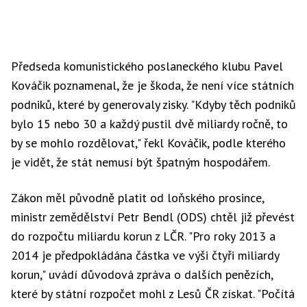
Předseda komunistického poslaneckého klubu Pavel
Kováčik poznamenal, že je škoda, že není více státních
podniků, které by generovaly zisky. "Kdyby těch podniků
bylo 15 nebo 30 a každý pustil dvě miliardy ročně, to
by se mohlo rozdělovat," řekl Kováčik, podle kterého
je vidět, že stát nemusí být špatným hospodářem.
Zákon měl původně platit od loňského prosince,
ministr zemědělství Petr Bendl (ODS) chtěl již převést
do rozpočtu miliardu korun z LČR. "Pro roky 2013 a
2014 je předpokládána částka ve výši čtyři miliardy
korun," uvádí důvodová zpráva o dalších penězích,
které by státní rozpočet mohl z Lesů ČR získat. "Počítá