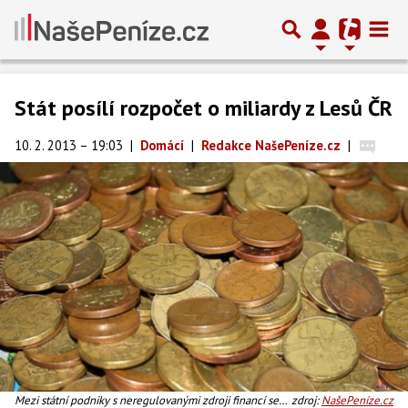
Stát posílí rozpočet o miliardy z Lesů ČR
10. 2. 2013 – 19:03
|
Domácí
|
Redakce NašePeníze.cz
|
Mezi státní podniky s neregulovanými zdroji financí se
zdroj:
NašePeníze.cz