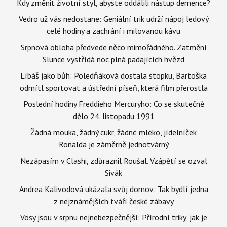
Kdy změnit životní styl, abyste oddálili nástup demence?
Vedro už vás nedostane: Geniální trik udrží nápoj ledový
celé hodiny a zachrání i milovanou kávu
Srpnová obloha předvede něco mimořádného. Zatmění
Slunce vystřídá noc plná padajících hvězd
Líbáš jako bůh: Poledňáková dostala stopku, Bartoška
odmítl sportovat a ústřední píseň, která film přerostla
Poslední hodiny Freddieho Mercuryho: Co se skutečně
dělo 24. listopadu 1991
Žádná mouka, žádný cukr, žádné mléko, jídelníček
Ronalda je záměrně jednotvárný
Nezápasím v Clashi, zdůraznil Roušal. Vzápětí se ozval
Sivák
Andrea Kalivodová ukázala svůj domov: Tak bydlí jedna
z nejznámějších tváří české zábavy
Vosy jsou v srpnu nejnebezpečnější: Přírodní triky, jak je