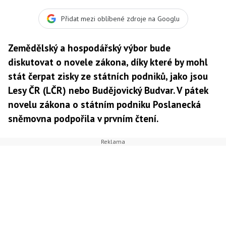
kromě Lesů České republiky řadí také Státní tiskárna
cenin, Česká pošta, Řízení letového provozu ČR,
Přidat mezi oblíbené zdroje na Googlu
Vojenské lesy a statky ČR a národní podnik Budějovický
Budvar, Foto:Radka Malcová
Zemědělský a hospodářský výbor bude
diskutovat o novele zákona, díky které by mohl
stát čerpat zisky ze státních podniků, jako jsou
Lesy ČR (LČR) nebo Budějovický Budvar. V pátek
novelu zákona o státním podniku Poslanecká
sněmovna podpořila v prvním čtení.