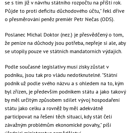
se s tím již v návrhu státního rozpočtu na příští rok.
Půjde to proti deficitu důchodového účtu," řekl dříve
o přesměrování peněz premiér Petr Nečas (ODS).
Poslanec Michal Doktor (nez.) je přesvědčený o tom,
že peníze na důchody jsou potřeba, nepřeje si ale, aby
se utopily pouze ve státních mandatorních výdajích.
Podle současné legislativy musí zisky zůstat v
podniku, jsou tak pro vládu nedotknutelné. "Státní
podnik už podle svého názvu a s ohledem na to, kým
byl zřízen, je především podnikem státu a jako takový
by měl určitým způsobem sdílet vývoj hospodaření
státu jako celku a rovněž by měl adekvátně
participovat na řešení těch situací, kdy stát čelí
závažným problémům ekonomické povahy," píší