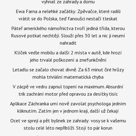
vyhnat ze zahrady a domu
Ewa Farna a nelehké začátky: Zpěvačce, které radili
vrátit se do Polska, teď fanoušci nestačí tleskat
Páteř amerického námořnictva tvoří jediná třída, kterou
Rusové potkat nechtějí. Slouží přes 30 let a nic ji neumí
nahradit
Klíček vedle mobilu a další 2 místa v autě, kde hrozí
jeho trvalé poškození a znefunkčnění
Letadlu se začalo chovat divně. Za 63 minut čiré hrůzy
mohla triviální matematická chyba
V zácpě ve vedru zapnul topení na maximum. Absurdní
trik zachrání motor před opravou za desítky tisíc
Aplikace Záchranka umí nově zavolat psychologa jedním
kliknutím. Zatím jen v jednom kraji, další už čekají
Ocet ve spreji a pět bylinek ze zahrady: vosy se k vašemu
stolu celé léto nepřiblíží. Stojí to pár korun