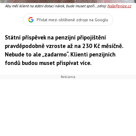
Aby měl klient na státní dotaci nárok, bude muset spořit
zdroj:
NašePeníze.cz
alespoň 300 Kč, Foto: NašePeníze.cz
Přidat mezi oblíbené zdroje na Googlu
Státní příspěvek na penzijní připojištění
pravděpodobně vzroste až na 230 Kč měsíčně.
Nebude to ale „zadarmo“. Klienti penzijních
fondů budou muset přispívat více.