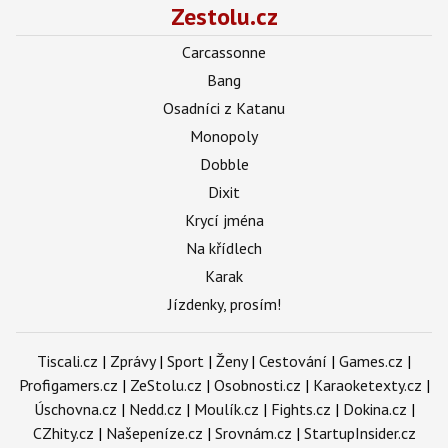
Zestolu.cz
Carcassonne
Bang
Osadníci z Katanu
Monopoly
Dobble
Dixit
Krycí jména
Na křídlech
Karak
Jízdenky, prosím!
Tiscali.cz
|
Zprávy
|
Sport
|
Ženy
|
Cestování
|
Games.cz
|
Profigamers.cz
|
ZeStolu.cz
|
Osobnosti.cz
|
Karaoketexty.cz
|
Úschovna.cz
|
Nedd.cz
|
Moulík.cz
|
Fights.cz
|
Dokina.cz
|
CZhity.cz
|
Našepeníze.cz
|
Srovnám.cz
|
StartupInsider.cz