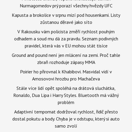
Nurmagomedov prý porazí všechny hvězdy UFC
Kapusta a brokolice v srpnu mizí pod housenkami. Listy
zůstanou děravé jako síto
V Rakousku vám policista změří rychlost pouhým
odhadem a soud mu dá za pravdu. Seznam podivných
pravidel, která vás v EU mohou stát tisíce
Ground and pound není jen mlácení na zemi. Proč tahle
zbraň rozhoduje zápasy MMA
Poirier ho přirovnal k Khabibovi. Masvidal vidí v
Amosovovi hrozbu pro Machačeva
Stále více lidí opět spoléhá na drátová sluchátka,
Ronaldo, Dua Lipa i Harry Styles. Bluetooth má vážný
problém
Adaptivní tempomat dodržoval rychlost, řidič přesto
dostal pokutu a body. Chyba je v odstupu, který si auto
samo zvolí