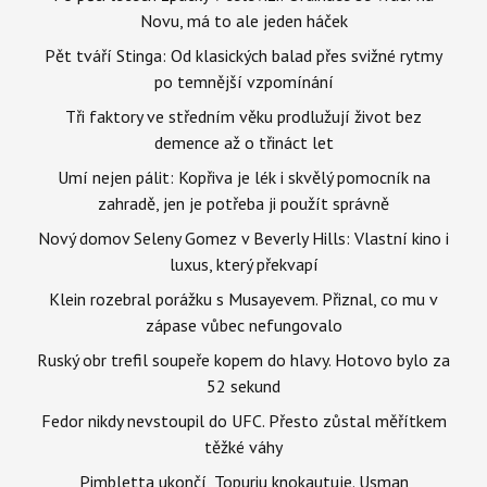
Novu, má to ale jeden háček
Pět tváří Stinga: Od klasických balad přes svižné rytmy
po temnější vzpomínání
Tři faktory ve středním věku prodlužují život bez
demence až o třináct let
Umí nejen pálit: Kopřiva je lék i skvělý pomocník na
zahradě, jen je potřeba ji použít správně
Nový domov Seleny Gomez v Beverly Hills: Vlastní kino i
luxus, který překvapí
Klein rozebral porážku s Musayevem. Přiznal, co mu v
zápase vůbec nefungovalo
Ruský obr trefil soupeře kopem do hlavy. Hotovo bylo za
52 sekund
Fedor nikdy nevstoupil do UFC. Přesto zůstal měřítkem
těžké váhy
Pimbletta ukončí, Topuriu knokautuje. Usman