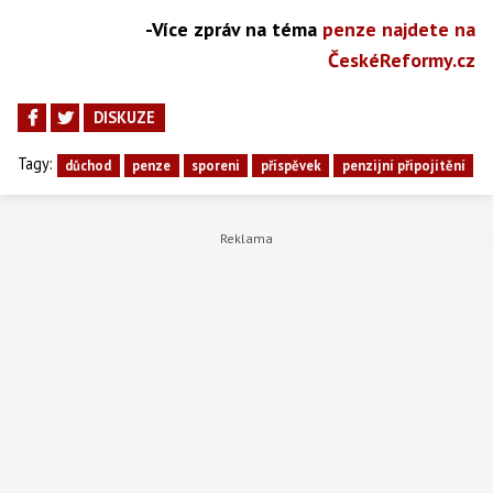
-Více zpráv na téma
penze najdete na
ČeskéReformy.cz
DISKUZE
Tagy:
důchod
penze
sporeni
příspěvek
penzijní připojitění