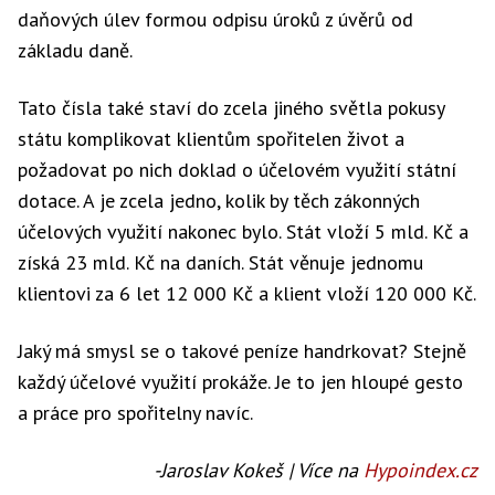
daňových úlev formou odpisu úroků z úvěrů od
základu daně.
Tato čísla také staví do zcela jiného světla pokusy
státu komplikovat klientům spořitelen život a
požadovat po nich doklad o účelovém využití státní
dotace. A je zcela jedno, kolik by těch zákonných
účelových využití nakonec bylo. Stát vloží 5 mld. Kč a
získá 23 mld. Kč na daních. Stát věnuje jednomu
klientovi za 6 let 12 000 Kč a klient vloží 120 000 Kč.
Jaký má smysl se o takové peníze handrkovat? Stejně
každý účelové využití prokáže. Je to jen hloupé gesto
a práce pro spořitelny navíc.
-Jaroslav Kokeš | Více na
Hypoindex.cz