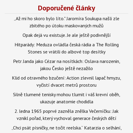
Doporučené články
„Až mi ho skoro bylo líto." Jaromíra Soukupa našli zle
zbitého po útoku maskovaných mužů
Opak dejá vu existuje. Je ale ještě podivnější
Hitparády: Meduza ovládla česká rádia a The Rolling
Stones se vrátili do albové top desítky
Petr Janda jako Cézar na nosítkách: Oslava narozenin,
jakou Česko ještě nezažilo
Klid od otravného bzučení: Action zlevnil lapač hmyzu,
vyčistí dvacet metrů prostoru
Silně tlumené tenisky mohou tlumit i váš krevní oběh,
ukazuje anatomie chodidla
2. ledna 1965 poprvé zazněla znělka Večerníčku: Jak
vznikl pořad, který vychoval generace českých dětí
„Chci psát písničky, ne točit reelska.“ Katarzia o selhání,