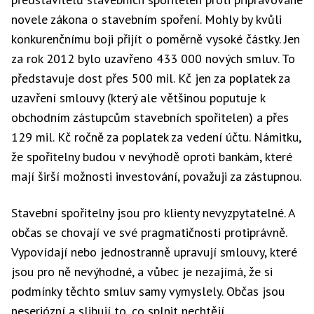
novele zákona o stavebním spoření. Mohly by kvůli
konkurenčnímu boji přijít o poměrně vysoké částky. Jen
za rok 2012 bylo uzavřeno 433 000 nových smluv. To
představuje dost přes 500 mil. Kč jen za poplatek za
uzavření smlouvy (který ale většinou poputuje k
obchodním zástupcům stavebních spořitelen) a přes
129 mil. Kč ročně za poplatek za vedení účtu. Námitku,
že spořitelny budou v nevýhodě oproti bankám, které
mají širší možnosti investování, považuji za zástupnou.
Stavební spořitelny jsou pro klienty nevyzpytatelné. A
občas se chovají ve své pragmatičnosti protiprávně.
Vypovídají nebo jednostranně upravují smlouvy, které
jsou pro ně nevýhodné, a vůbec je nezajímá, že si
podmínky těchto smluv samy vymyslely. Občas jsou
neseriózní a slibují to, co splnit nechtějí.