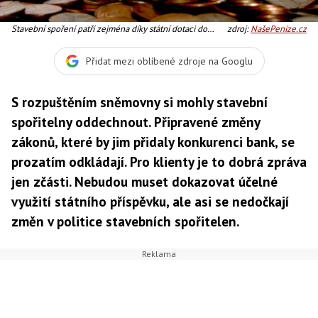
Stavební spoření patří zejména díky státní dotaci do
zdroj:
NašePeníze.cz
skupiny produktů, které přinášejí klientům nejvyšší
výnosy. Každoroční efektivní výnos v průměrné výši
Přidat mezi oblíbené zdroje na Googlu
kolem 5 % při šestiletém horizontu spoření nemá v
současné době na trhu konkurenci. Foto:SXC
S rozpuštěním sněmovny si mohly stavební
spořitelny oddechnout. Připravené změny
zákonů, které by jim přidaly konkurenci bank, se
prozatím odkládají. Pro klienty je to dobrá zpráva
jen zčásti. Nebudou muset dokazovat účelné
využití státního příspěvku, ale asi se nedočkají
změn v politice stavebních spořitelen.