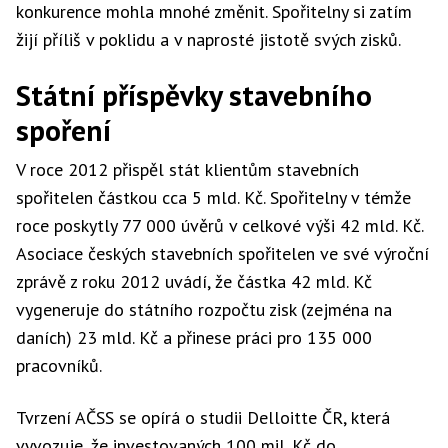
konkurence mohla mnohé změnit. Spořitelny si zatím
žijí příliš v poklidu a v naprosté jistotě svých zisků.
Státní příspěvky stavebního
spoření
V roce 2012 přispěl stát klientům stavebních
spořitelen částkou cca 5 mld. Kč. Spořitelny v témže
roce poskytly 77 000 úvěrů v celkové výši 42 mld. Kč.
Asociace českých stavebních spořitelen ve své výroční
zprávě z roku 2012 uvádí, že částka 42 mld. Kč
vygeneruje do státního rozpočtu zisk (zejména na
daních) 23 mld. Kč a přinese práci pro 135 000
pracovníků.
Tvrzení AČSS se opírá o studii Delloitte ČR, která
vyvozuje, že investovaných 100 mil. Kč do