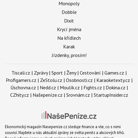
Monopoly
Dobble
Dixit
Krycí jména
Na křídlech
Karak
Jízdenky, prosím!
Tiscali.cz
|
Zprávy
|
Sport
|
Ženy
|
Cestování
|
Games.cz
|
Profigamers.cz
|
ZeStolu.cz
|
Osobnosti.cz
|
Karaoketexty.cz
|
Úschovna.cz
|
Nedd.cz
|
Moulík.cz
|
Fights.cz
|
Dokina.cz
|
CZhity.cz
|
Našepeníze.cz
|
Srovnám.cz
|
StartupInsider.cz
Ekonomický magazín Nasepenize.cz sleduje finance a vše, co s nimi
souvisí. Najdete u nás aktuální zprávy ze světa peněz a akciových trhů.