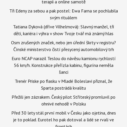
terapii a online samotě
Tři Edeny za sebou a pak postel: Ewa Farna se pochlubila
svým rituálem
Tatiana Dyková (dříve Vilhelmová): Slavný manžel, tři
děti, kariéra i výhra v show Tvoje tvář má známý hlas
Osm zrušených značek, nebo jen úřední škrty v registru?
Čínské ministerstvo čistí přesycený automobilový trh
Euro NCAP narazil Teslou do návěsu kamionu rychlostí
56 km/h. Konstrukce přeřízla kabinu, figurína neměla
šanci
Trenér Priske po fiasku v Mladé Boleslavi přiznal, že
Sparta postrádá kvalitu
Přežili jen zázrakem. Český pilot Stříteský promluvil po
ohnivé nehodě v Polsku
Před 30 lety stál první mobil v Česku jako ojetina, dnes
je to poklad. Eurotel ho pak dotoval a lidé se rvali ve
frontách