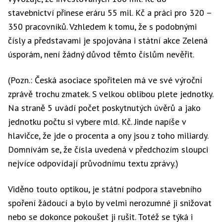
stavebnictví přinese eráru 55 mil. Kč a práci pro 320 –
350 pracovníků. Vzhledem k tomu, že s podobnými
čísly a představami je spojována i státní akce Zelená
úsporám, není žádný důvod těmto číslům nevěřit.
(Pozn.: Česká asociace spořitelen má ve své výroční
zprávě trochu zmatek. S velkou oblibou plete jednotky.
Na straně 5 uvádí počet poskytnutých úvěrů a jako
jednotku počtu si vybere mld. Kč. Jinde napíše v
hlavičce, že jde o procenta a ony jsou z toho miliardy.
Domnívám se, že čísla uvedená v předchozím sloupci
nejvíce odpovídají průvodnímu textu zprávy.)
Viděno touto optikou, je státní podpora stavebního
spoření žádoucí a bylo by velmi nerozumné ji snižovat
nebo se dokonce pokoušet ji rušit. Totéž se týká i