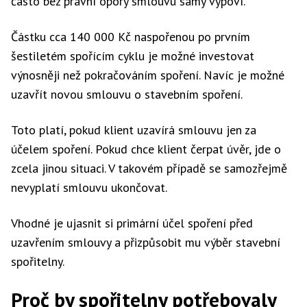
často bez právní opory smlouvu samy vypoví.
Částku cca 140 000 Kč naspořenou po prvním
šestiletém spořícím cyklu je možné investovat
výnosněji než pokračováním spoření. Navíc je možné
uzavřít novou smlouvu o stavebním spoření.
Toto platí, pokud klient uzavírá smlouvu jen za
účelem spoření. Pokud chce klient čerpat úvěr, jde o
zcela jinou situaci. V takovém případě se samozřejmě
nevyplatí smlouvu ukončovat.
Vhodné je ujasnit si primární účel spoření před
uzavřením smlouvy a přizpůsobit mu výběr stavební
spořitelny.
Proč by spořitelny potřebovaly