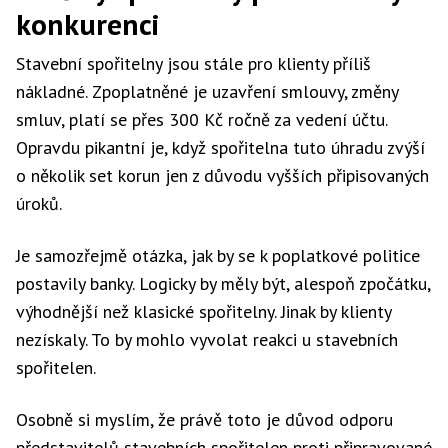
konkurenci
Stavební spořitelny jsou stále pro klienty příliš
nákladné. Zpoplatněné je uzavření smlouvy, změny
smluv, platí se přes 300 Kč ročně za vedení účtu.
Opravdu pikantní je, když spořitelna tuto úhradu zvýší
o několik set korun jen z důvodu vyšších připisovaných
úroků.
Je samozřejmě otázka, jak by se k poplatkové politice
postavily banky. Logicky by měly být, alespoň zpočátku,
výhodnější než klasické spořitelny. Jinak by klienty
nezískaly. To by mohlo vyvolat reakci u stavebních
spořitelen.
Osobně si myslím, že právě toto je důvod odporu
představitelů stavebních spořitelen proti připravované