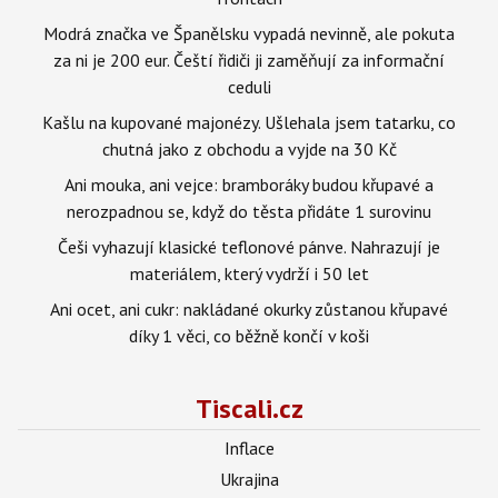
Modrá značka ve Španělsku vypadá nevinně, ale pokuta
za ni je 200 eur. Čeští řidiči ji zaměňují za informační
ceduli
Kašlu na kupované majonézy. Ušlehala jsem tatarku, co
chutná jako z obchodu a vyjde na 30 Kč
Ani mouka, ani vejce: bramboráky budou křupavé a
nerozpadnou se, když do těsta přidáte 1 surovinu
Češi vyhazují klasické teflonové pánve. Nahrazují je
materiálem, který vydrží i 50 let
Ani ocet, ani cukr: nakládané okurky zůstanou křupavé
díky 1 věci, co běžně končí v koši
Tiscali.cz
Inflace
Ukrajina