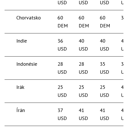
USD
USD
USD
US
Chorvatsko
60
60
60
30
DEM
DEM
DEM
Indie
36
40
40
40
USD
USD
USD
US
Indonésie
28
28
35
35
USD
USD
USD
US
Irák
25
25
25
40
USD
USD
USD
US
Írán
37
41
41
40
USD
USD
USD
US