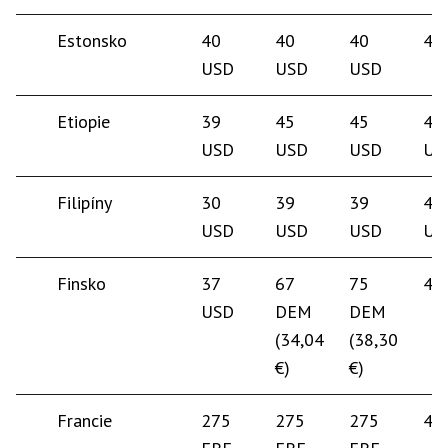
Estonsko
40
40
40
45
USD
USD
USD
Etiopie
39
45
45
45
USD
USD
USD
US
Filipíny
30
39
39
40
USD
USD
USD
US
Finsko
37
67
75
45
USD
DEM
DEM
(34,04
(38,30
€)
€)
Francie
275
275
275
45