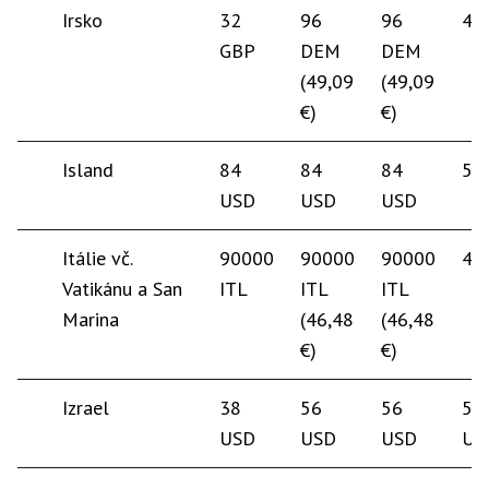
Irsko
32
96
96
45
GBP
DEM
DEM
(49,09
(49,09
€)
€)
Island
84
84
84
55
USD
USD
USD
Itálie vč.
90000
90000
90000
45
Vatikánu a San
ITL
ITL
ITL
Marina
(46,48
(46,48
€)
€)
Izrael
38
56
56
50
USD
USD
USD
US