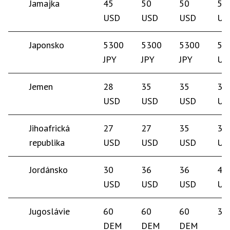
Jamajka
45
50
50
50
USD
USD
USD
US
Japonsko
5300
5300
5300
50
JPY
JPY
JPY
US
Jemen
28
35
35
35
USD
USD
USD
US
Jihoafrická
27
27
35
35
republika
USD
USD
USD
US
Jordánsko
30
36
36
40
USD
USD
USD
US
Jugoslávie
60
60
60
30
DEM
DEM
DEM