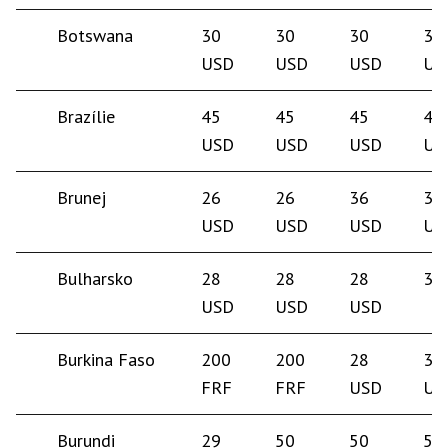
Botswana
30
30
30
30
USD
USD
USD
US
Brazílie
45
45
45
45
USD
USD
USD
US
Brunej
26
26
36
35
USD
USD
USD
US
Bulharsko
28
28
28
30
USD
USD
USD
Burkina Faso
200
200
28
35
FRF
FRF
USD
US
Burundi
29
50
50
50