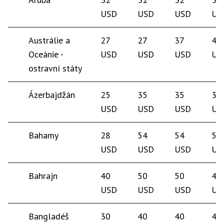
USD
USD
USD
US
Austrálie a
27
27
37
40
Oceánie -
USD
USD
USD
US
ostravní státy
Ázerbajdžán
25
35
35
35
USD
USD
USD
US
Bahamy
28
54
54
50
USD
USD
USD
US
Bahrajn
40
50
50
45
USD
USD
USD
US
Bangladéš
30
40
40
40