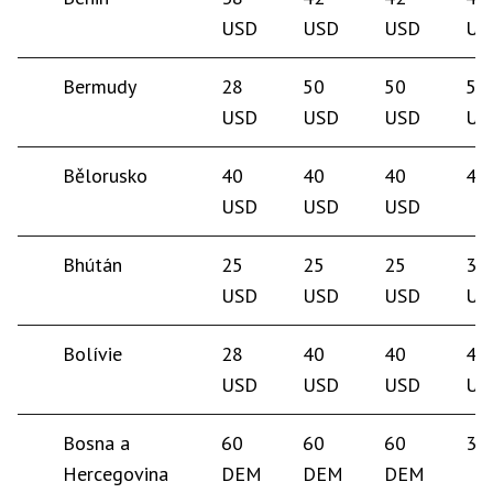
USD
USD
USD
US
Bermudy
28
50
50
50
USD
USD
USD
US
Bělorusko
40
40
40
45
USD
USD
USD
Bhútán
25
25
25
35
USD
USD
USD
US
Bolívie
28
40
40
40
USD
USD
USD
US
Bosna a
60
60
60
30
Hercegovina
DEM
DEM
DEM