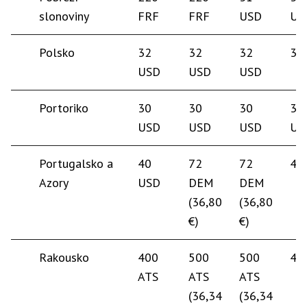
slonoviny
FRF
FRF
USD
US
Polsko
32
32
32
30
USD
USD
USD
Portoriko
30
30
30
35
USD
USD
USD
US
Portugalsko a
40
72
72
40
Azory
USD
DEM
DEM
(36,80
(36,80
€)
€)
Rakousko
400
500
500
45
ATS
ATS
ATS
(36,34
(36,34