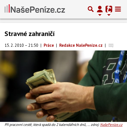
Stravné zahraničí
15. 2. 2010 – 21:50
|
Práce
|
Redakce NašePeníze.cz
|
Při pracovní cestě, která spadá do 2 kalendářních dnů, se
zdroj:
NašePeníze.cz