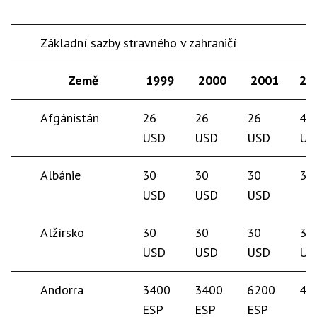
Základní sazby stravného v zahraničí
Země
1999
2000
2001
20
Afgánistán
26
26
26
40
USD
USD
USD
US
Albánie
30
30
30
30
USD
USD
USD
Alžírsko
30
30
30
35
USD
USD
USD
US
Andorra
3400
3400
6200
40
ESP
ESP
ESP