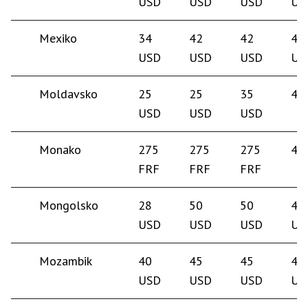
USD
USD
USD
US
Mexiko
34
42
42
40
USD
USD
USD
US
Moldavsko
25
25
35
40
USD
USD
USD
Monako
275
275
275
45
FRF
FRF
FRF
Mongolsko
28
50
50
45
USD
USD
USD
US
Mozambik
40
45
45
45
USD
USD
USD
US