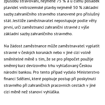
způsobu stravování, nejméně 75 % a u členů posádek
plavidel vnitrozemské plavby nejméně 50 % základní
sazby zahraničního stravného stanovené pro příslušný
stát. Jestliže zaměstnavatel nepostupuje podle věty
první, určí zaměstnanci zahraniční stravné z výše
základní sazby zahraničního stravného.
Na žádost zaměstnance může zaměstnavatel vyplatit
stravné v českých korunách nebo v jiné cizí volně
směnitelné měně s tím, že se pro přepočet použije
směnný kurz devizového trhu vyhlašovaný Českou
národní bankou. Pro tento případ vydalo Ministerstvo
financí Sdělení, které popisuje postup při poskytnutí
stravného při zahraničních pracovních cestách v jiné
cizí měně než stanoví vyhláška.