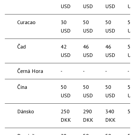
USD
USD
USD
US
Curacao
30
50
50
50
USD
USD
USD
US
Čad
42
46
46
50
USD
USD
USD
US
Černá Hora
-
-
-
-
Čína
50
50
50
50
USD
USD
USD
US
Dánsko
250
290
340
50
DKK
DKK
DKK