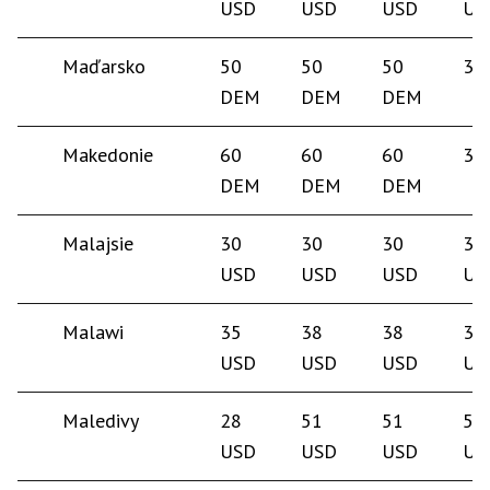
USD
USD
USD
US
Maďarsko
50
50
50
30
DEM
DEM
DEM
Makedonie
60
60
60
30
DEM
DEM
DEM
Malajsie
30
30
30
35
USD
USD
USD
US
Malawi
35
38
38
35
USD
USD
USD
US
Maledivy
28
51
51
50
USD
USD
USD
US