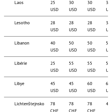
Laos
25
30
30
30
USD
USD
USD
US
Lesotho
28
28
28
30
USD
USD
USD
US
Libanon
40
50
50
50
USD
USD
USD
US
Libérie
25
55
55
55
USD
USD
USD
US
Libye
45
45
60
60
USD
USD
USD
US
Lichtenštejnsko
78
78
78
45
CHF
CHF
CHF