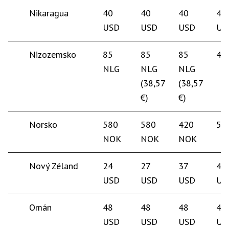
Nikaragua
40
40
40
40
USD
USD
USD
US
Nizozemsko
85
85
85
45
NLG
NLG
NLG
(38,57
(38,57
€)
€)
Norsko
580
580
420
55
NOK
NOK
NOK
Nový Zéland
24
27
37
40
USD
USD
USD
US
Omán
48
48
48
45
USD
USD
USD
US