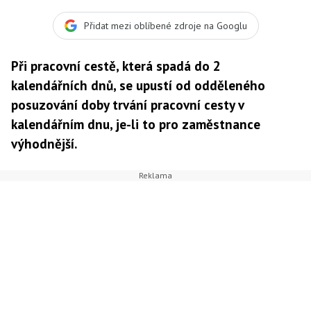
upustí od odděleného posuzování doby trvání pracovní
cesty v kalendářním dnu, je-li to pro zaměstnance
Přidat mezi oblíbené zdroje na Googlu
výhodnější.
Při pracovní cestě, která spadá do 2
kalendářních dnů, se upustí od odděleného
posuzování doby trvání pracovní cesty v
kalendářním dnu, je-li to pro zaměstnance
výhodnější.