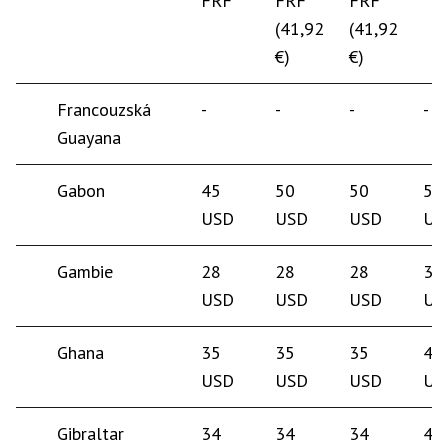
FRF
FRF
FRF
(41,92
(41,92
€)
€)
Francouzská
-
-
-
-
Guayana
Gabon
45
50
50
50
USD
USD
USD
US
Gambie
28
28
28
35
USD
USD
USD
US
Ghana
35
35
35
40
USD
USD
USD
US
Gibraltar
34
34
34
40