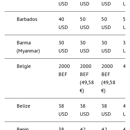
USD
USD
USD
US
Barbados
40
50
50
50
USD
USD
USD
US
Barma
30
30
30
30
(Myanmar)
USD
USD
USD
US
Belgie
2000
2000
2000
45
BEF
BEF
BEF
(49,58
(49,58
€)
€)
Belize
38
38
38
40
USD
USD
USD
US
Benin
38
42
42
40