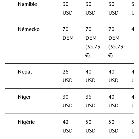
Namibie
30
30
30
30
USD
USD
USD
US
Německo
70
70
70
40
DEM
DEM
DEM
(35,79
(35,79
€)
€)
Nepál
26
40
40
40
USD
USD
USD
US
Niger
30
36
40
40
USD
USD
USD
US
Nigérie
42
50
50
50
USD
USD
USD
US