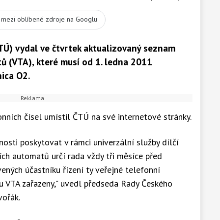
t mezi oblíbené zdroje na Googlu
TÚ) vydal ve čtvrtek aktualizovaný seznam
ů (VTA), které musí od 1. ledna 2011
ica O2.
nních čísel umístil ČTÚ na své internetové stránky.
osti poskytovat v rámci univerzální služby dílčí
ních automatů určí rada vždy tři měsíce před
ných účastníku řízení ty veřejné telefonní
u VTA zařazeny," uvedl předseda Rady Českého
vořák.