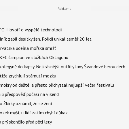
FO. Hovoří o vyspělé technologii
ík zabil desítky žen. Policii unikal téměř 20 let
orvatska udeřila mořská smršť
 BKFC šampion ve službách Oktagonu
olegyně do kapsy. Nejkrásnější outfity Jany Švandové berou dech
íže zrychlují stárnutí mozku
mokrý od deště, a přesto přichystal nejlepší večer festivalu
ili předpověď počasí na víkend
 Žbirky oznámil, že se žení
ozek myší, u lidí zatím chybí důkaz
prý skončilo před pěti lety