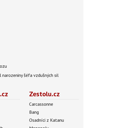
vozu
l narozeniny šéfa vzdušných sil
.cz
Zestolu.cz
Carcassonne
Bang
Osadníci z Katanu