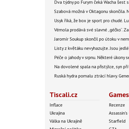
Dva týdny po Furym čeká Wacha šest so
Szabová možná v Oktagonu skončila. No
Usyk říká, že box je sport pro chudé. L
Vémola prodává své slavné „géčko“. Z
Jaromír Soukup skončil po útoku v nemo
Listy z květáku nevyhazujte. Jsou jedlé
Péče o jahody v srpnu. Některé úkony s
Na dovolené spala na přistýlce, syn přít
Ruská hydra pomalu ztrácí hlavy. Gener
Tiscali.cz
Games
Inflace
Recenze
Ukrajina
Assassin's
Válka na Ukrajině
Starfield