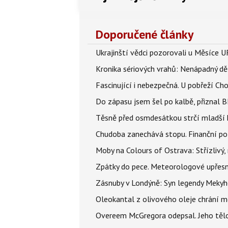
Doporučené články
Ukrajinští vědci pozorovali u Měsíce U
Kronika sériových vrahů: Nenápadný děln
Fascinující i nebezpečná. U pobřeží Ch
Do zápasu jsem šel po kalbě, přiznal
Těsně před osmdesátkou strčí mladší k
Chudoba zanechává stopu. Finanční pot
Moby na Colours of Ostrava: Střízlivý, 
Zpátky do pece. Meteorologové upřesn
Zásnuby v Londýně: Syn legendy Mekyho
Oleokantal z olivového oleje chrání m
Overeem McGregora odepsal. Jeho tělo 