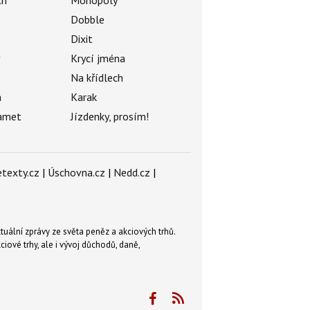
ch
Monopoly
Dobble
Dixit
ý
Krycí jména
Na křídlech
a
Karak
amet
Jízdenky, prosím!
texty.cz
|
Úschovna.cz
|
Nedd.cz
|
tuální zprávy ze světa peněz a akciových trhů.
ové trhy, ale i vývoj důchodů, daně,