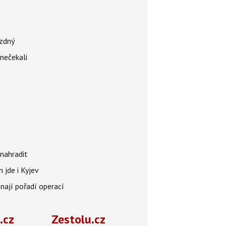
ázdný
 nečekali
nahradit
 jde i Kyjev
znají pořadí operací
.cz
Zestolu.cz