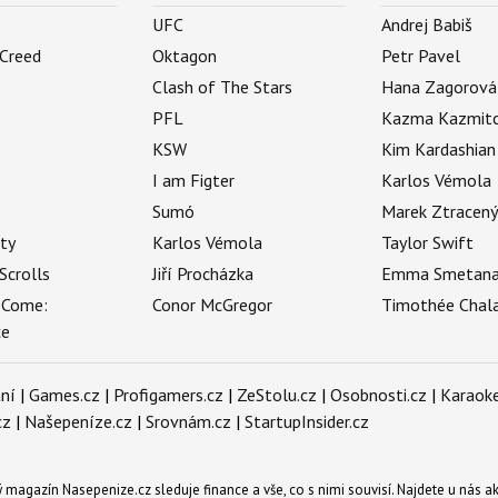
UFC
Andrej Babiš
 Creed
Oktagon
Petr Pavel
Clash of The Stars
Hana Zagorová
PFL
Kazma Kazmit
KSW
Kim Kardashian
I am Figter
Karlos Vémola
Sumó
Marek Ztracen
uty
Karlos Vémola
Taylor Swift
Scrolls
Jiří Procházka
Emma Smetan
 Come:
Conor McGregor
Timothée Chal
ce
ní
|
Games.cz
|
Profigamers.cz
|
ZeStolu.cz
|
Osobnosti.cz
|
Karaoke
cz
|
Našepeníze.cz
|
Srovnám.cz
|
StartupInsider.cz
magazín Nasepenize.cz sleduje finance a vše, co s nimi souvisí. Najdete u nás ak