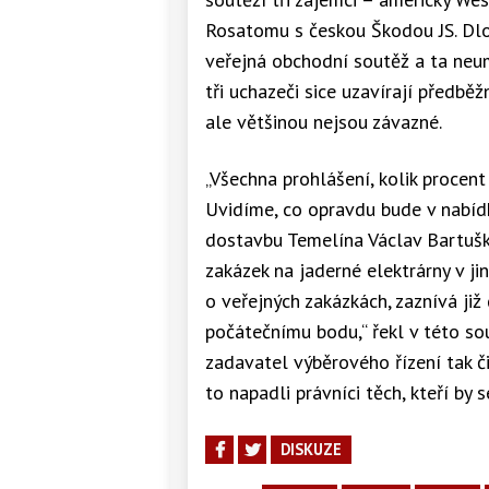
Rosatomu s českou Škodou JS. Dlo
veřejná obchodní soutěž a ta neu
tři uchazeči sice uzavírají předb
ale většinou nejsou závazné.
„Všechna prohlášení, kolik procen
Uvidíme, co opravdu bude v nabíd
dostavbu Temelína Václav Bartuška
zakázek na jaderné elektrárny v j
o veřejných zakázkách, zaznívá již
počátečnímu bodu,“ řekl v této so
zadavatel výběrového řízení tak č
to napadli právníci těch, kteří by s
DISKUZE