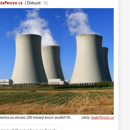
šePeníze.cz
|
Diskuze:
elína za zhruba 200 miliard korun soutěží tři
zdroj:
NašePeníze.cz
Areva a konsorcium ruského Rosatomu s českou