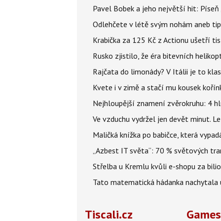
Pavel Bobek a jeho největší hit: Pís
Odlehčete v létě svým nohám aneb tip
Krabička za 125 Kč z Actionu ušetří tis
Rusko zjistilo, že éra bitevních helikopt
Rajčata do limonády? V Itálii je to klas
Kvete i v zimě a stačí mu kousek kořín
Nejhloupější znamení zvěrokruhu: 4 hl
Ve vzduchu vydržel jen devět minut. L
Maličká knížka po babičce, která vypad
„Azbest IT světa“: 70 % světových tra
Střelba u Kremlu kvůli e-shopu za bilio
Tato matematická hádanka nachytala už t
Tiscali.cz
Games