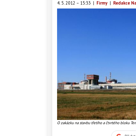
4. 5. 2012 – 15:33
|
Firmy
|
Redakce Na
O zakázku na stavbu třetího a čtvrtého bloku Tem
zájemci – americký Westinghouse, francouzská 
Škodou JS. Foto: ČEZ