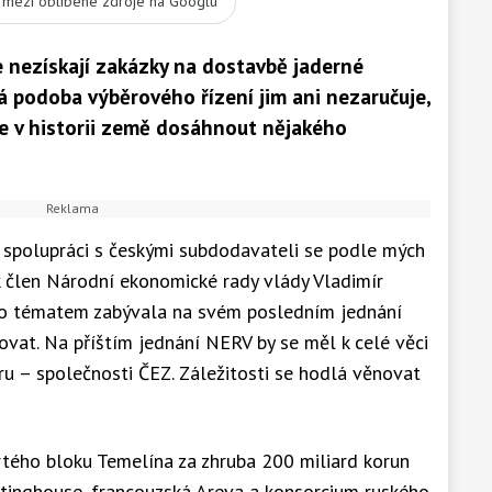
t mezi oblíbené zdroje na Googlu
 nezískají zakázky na dostavbě jaderné
á podoba výběrového řízení jim ani nezaručuje,
ce v historii země dosáhnout nějakého
o spolupráci s českými subdodavateli se podle mých
ík člen Národní ekonomické rady vlády Vladimír
mto tématem zabývala na svém posledním jednání
vat. Na příštím jednání NERV by se měl k celé věci
ru – společnosti ČEZ. Záležitosti se hodlá věnovat
rtého bloku Temelína za zhruba 200 miliard korun
stinghouse, francouzská Areva a konsorcium ruského