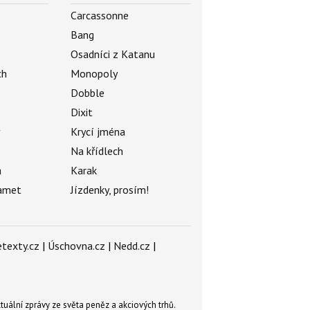
Carcassonne
Bang
Osadníci z Katanu
ch
Monopoly
Dobble
Dixit
ý
Krycí jména
Na křídlech
a
Karak
amet
Jízdenky, prosím!
texty.cz
|
Úschovna.cz
|
Nedd.cz
|
tuální zprávy ze světa peněz a akciových trhů.