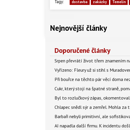
Tagy:
dostavba
zakázky
Temelín
Nejnovější články
Doporučené články
Srpen převrátí život třem znamením na
Vyřízeno: Fleury už si stihl s Murado
Při bouřce na těchto pár věcí doma ne
Cukr, který stojí na špatné straně, pom
Byl to rozlučkový zápas, okomentova
Chlapec snědl sýr a zemřel. Mohla za t
Barbaři nebyli primitivní, ale sofistikov
AI napadla další firmu. K incidentu doš