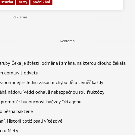
stavba
firmy
podnikání
ruby. Čeká je štěstí, odměna i změna, na kterou dlouho čekala
vem domluvit odvetu
zapomínejte. Jednu zásadní chybu dělá téměř každý
áhá nádoru. Vědci odhalili nebezpečnou roli fruktózy
l promotér budoucnost hvězdy Oktagonu
o běžná bakterie
aní. Historii totiž psali vítězové
lo u Mety