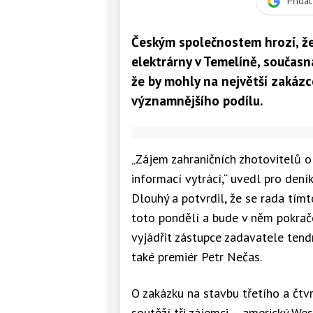
Přida
Českým společnostem hrozí, že
elektrárny v Temelíně, současn
že by mohly na největší zakáz
významnějšího podílu.
„Zájem zahraničních zhotovitelů 
informací vytrácí,“ uvedl pro den
Dlouhý a potvrdil, že se rada tí
toto pondělí a bude v něm pokračo
vyjádřit zástupce zadavatele tend
také premiér Petr Nečas.
O zakázku na stavbu třetího a čtv
soutěží tři zájemci – americký We