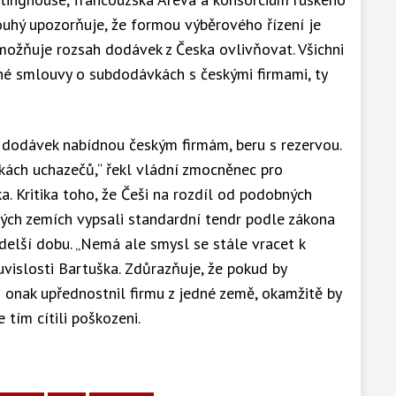
uhý upozorňuje, že formou výběrového řízení je
možňuje rozsah dodávek z Česka ovlivňovat. Všichni
ěžné smlouvy o subdodávkách s českými firmami, ty
t dodávek nabídnou českým firmám, beru s rezervou.
kách uchazečů,“ řekl vládní zmocněnec pro
. Kritika toho, že Češi na rozdíl od podobných
iných zemích vypsali standardní tendr podle zákona
 delší dobu. „Nemá ale smysl se stále vracet k
uvislosti Bartuška. Zdůrazňuje, že pokud by
i onak upřednostnil firmu z jedné země, okamžitě by
e tím cítili poškozeni.