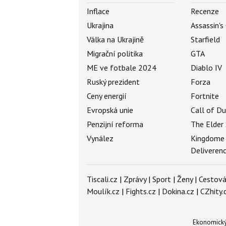
Inflace
Recenze
Ukrajina
Assassin's
Válka na Ukrajině
Starfield
Migrační politika
GTA
ME ve fotbale 2024
Diablo IV
Ruský prezident
Forza
Ceny energií
Fortnite
Evropská unie
Call of D
Penzijní reforma
The Elder 
Vynález
Kingdome
Deliveren
Tiscali.cz
|
Zprávy
|
Sport
|
Ženy
|
Cestová
Moulík.cz
|
Fights.cz
|
Dokina.cz
|
CZhity.
Ekonomický 