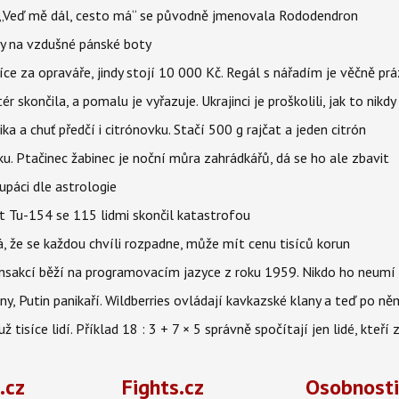
eň „Veď mě dál, cesto má“ se původně jmenovala Rododendron
y na vzdušné pánské boty
íce za opraváře, jindy stojí 10 000 Kč. Regál s nářadím je věčně pr
ér skončila, a pomalu je vyřazuje. Ukrajinci je proškolili, jak to nikdy
ika a chuť předčí i citrónovku. Stačí 500 g rajčat a jeden citrón
ku. Ptačinec žabinec je noční můra zahrádkářů, dá se ho ale zbavit
upáci dle astrologie
et Tu-154 se 115 lidmi skončil katastrofou
á, že se každou chvíli rozpadne, může mít cenu tisíců korun
nsakcí běží na programovacím jazyce z roku 1959. Nikdo ho neumí 
ny, Putin panikaří. Wildberries ovládají kavkazské klany a teď po něm
isíce lidí. Příklad 18 : 3 + 7 × 5 správně spočítají jen lidé, kteří 
.cz
Fights.cz
Osobnosti