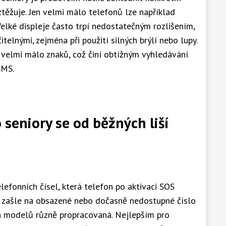
ztěžuje. Jen velmi málo telefonů lze například
elké displeje často trpí nedostatečným rozlišením,
telnými, zejména při použití silných brýlí nebo lupy.
e velmi málo znaků, což činí obtížným vyhledávání
SMS.
 seniory se od běžných liší
elefonních čísel, která telefon po aktivaci SOS
ně zašle na obsazené nebo dočasně nedostupné číslo
ch modelů různě propracovaná. Nejlepším pro