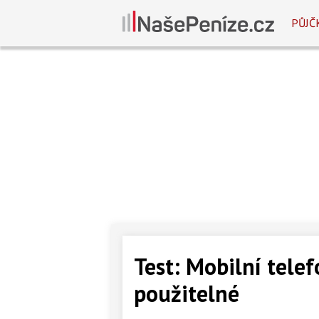
PŮJČ
Test: Mobilní tele
použitelné