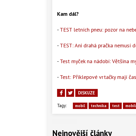
Kam dál?
-
TEST letních pneu: pozor na neb
-
TEST: Ani drahá pračka nemusí d
-
Test myček na nádobí: Většina m
-
Test: Příklepové vrtačky mají čas
DISKUZE
Tagy:
mobil
technika
test
mobil
Nejnovější články