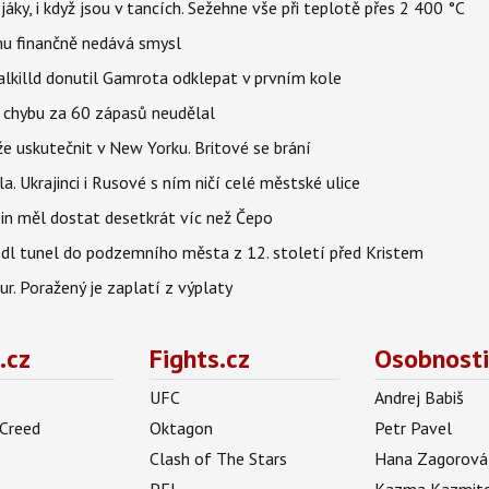
jáky, i když jsou v tancích. Sežehne vše při teplotě přes 2 400 °C
u finančně nedává smysl
lkilld donutil Gamrota odklepat v prvním kole
u chybu za 60 zápasů neudělal
e uskutečnit v New Yorku. Britové se brání
a. Ukrajinci i Rusové s ním ničí celé městské ulice
in měl dostat desetkrát víc než Čepo
edl tunel do podzemního města z 12. století před Kristem
ur. Poražený je zaplatí z výplaty
.cz
Fights.cz
Osobnosti
UFC
Andrej Babiš
 Creed
Oktagon
Petr Pavel
Clash of The Stars
Hana Zagorová