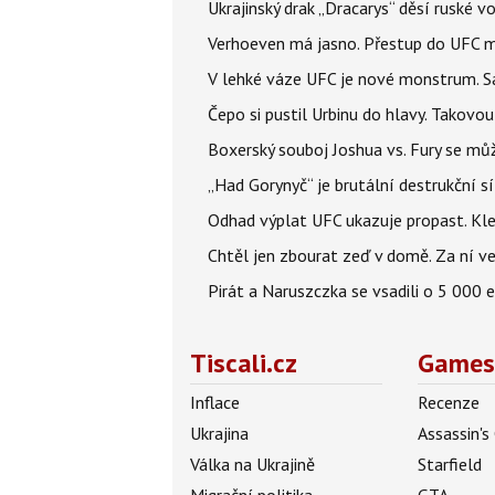
Ukrajinský drak „Dracarys“ děsí ruské vo
Verhoeven má jasno. Přestup do UFC m
V lehké váze UFC je nové monstrum. Sa
Čepo si pustil Urbinu do hlavy. Takovo
Boxerský souboj Joshua vs. Fury se můž
„Had Gorynyč“ je brutální destrukční síl
Odhad výplat UFC ukazuje propast. Kle
Chtěl jen zbourat zeď v domě. Za ní v
Pirát a Naruszczka se vsadili o 5 000 e
Tiscali.cz
Games
Inflace
Recenze
Ukrajina
Assassin's
Válka na Ukrajině
Starfield