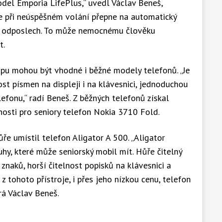
del Emporia LifePlus,“ uvedl Václav Beneš,
se při neúspěšném volání přepne na automatický
tý odposlech. To může nemocnému člověku
t.
apu mohou být vhodné i běžné modely telefonů. „Je
st písmen na displeji i na klávesnici, jednoduchou
lefonu,“ radí Beneš. Z běžných telefonů získal
osti pro seniory telefon Nokia 3710 Fold.
ře umístil telefon Aligator A 500. „Aligator
hy, které může seniorský mobil mít. Hůře čitelný
naků, horší čitelnost popisků na klávesnici a
 tohoto přístroje, i přes jeho nízkou cenu, telefon
rá Václav Beneš.