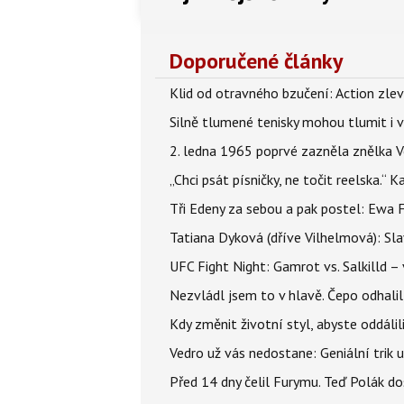
Doporučené články
Klid od otravného bzučení: Action zlev
Silně tlumené tenisky mohou tlumit i 
2. ledna 1965 poprvé zazněla znělka Ve
„Chci psát písničky, ne točit reelska.“ 
Tři Edeny za sebou a pak postel: Ewa 
Tatiana Dyková (dříve Vilhelmová): Slav
UFC Fight Night: Gamrot vs. Salkilld 
Nezvládl jsem to v hlavě. Čepo odhal
Kdy změnit životní styl, abyste oddáli
Vedro už vás nedostane: Geniální trik 
Před 14 dny čelil Furymu. Teď Polák do