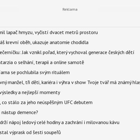
nil lapač hmyzu, vyčistí dvacet metrů prostoru
váš krevní oběh, ukazuje anatomie chodidla
černíčku: Jak vznikl pořad, který vychoval generace českých dětí
Katarzia o selhání, terapii a online samotě
Farna se pochlubila svým rituálem
ný manžel, tři děti, kariéra i výhra v show Tvoje tvář má známý hla
– výsledky a nejlepší momenty
il, co stálo za jeho neúspěšným UFC debutem
li nástup demence?
udrží nápoj ledový celé hodiny a zachrání i milovanou kávu
stal výprask od šesti soupeřů