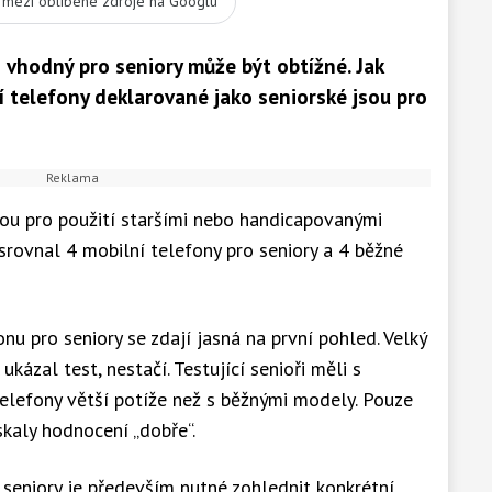
t mezi oblíbené zdroje na Googlu
n vhodný pro seniory může být obtížné. Jak
í telefony deklarované jako seniorské jsou pro
sou pro použití staršími nebo handicapovanými
srovnal 4 mobilní telefony pro seniory a 4 běžné
onu pro seniory se zdají jasná na první pohled. Velký
ukázal test, nestačí. Testující senioři měli s
elefony větší potíže než s běžnými modely. Pouze
skaly hodnocení „dobře“.
 seniory je především nutné zohlednit konkrétní