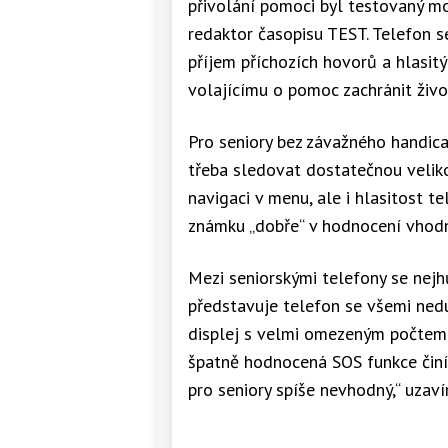
přivolání pomoci byl testovaný mo
redaktor časopisu TEST. Telefon 
příjem příchozích hovorů a hlasi
volajícímu o pomoc zachránit živo
Pro seniory bez závažného handic
třeba sledovat dostatečnou veliko
navigaci v menu, ale i hlasitost te
známku „dobře“ v hodnocení vhodn
Mezi seniorskými telefony se nejhů
představuje telefon se všemi nedu
displej s velmi omezeným počtem z
špatně hodnocená SOS funkce činí z
pro seniory spíše nevhodný,“ uzaví