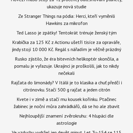
ukazuje nová studie
Ze Stranger Things na pódia: Herci, kteří vyměnili
Hawkins za mikrofon
Ted Lasso je zpátky! Tentokrát trénuje ženský tým
Krabička za 125 Kč z Actionu ušetří tisíce za opraváře,
jindy stojí 10 000 Kč. Regál s nářadím je věčně prázdný
Rusko zjistilo, že éra bitevních helikoptér skončila, a
pomalu je vyřazuje. Ukrajinci je proškolili, jak to nikdy
nečekali
Rajčata do limonády? V Itálii je to klasika a chuť předčí i
citrónovku. Stačí 500 g rajčat a jeden citrón
Kvete i v zimě a stačí mu kousek kořínku. Ptačinec
žabinec je noční můra zahrádkářů, dá se ho ale zbavit
Nejhloupější znamení zvěrokruhu: 4 hlupáci dle
astrologie
Ve vzduchu vydržel jen devět minut. Let Tu-154 se 115