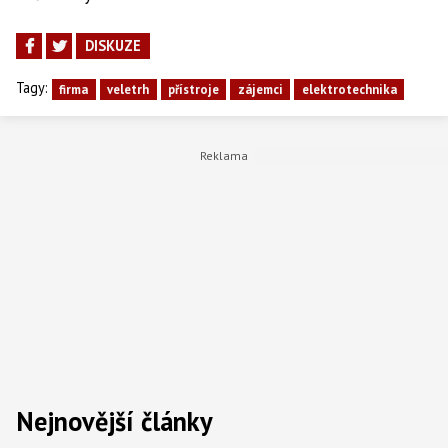
DISKUZE
Tagy:
firma
veletrh
přístroje
zájemci
elektrotechnika
Nejnovější články