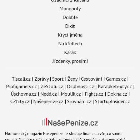
Monopoly
Dobble
Dixit
Krycí jména
Na křídlech
Karak
Jízdenky, prosím!
Tiscali.cz
|
Zprávy
|
Sport
|
Ženy
|
Cestování
|
Games.cz
|
Profigamers.cz
|
ZeStolu.cz
|
Osobnosti.cz
|
Karaoketexty.cz
|
Úschovna.cz
|
Nedd.cz
|
Moulík.cz
|
Fights.cz
|
Dokina.cz
|
CZhity.cz
|
Našepeníze.cz
|
Srovnám.cz
|
StartupInsider.cz
Ekonomický magazín Nasepenize.cz sleduje finance a vše, co s nimi
souvisí. Najdete u nás aktuální zprávy ze světa peněz a akciových trhů.