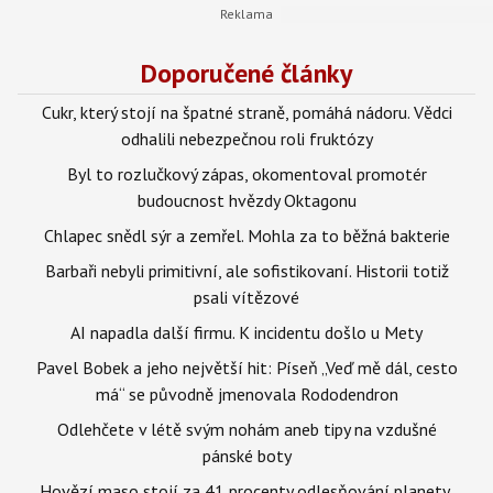
Doporučené články
Cukr, který stojí na špatné straně, pomáhá nádoru. Vědci
odhalili nebezpečnou roli fruktózy
Byl to rozlučkový zápas, okomentoval promotér
budoucnost hvězdy Oktagonu
Chlapec snědl sýr a zemřel. Mohla za to běžná bakterie
Barbaři nebyli primitivní, ale sofistikovaní. Historii totiž
psali vítězové
AI napadla další firmu. K incidentu došlo u Mety
Pavel Bobek a jeho největší hit: Píseň „Veď mě dál, cesto
má“ se původně jmenovala Rododendron
Odlehčete v létě svým nohám aneb tipy na vzdušné
pánské boty
Hovězí maso stojí za 41 procenty odlesňování planety,