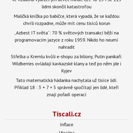
lidmi skončil katastrofou
Maličká knížka po babičce, která vypadá, že se každou
chvíli rozpadne, může mít cenu tisíců korun
„Azbest IT světa“: 70 % světových transakcí běží na
programovacím jazyce z roku 1959. Nikdo ho neumí
nahradit
Střelba u Kremlu kvůli e-shopu za biliony, Putin panikaří.
Wildberries ovládají kavkazské klany a teď po něm jde i
Kyjev
Tato matematická hádanka nachytala už tisíce lidí.
Příklad 18 : 3 + 7 × 5 správně spočítají jen lidé, kteří
znají pořadí operací
Tiscali.cz
Inflace
Ukrajina