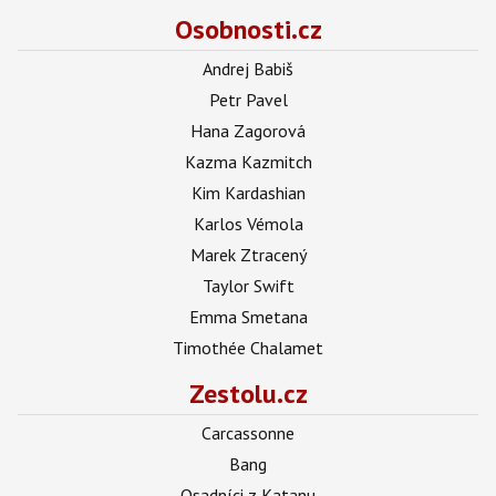
Osobnosti.cz
Andrej Babiš
Petr Pavel
Hana Zagorová
Kazma Kazmitch
Kim Kardashian
Karlos Vémola
Marek Ztracený
Taylor Swift
Emma Smetana
Timothée Chalamet
Zestolu.cz
Carcassonne
Bang
Osadníci z Katanu