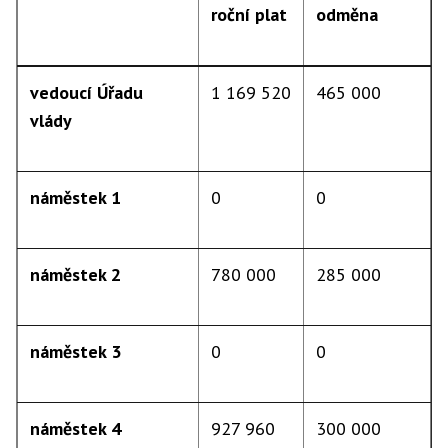
roční plat
odměna
vedoucí Úřadu
1 169 520
465 000
vlády
náměstek 1
0
0
náměstek 2
780 000
285 000
náměstek 3
0
0
náměstek 4
927 960
300 000