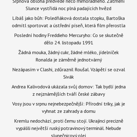
Srpnová obloha předvede něco mimořádného. Zatmění
Slunce vystřídá noc plná padajících hvězd
Líbáš jako bůh: Poledňáková dostala stopku, Bartoška
odmítl sportovat a ústřední píseň, která film přerostla
Poslední hodiny Freddieho Mercuryho: Co se skutečně
dělo 24. listopadu 1991
Žádná mouka, žádný cukr, žádné mléko, jídelníček
Ronalda je záměrně jednotvárný
Nezápasím v Clashi, zdůraznil Roušal. Vzápětí se ozval
Sivák
Andrea Kalivodová ukázala svůj domov: Tak bydlí jedna
z nejznámějších tváří české zábavy
Vosy jsou v srpnu nejnebezpečnější: Přírodní triky, jak je
vyhnat ze zahrady a domu
Kremlu nedochází, proti čemu stojí. Ukrajinci precizně
vypálili největší ruský potravinový terminál. Nebude
slunečnicový olej