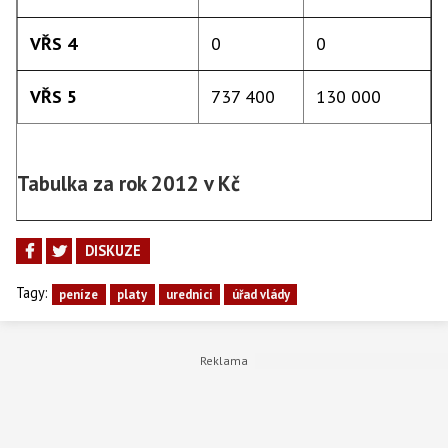
VŘS 4
0
0
VŘS 5
737 400
130 000
Tabulka za rok 2012 v Kč
DISKUZE
Tagy:
peníze
platy
urednici
úřad vlády