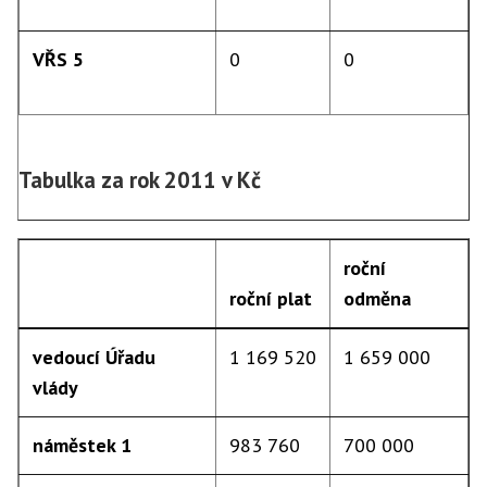
VŘS 5
0
0
Tabulka za rok 2011 v Kč
roční
roční plat
odměna
vedoucí Úřadu
1 169 520
1 659 000
vlády
náměstek 1
983 760
700 000