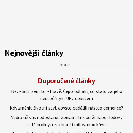
Nejnovější články
Doporučené články
Nezvládl jsem to v hlavě. Čepo odhalil, co stálo za jeho
neúspěšným UFC debutem
Kdy změnit životní styl, abyste oddálili nástup demence?
Vedro už vás nedostane: Geniální trik udrží nápoj ledový
celé hodiny a zachrání i milovanou kávu