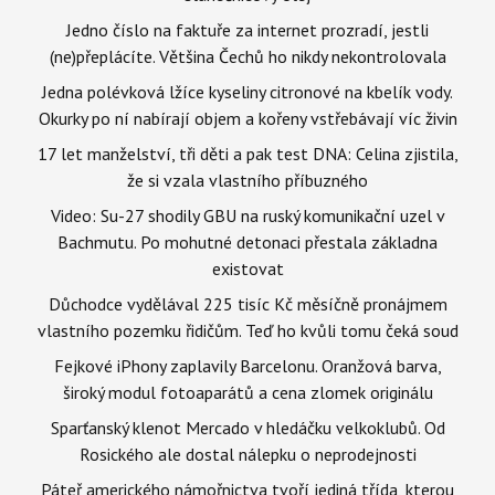
Jedno číslo na faktuře za internet prozradí, jestli
(ne)přeplácíte. Většina Čechů ho nikdy nekontrolovala
Jedna polévková lžíce kyseliny citronové na kbelík vody.
Okurky po ní nabírají objem a kořeny vstřebávají víc živin
17 let manželství, tři děti a pak test DNA: Celina zjistila,
že si vzala vlastního příbuzného
Video: Su-27 shodily GBU na ruský komunikační uzel v
Bachmutu. Po mohutné detonaci přestala základna
existovat
Důchodce vydělával 225 tisíc Kč měsíčně pronájmem
vlastního pozemku řidičům. Teď ho kvůli tomu čeká soud
Fejkové iPhony zaplavily Barcelonu. Oranžová barva,
široký modul fotoaparátů a cena zlomek originálu
Sparťanský klenot Mercado v hledáčku velkoklubů. Od
Rosického ale dostal nálepku o neprodejnosti
Páteř amerického námořnictva tvoří jediná třída, kterou