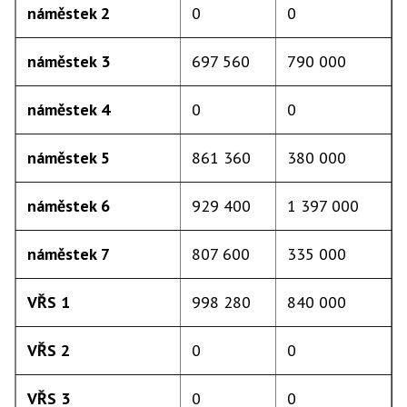
náměstek 2
0
0
náměstek 3
697 560
790 000
náměstek 4
0
0
náměstek 5
861 360
380 000
náměstek 6
929 400
1 397 000
náměstek 7
807 600
335 000
VŘS 1
998 280
840 000
VŘS 2
0
0
VŘS 3
0
0