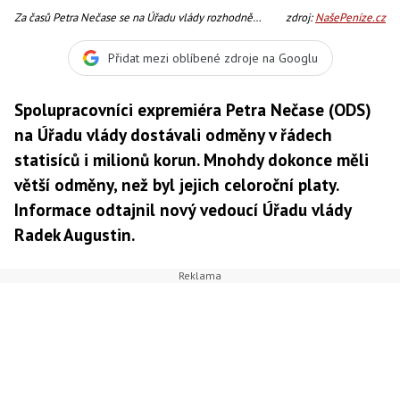
Za časů Petra Nečase se na Úřadu vlády rozhodně
zdroj:
NašePeníze.cz
nešetřilo. Platí to minimálně pro to, jak štědrý byl bývalý
šéf vlády je svým spolupracovníků. Ti totiž pravidelně
Přidat mezi oblíbené zdroje na Googlu
dostávali opravdu závratné odměny. Například bývalý
vedoucí Úřadu vlády Lubomír Poul bral ro
Spolupracovníci expremiéra Petra Nečase (ODS)
na Úřadu vlády dostávali odměny v řádech
statisíců i milionů korun. Mnohdy dokonce měli
větší odměny, než byl jejich celoroční platy.
Informace odtajnil nový vedoucí Úřadu vlády
Radek Augustin.