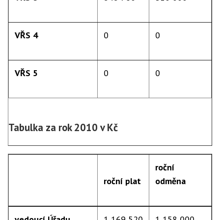
VŘS 4
0
0
VŘS 5
0
0
Tabulka za rok 2010 v Kč
roční
roční plat
odměna
vedoucí Úřadu
1 169 520
1 158 000