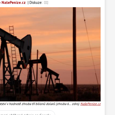
 NašePeníze.cz
|
Diskuze:
ství v hodnotě zhruba tří bilionů dolarů (zhruba 60
zdroj:
NašePeníze.cz