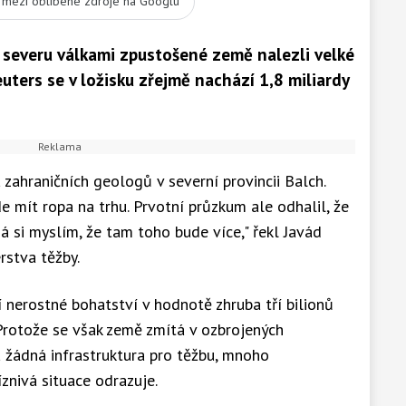
t mezi oblíbené zdroje na Googlu
a severu válkami zpustošené země nalezli velké
uters se v ložisku zřejmě nachází 1,8 miliardy
zahraničních geologů v severní provincii Balch.
 mít ropa na trhu. Prvotní průzkum ale odhalil, že
já si myslím, že tam toho bude více," řekl Javád
rstva těžby.
nerostné bohatství v hodnotě zhruba tří bilionů
 Protože se však země zmítá v ozbrojených
 žádná infrastruktura pro těžbu, mnoho
íznivá situace odrazuje.