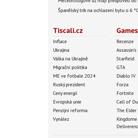
Meteorologové už mají předpověď do k
Španělský trik na ochlazení bytu o 6 °
Tiscali.cz
Games
Inflace
Recenze
Ukrajina
Assassin's
Válka na Ukrajině
Starfield
Migrační politika
GTA
ME ve fotbale 2024
Diablo IV
Ruský prezident
Forza
Ceny energií
Fortnite
Evropská unie
Call of D
Penzijní reforma
The Elder 
Vynález
Kingdome
Deliveren