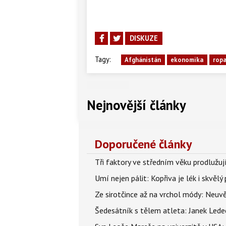
DISKUZE
Tagy:
Afghánistán
ekonomika
rop
Nejnovější články
Doporučené články
Tři faktory ve středním věku prodlužuj
Umí nejen pálit: Kopřiva je lék i skvěl
Ze sirotčince až na vrchol módy: Neuvě
Šedesátník s tělem atleta: Janek Ledec