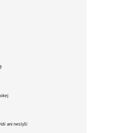
ě
hokej
idí ani neslyší