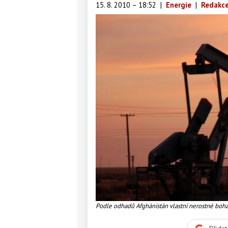
15. 8. 2010 – 18:52
|
Energie
|
Redakce
Podle odhadů Afghánistán vlastní nerostné bohat
bilionů korun), Foto:SXC