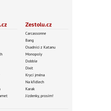
.cz
Zestolu.cz
Carcassonne
Bang
Osadníci z Katanu
ch
Monopoly
Dobble
Dixit
ý
Krycí jména
Na křídlech
a
Karak
amet
Jízdenky, prosím!