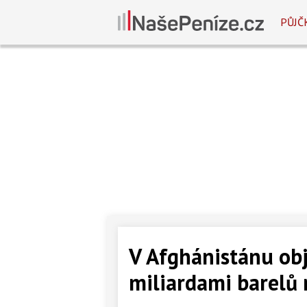
PŮJČ
V Afghánistánu obj
miliardami barelů 