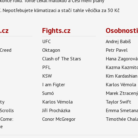
once roku. Tohle čekal málokdo a Češi mění plány
C. Nepotřebujete klimatizaci a stačí tahle věcička za 30 Kč
.cz
Fights.cz
Osobnosti
UFC
Andrej Babiš
 Creed
Oktagon
Petr Pavel
Clash of The Stars
Hana Zagorová
PFL
Kazma Kazmit
KSW
Kim Kardashian
I am Figter
Karlos Vémola
Sumó
Marek Ztracen
uty
Karlos Vémola
Taylor Swift
Scrolls
Jiří Procházka
Emma Smetan
 Come:
Conor McGregor
Timothée Chal
ce