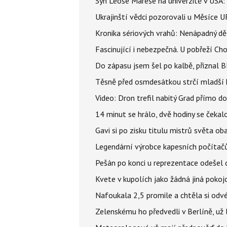
Syn Leoše Mareše na univerzitě v USA: 
Ukrajinští vědci pozorovali u Měsíce U
Kronika sériových vrahů: Nenápadný děln
Fascinující i nebezpečná. U pobřeží Ch
Do zápasu jsem šel po kalbě, přiznal
Těsně před osmdesátkou strčí mladší k
Video: Dron trefil nabitý Grad přímo do
14 minut se hrálo, dvě hodiny se čekal
Gavi si po zisku titulu mistrů světa ob
Legendární výrobce kapesních počítačů
Pešán po konci u reprezentace odešel d
Kvete v kupolích jako žádná jiná pokoj
Nafoukala 2,5 promile a chtěla si odvés
Zelenskému ho předvedli v Berlíně, už l