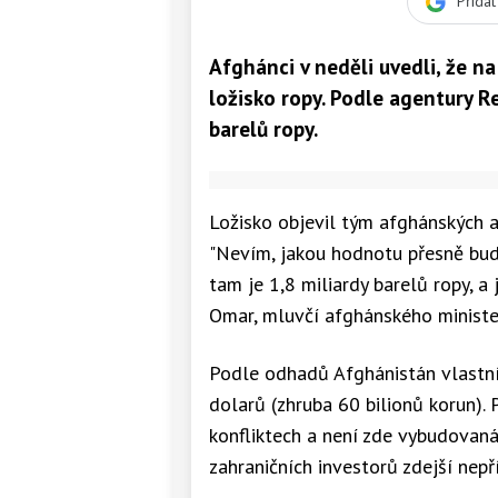
Přida
Afghánci v neděli uvedli, že n
ložisko ropy. Podle agentury Re
barelů ropy.
Ložisko objevil tým afghánských a 
"Nevím, jakou hodnotu přesně bude
tam je 1,8 miliardy barelů ropy, a 
Omar, mluvčí afghánského ministe
Podle odhadů Afghánistán vlastní 
dolarů (zhruba 60 bilionů korun).
konfliktech a není zde vybudovaná
zahraničních investorů zdejší nepř