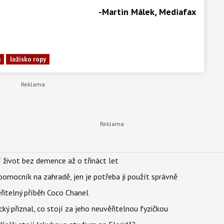
-Martin Málek, Mediafax
a
ložisko ropy
í život bez demence až o třináct let
ý pomocník na zahradě, jen je potřeba ji použít správně
řitelný příběh Coco Chanel
ký přiznal, co stojí za jeho neuvěřitelnou fyzičkou