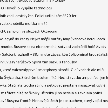
Kolik stojí Jakubovo studium na Floridě?
FO. Hovoří o vyspělé technologii
ík zabil desítky žen. Policii unikal téměř 20 let
orvatska udeřila mořská smršť
 BKFC šampion ve službách Oktagonu
olegyně do kapsy. Nejkrásnější outfity Jany Švandové berou dech
 munice. Rusové se na nic nezmohli, sotva si zachránili holé životy
o. Salcburk rozhodl v 88. minutě zápas, který připomínal brouzdališt
arvil vlasy narůžovo. Splnil tím sázku s fanoušky
, které válcovaly první smartphony, skončil. O důvodech ale mlčí
o Švýcarska. S druhým titulem říká: Nechci svatbu ani pohřeb, jen 
ovka. Stačí ale trocha stínu a pětkovec přestane nasazovat úplně
t tříleté dítě ze školky. Učitelka jí ho nedala a zavolala policii
oví Rusy na frontě. Nejnovější Seth je postrachem, který vojáci nev