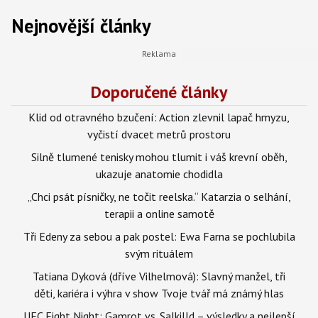
Nejnovější články
Doporučené články
Klid od otravného bzučení: Action zlevnil lapač hmyzu,
vyčistí dvacet metrů prostoru
Silně tlumené tenisky mohou tlumit i váš krevní oběh,
ukazuje anatomie chodidla
„Chci psát písničky, ne točit reelska.“ Katarzia o selhání,
terapii a online samotě
Tři Edeny za sebou a pak postel: Ewa Farna se pochlubila
svým rituálem
Tatiana Dyková (dříve Vilhelmová): Slavný manžel, tři
děti, kariéra i výhra v show Tvoje tvář má známý hlas
UFC Fight Night: Gamrot vs. Salkilld – výsledky a nejlepší