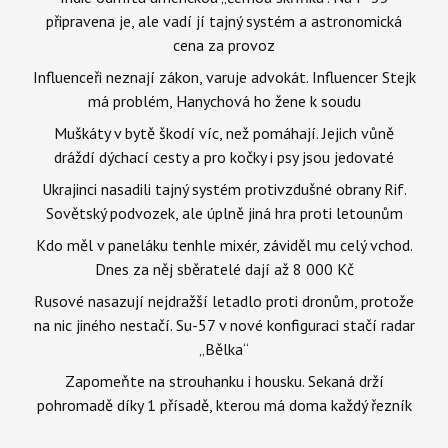
připravena je, ale vadí jí tajný systém a astronomická
cena za provoz
Influenceři neznají zákon, varuje advokát. Influencer Stejk
má problém, Hanychová ho žene k soudu
Muškáty v bytě škodí víc, než pomáhají. Jejich vůně
dráždí dýchací cesty a pro kočky i psy jsou jedovaté
Ukrajinci nasadili tajný systém protivzdušné obrany Rif.
Sovětský podvozek, ale úplně jiná hra proti letounům
Kdo měl v paneláku tenhle mixér, záviděl mu celý vchod.
Dnes za něj sběratelé dají až 8 000 Kč
Rusové nasazují nejdražší letadlo proti dronům, protože
na nic jiného nestačí. Su-57 v nové konfiguraci stačí radar
„Bělka“
Zapomeňte na strouhanku i housku. Sekaná drží
pohromadě díky 1 přísadě, kterou má doma každý řezník