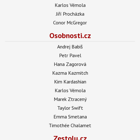
Karlos Vémola
Jiří Procházka
Conor McGregor
Osobnosti.cz
Andrej Babiš
Petr Pavel
Hana Zagorová
Kazma Kazmitch
Kim Kardashian
Karlos Vémola
Marek Ztracený
Taylor Swift
Emma Smetana
Timothée Chalamet
Zestolu.cz