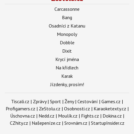
Carcassonne
Bang
Osadníci z Katanu
Monopoly
Dobble
Dixit
Krycí jména
Na křídlech
Karak
Jízdenky, prosím!
Tiscali.cz
|
Zprávy
|
Sport
|
Ženy
|
Cestování
|
Games.cz
|
Profigamers.cz
|
ZeStolu.cz
|
Osobnosti.cz
|
Karaoketexty.cz
|
Úschovna.cz
|
Nedd.cz
|
Moulík.cz
|
Fights.cz
|
Dokina.cz
|
CZhity.cz
|
Našepeníze.cz
|
Srovnám.cz
|
StartupInsider.cz