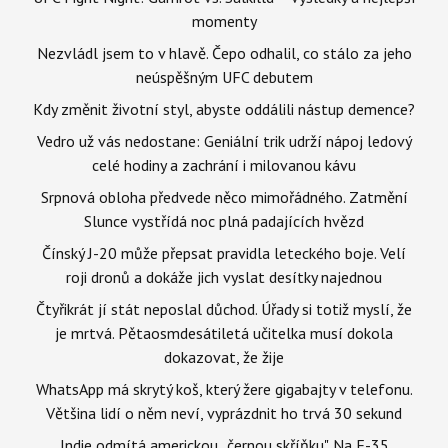
momenty
Nezvládl jsem to v hlavě. Čepo odhalil, co stálo za jeho
neúspěšným UFC debutem
Kdy změnit životní styl, abyste oddálili nástup demence?
Vedro už vás nedostane: Geniální trik udrží nápoj ledový
celé hodiny a zachrání i milovanou kávu
Srpnová obloha předvede něco mimořádného. Zatmění
Slunce vystřídá noc plná padajících hvězd
Čínský J-20 může přepsat pravidla leteckého boje. Velí
roji dronů a dokáže jich vyslat desítky najednou
Čtyřikrát jí stát neposlal důchod. Úřady si totiž myslí, že
je mrtvá. Pětaosmdesátiletá učitelka musí dokola
dokazovat, že žije
WhatsApp má skrytý koš, který žere gigabajty v telefonu.
Většina lidí o něm neví, vyprázdnit ho trvá 30 sekund
Indie odmítá americkou „černou skříňku". Na F-35