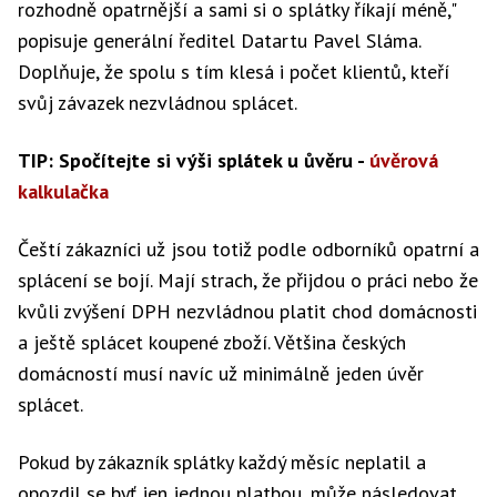
rozhodně opatrnější a sami si o splátky říkají méně,"
popisuje generální ředitel Datartu Pavel Sláma.
Doplňuje, že spolu s tím klesá i počet klientů, kteří
svůj závazek nezvládnou splácet.
TIP: Spočítejte si výši splátek u ůvěru -
úvěrová
kalkulačka
Čeští zákazníci už jsou totiž podle odborníků opatrní a
splácení se bojí. Mají strach, že přijdou o práci nebo že
kvůli zvýšení DPH nezvládnou platit chod domácnosti
a ještě splácet koupené zboží. Většina českých
domácností musí navíc už minimálně jeden úvěr
splácet.
Pokud by zákazník splátky každý měsíc neplatil a
opozdil se byť jen jednou platbou, může následovat