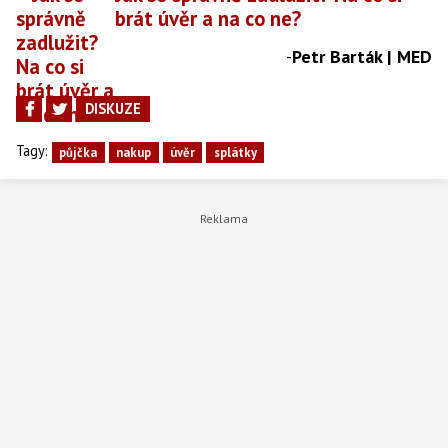
brát úvěr a na co ne?
-
Petr Barták | MED
DISKUZE
Tagy:
půjčka
nakup
úvěr
splátky