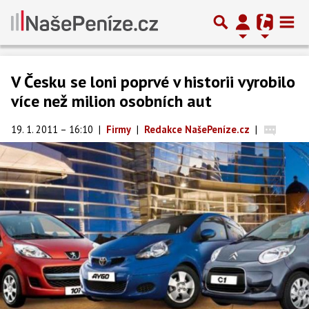
V Česku se loni poprvé v historii vyrobilo
více než milion osobních aut
19. 1. 2011 – 16:10
|
Firmy
|
Redakce NašePeníze.cz
|