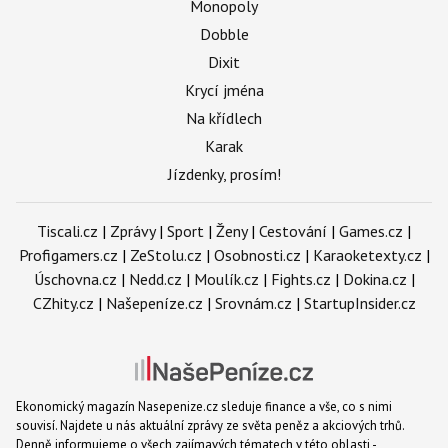
Monopoly
Dobble
Dixit
Krycí jména
Na křídlech
Karak
Jízdenky, prosím!
Tiscali.cz
|
Zprávy
|
Sport
|
Ženy
|
Cestování
|
Games.cz
|
Profigamers.cz
|
ZeStolu.cz
|
Osobnosti.cz
|
Karaoketexty.cz
|
Úschovna.cz
|
Nedd.cz
|
Moulík.cz
|
Fights.cz
|
Dokina.cz
|
CZhity.cz
|
Našepeníze.cz
|
Srovnám.cz
|
StartupInsider.cz
Ekonomický magazín Nasepenize.cz sleduje finance a vše, co s nimi
souvisí. Najdete u nás aktuální zprávy ze světa peněz a akciových trhů.
Denně informujeme o všech zajímavých tématech v této oblasti -