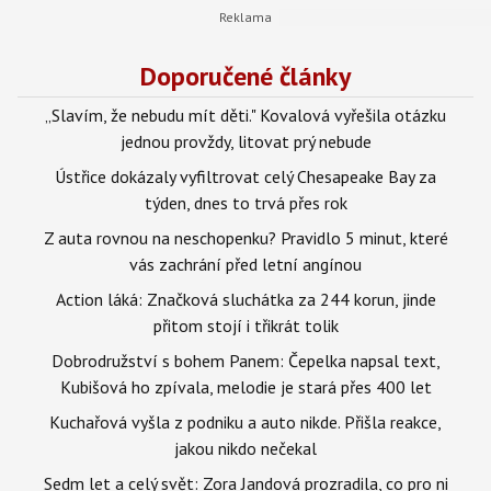
Doporučené články
„Slavím, že nebudu mít děti." Kovalová vyřešila otázku
jednou provždy, litovat prý nebude
Ústřice dokázaly vyfiltrovat celý Chesapeake Bay za
týden, dnes to trvá přes rok
Z auta rovnou na neschopenku? Pravidlo 5 minut, které
vás zachrání před letní angínou
Action láká: Značková sluchátka za 244 korun, jinde
přitom stojí i třikrát tolik
Dobrodružství s bohem Panem: Čepelka napsal text,
Kubišová ho zpívala, melodie je stará přes 400 let
Kuchařová vyšla z podniku a auto nikde. Přišla reakce,
jakou nikdo nečekal
Sedm let a celý svět: Zora Jandová prozradila, co pro ni