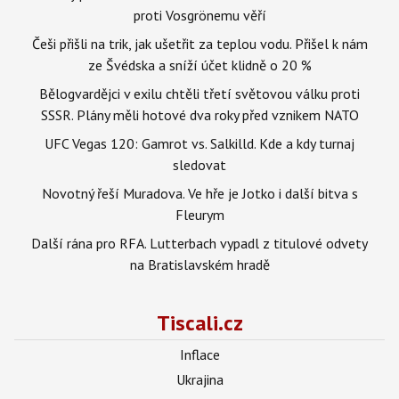
proti Vosgrönemu věří
Češi přišli na trik, jak ušetřit za teplou vodu. Přišel k nám
ze Švédska a sníží účet klidně o 20 %
Bělogvardějci v exilu chtěli třetí světovou válku proti
SSSR. Plány měli hotové dva roky před vznikem NATO
UFC Vegas 120: Gamrot vs. Salkilld. Kde a kdy turnaj
sledovat
Novotný řeší Muradova. Ve hře je Jotko i další bitva s
Fleurym
Další rána pro RFA. Lutterbach vypadl z titulové odvety
na Bratislavském hradě
Tiscali.cz
Inflace
Ukrajina