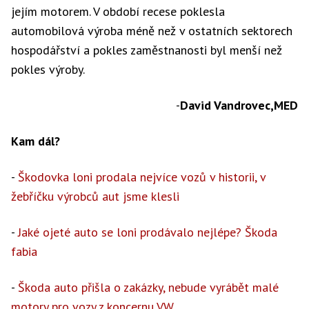
jejím motorem. V období recese poklesla
automobilová výroba méně než v ostatních sektorech
hospodářství a pokles zaměstnanosti byl menší než
pokles výroby.
-
David Vandrovec,MED
Kam dál?
-
Škodovka loni prodala nejvíce vozů v historii, v
žebříčku výrobců aut jsme klesli
-
Jaké ojeté auto se loni prodávalo nejlépe? Škoda
fabia
-
Škoda auto přišla o zakázky, nebude vyrábět malé
motory pro vozy z koncernu VW