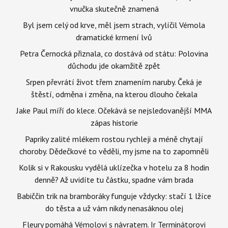
vnučka skutečně znamená
Byl jsem celý od krve, měl jsem strach, vylíčil Vémola
dramatické krmení lvů
Petra Černocká přiznala, co dostává od státu: Polovina
důchodu jde okamžitě zpět
Srpen převrátí život třem znamením naruby. Čeká je
štěstí, odměna i změna, na kterou dlouho čekala
Jake Paul míří do klece. Očekává se nejsledovanější MMA
zápas historie
Papriky zalité mlékem rostou rychleji a méně chytají
choroby. Dědečkové to věděli, my jsme na to zapomněli
Kolik si v Rakousku vydělá uklízečka v hotelu za 8 hodin
denně? Až uvidíte tu částku, spadne vám brada
Babiččin trik na bramboráky funguje vždycky: stačí 1 lžíce
do těsta a už vám nikdy nenasáknou olej
Fleury pomáhá Vémolovi s návratem. Ir Terminátorovi