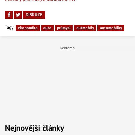
DISKUZE
Tagy:
ekonomika
auta
průmysl
autmobily
automobilky
Nejnovější články