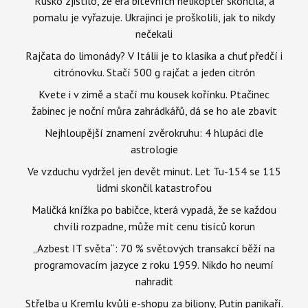
Rusko zjistilo, že éra bitevních helikoptér skončila, a
pomalu je vyřazuje. Ukrajinci je proškolili, jak to nikdy
nečekali
Rajčata do limonády? V Itálii je to klasika a chuť předčí i
citrónovku. Stačí 500 g rajčat a jeden citrón
Kvete i v zimě a stačí mu kousek kořínku. Ptačinec
žabinec je noční můra zahrádkářů, dá se ho ale zbavit
Nejhloupější znamení zvěrokruhu: 4 hlupáci dle
astrologie
Ve vzduchu vydržel jen devět minut. Let Tu-154 se 115
lidmi skončil katastrofou
Maličká knížka po babičce, která vypadá, že se každou
chvíli rozpadne, může mít cenu tisíců korun
„Azbest IT světa“: 70 % světových transakcí běží na
programovacím jazyce z roku 1959. Nikdo ho neumí
nahradit
Střelba u Kremlu kvůli e-shopu za biliony, Putin panikaří.