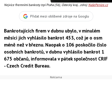
Nejvíce firemními bankroty trpí Praha (56), Ústecký kraj
zdroj:
NašePeníze.cz
(55), naopak nejméně Liberecký kraj (10), Foto:SXC
Přidat mezi oblíbené zdroje na Googlu
Bankrotujících firem v dubnu ubylo, v minulém
měsíci jich vyhlásilo bankrot 453, což je o osm
méně než v březnu. Naopak o 106 poskočilo číslo
osobních bankrotů, v dubnu vyhlásilo bankrot 1
675 občanů, informovala v pátek společnost CRIF
- Czech Credit Bureau.