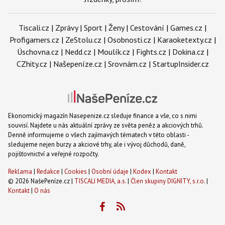
Tiscali.cz
|
Zprávy
|
Sport
|
Ženy
|
Cestování
|
Games.cz
|
Profigamers.cz
|
ZeStolu.cz
|
Osobnosti.cz
|
Karaoketexty.cz
|
Úschovna.cz
|
Nedd.cz
|
Moulík.cz
|
Fights.cz
|
Dokina.cz
|
CZhity.cz
|
Našepeníze.cz
|
Srovnám.cz
|
StartupInsider.cz
Ekonomický magazín Nasepenize.cz sleduje finance a vše, co s nimi
souvisí. Najdete u nás aktuální zprávy ze světa peněz a akciových trhů.
Denně informujeme o všech zajímavých tématech v této oblasti -
sledujeme nejen burzy a akciové trhy, ale i vývoj důchodů, daně,
pojišťovnictví a veřejné rozpočty.
Reklama
|
Redakce
|
Cookies
|
Osobní údaje
|
Kodex
|
Kontakt
© 2026 NašePeníze.cz |
TISCALI MEDIA, a.s.
|
Člen skupiny DIGNITY, s.r.o.
|
Kontakt
|
O nás