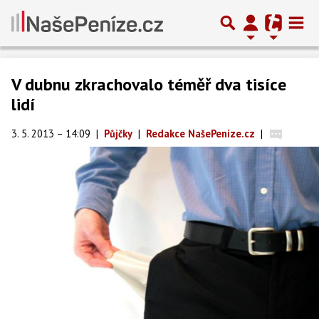
V dubnu zkrachovalo téměř dva tisíce
lidí
3. 5. 2013 – 14:09
|
Půjčky
|
Redakce NašePeníze.cz
|