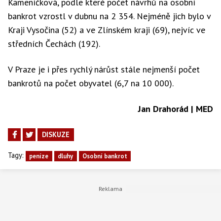
Kameníčková, podle které počet návrhů na osobní
bankrot vzrostl v dubnu na 2 354. Nejméně jich bylo v
Kraji Vysočina (52) a ve Zlínském kraji (69), nejvíc ve
středních Čechách (192).
V Praze je i přes rychlý nárůst stále nejmenší počet
bankrotů na počet obyvatel (6,7 na 10 000).
Jan Drahorád | MED
DISKUZE
Tagy:
peníze
dluhy
Osobní bankrot