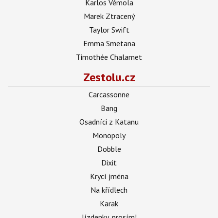
Karlos Vémola
Marek Ztracený
Taylor Swift
Emma Smetana
Timothée Chalamet
Zestolu.cz
Carcassonne
Bang
Osadníci z Katanu
Monopoly
Dobble
Dixit
Krycí jména
Na křídlech
Karak
Jízdenky, prosím!