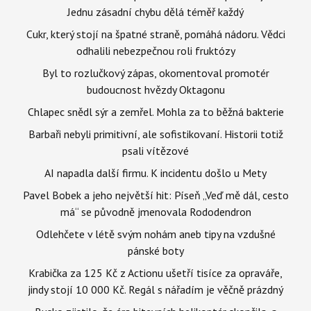
Jednu zásadní chybu dělá téměř každý
Cukr, který stojí na špatné straně, pomáhá nádoru. Vědci
odhalili nebezpečnou roli fruktózy
Byl to rozlučkový zápas, okomentoval promotér
budoucnost hvězdy Oktagonu
Chlapec snědl sýr a zemřel. Mohla za to běžná bakterie
Barbaři nebyli primitivní, ale sofistikovaní. Historii totiž
psali vítězové
AI napadla další firmu. K incidentu došlo u Mety
Pavel Bobek a jeho největší hit: Píseň „Veď mě dál, cesto
má“ se původně jmenovala Rododendron
Odlehčete v létě svým nohám aneb tipy na vzdušné
pánské boty
Krabička za 125 Kč z Actionu ušetří tisíce za opraváře,
jindy stojí 10 000 Kč. Regál s nářadím je věčně prázdný