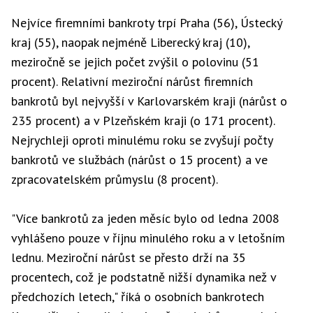
Nejvíce firemními bankroty trpí Praha (56), Ústecký
kraj (55), naopak nejméně Liberecký kraj (10),
meziročně se jejich počet zvýšil o polovinu (51
procent). Relativní meziroční nárůst firemních
bankrotů byl nejvyšší v Karlovarském kraji (nárůst o
235 procent) a v Plzeňském kraji (o 171 procent).
Nejrychleji oproti minulému roku se zvyšují počty
bankrotů ve službách (nárůst o 15 procent) a ve
zpracovatelském průmyslu (8 procent).
"Více bankrotů za jeden měsíc bylo od ledna 2008
vyhlášeno pouze v říjnu minulého roku a v letošním
lednu. Meziroční nárůst se přesto drží na 35
procentech, což je podstatně nižší dynamika než v
předchozích letech," říká o osobních bankrotech