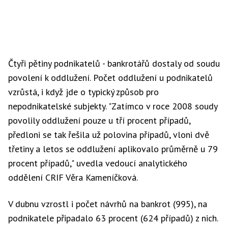
Čtyři pětiny podnikatelů - bankrotářů dostaly od soudu
povolení k oddlužení. Počet oddlužení u podnikatelů
vzrůstá, i když jde o typický způsob pro
nepodnikatelské subjekty. "Zatímco v roce 2008 soudy
povolily oddlužení pouze u tří procent případů,
předloni se tak řešila už polovina případů, vloni dvě
třetiny a letos se oddlužení aplikovalo průměrně u 79
procent případů," uvedla vedoucí analytického
oddělení CRIF Věra Kameníčková.
V dubnu vzrostl i počet návrhů na bankrot (995), na
podnikatele připadalo 63 procent (624 případů) z nich.