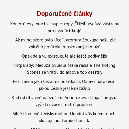
Doporučené články
Konec úlevy: Vrací se supertropy, ČHMÚ vydává výstrahu
pro dvanáct krajů
„Až mi ho skoro bylo líto." Jaromíra Soukupa našli zle
zbitého po útoku maskovaných mužů
Opak dejá vu existuje. Je ale ještě podivnější
Hitparády: Meduza ovládla česká rádia a The Rolling
Stones se vrátili do albové top desítky
Petr Janda jako Cézar na nosítkách: Oslava narozenin,
jakou Česko ještě nezažilo
Klid od otravného bzučení: Action zlevnil lapač hmyzu,
vyčistí dvacet metrů prostoru
Silně tlumené tenisky mohou tlumit i váš krevní oběh,
ukazuje anatomie chodidla