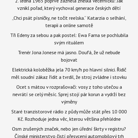
2. ledna 1965 poprvé zazněla znělka Večerníčku: Jak
vznikl pořad, který vychoval generace českých dětí
„Chci psát písničky, ne točit reelska.“ Katarzia o selhání,
terapii a online samotě
Tři Edeny za sebou a pak postel: Ewa Farna se pochlubila
svým rituálem
Trenér Jona Jonese má jasno. Doufá, že už nebude
bojovat
Elektrická koloběžka jela 70 km/h po hlavní silnici. Řidič
měl soudní zákaz řídit a tvrdil, že stroj zvládne i stovku
Ocet s mátou v rozprašovači: vosy z toho utečou a
nevrátí se celý měsíc. Sprej stojí pár korun a vydrží bez
výměny
Staré tranzistorové rádio z půdy může stát přes 10 000
Kč. Rozhoduje jedna věc, kterou většina přehlédne
Osm zrušených značek, nebo jen úřední škrty v registru?
Čínské ministerstvo čistí přesycený automobilový trh