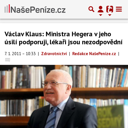
Václav Klaus: Ministra Hegera v jeho
úsilí podporuji, lékaři jsou nezodpovědní
7. 1. 2011 – 10:33
|
Zdravotnictví
|
Redakce NašePeníze.cz
|