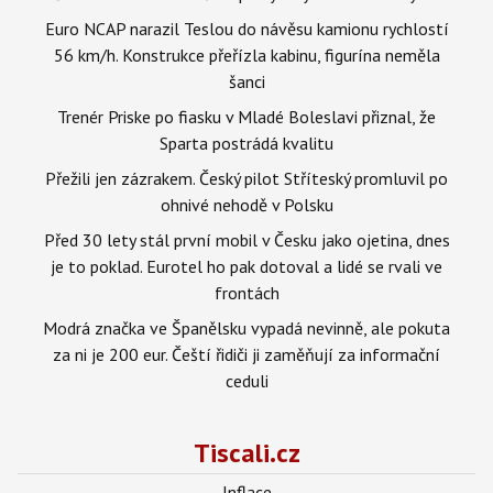
Euro NCAP narazil Teslou do návěsu kamionu rychlostí
56 km/h. Konstrukce přeřízla kabinu, figurína neměla
šanci
Trenér Priske po fiasku v Mladé Boleslavi přiznal, že
Sparta postrádá kvalitu
Přežili jen zázrakem. Český pilot Stříteský promluvil po
ohnivé nehodě v Polsku
Před 30 lety stál první mobil v Česku jako ojetina, dnes
je to poklad. Eurotel ho pak dotoval a lidé se rvali ve
frontách
Modrá značka ve Španělsku vypadá nevinně, ale pokuta
za ni je 200 eur. Čeští řidiči ji zaměňují za informační
ceduli
Tiscali.cz
Inflace