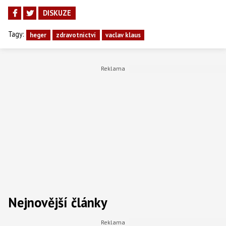
DISKUZE
Tagy:
heger
zdravotnictví
vaclav klaus
Nejnovější články