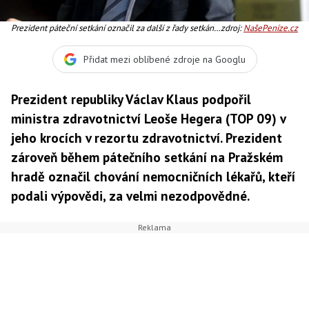
Prezident páteční setkání označil za další z řady setkání
zdroj:
NašePeníze.cz
s představiteli současné vlády, Foto: Hrad
Přidat mezi oblíbené zdroje na Googlu
Prezident republiky Václav Klaus podpořil
ministra zdravotnictví Leoše Hegera (TOP 09) v
jeho krocích v rezortu zdravotnictví. Prezident
zároveň během pátečního setkání na Pražském
hradě označil chování nemocničních lékařů, kteří
podali výpovědi, za velmi nezodpovědné.