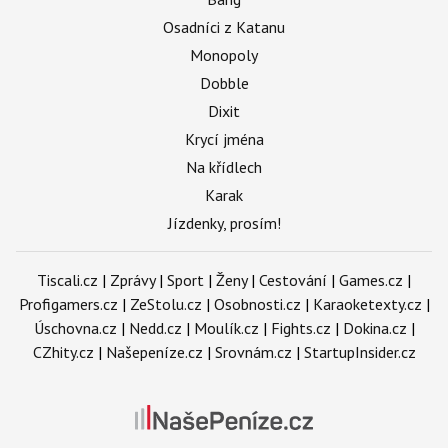
Osadníci z Katanu
Monopoly
Dobble
Dixit
Krycí jména
Na křídlech
Karak
Jízdenky, prosím!
Tiscali.cz
|
Zprávy
|
Sport
|
Ženy
|
Cestování
|
Games.cz
|
Profigamers.cz
|
ZeStolu.cz
|
Osobnosti.cz
|
Karaoketexty.cz
|
Úschovna.cz
|
Nedd.cz
|
Moulík.cz
|
Fights.cz
|
Dokina.cz
|
CZhity.cz
|
Našepeníze.cz
|
Srovnám.cz
|
StartupInsider.cz