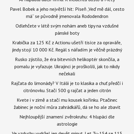
Pavel Bobek a jeho největší hit: Píseň „Veď mě dál, cesto
má“ se původně jmenovala Rododendron
Odlehčete v létě svým nohám aneb tipy na vzdušné
pánské boty
Krabička za 125 Kč z Actionu ušetří tisíce za opraváře,
jindy stojí 10 000 Kč. Regál s nářadím je věčně prázdný
Rusko zjistilo, že éra bitevních helikoptér skončila, a
pomalu je vyřazuje. Ukrajinci je proškolili, jak to nikdy
nečekali
Rajčata do limonády? V Itálii je to klasika a chuť předčí i
citrónovku. Stačí 500 g rajčat a jeden citrón
Kvete i v zimě a stačí mu kousek kořínku. Ptačinec
žabinec je noční můra zahrádkářů, dá se ho ale zbavit
Nejhloupější znamení zvěrokruhu: 4 hlupáci dle
astrologie
Ve vzduchu vydržel jen devět minut. Let Tu-154 se 115