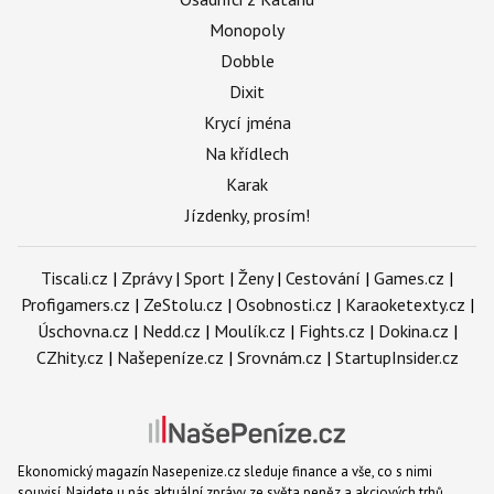
Monopoly
Dobble
Dixit
Krycí jména
Na křídlech
Karak
Jízdenky, prosím!
Tiscali.cz
|
Zprávy
|
Sport
|
Ženy
|
Cestování
|
Games.cz
|
Profigamers.cz
|
ZeStolu.cz
|
Osobnosti.cz
|
Karaoketexty.cz
|
Úschovna.cz
|
Nedd.cz
|
Moulík.cz
|
Fights.cz
|
Dokina.cz
|
CZhity.cz
|
Našepeníze.cz
|
Srovnám.cz
|
StartupInsider.cz
Ekonomický magazín Nasepenize.cz sleduje finance a vše, co s nimi
souvisí. Najdete u nás aktuální zprávy ze světa peněz a akciových trhů.