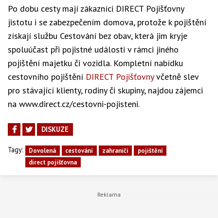
Po dobu cesty mají zákazníci DIRECT Pojišťovny
jistotu i se zabezpečením domova, protože k pojištění
získají službu Cestování bez obav, která jim kryje
spoluúčast při pojistné události v rámci jiného
pojištění majetku či vozidla. Kompletní nabídku
cestovního pojištění
DIRECT Pojišťovny
včetně slev
pro stávající klienty, rodiny či skupiny, najdou zájemci
na www.direct.cz/cestovni-pojisteni.
DISKUZE
Tagy:
Dovolená
cestování
zahraničí
pojištění
direct pojišťovna