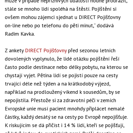
může v případě nepříznivých událostí hodně prodražit,
stále se mnoho lidí spoléhá na štěstí. Pojištění si
ovšem mohou zájemci sjednat u DIRECT Pojišťovny
on-line nebo po telefonu do pěti minut,“ dodává
Radim Kavka.
Z ankety
DIRECT Pojišťovny
před sezonou letních
dovolených vyplynulo, že lidé otázku pojištění řeší
často podle destinace nebo délky pobytu, na kterou se
chystají vyjet. Pětina lidí se pojistí pouze na cesty
trvající déle než týden a na krátkodobý výjezd,
například na prodloužený víkend k sousedům, by se
nepojistila. Přestože si za zdravotní péči v zemích
Evropské unie musí pacient mnohdy připlácet nemalé
částky, každý desátý se na cesty po Evropě nepojišťuje.
K riskujícím se dá přičíst i 14 % lidí, kteří se pojišťují,