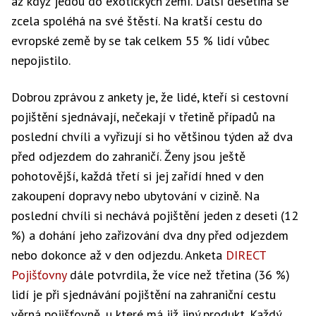
až když jedou do exotických zemí. Další desetina se
zcela spoléhá na své štěstí. Na kratší cestu do
evropské země by se tak celkem 55 % lidí vůbec
nepojistilo.
Dobrou zprávou z ankety je, že lidé, kteří si cestovní
pojištění sjednávají, nečekají v třetině případů na
poslední chvíli a vyřizují si ho většinou týden až dva
před odjezdem do zahraničí. Ženy jsou ještě
pohotovější, každá třetí si jej zařídí hned v den
zakoupení dopravy nebo ubytování v cizině. Na
poslední chvíli si nechává pojištění jeden z deseti (12
%) a dohání jeho zařizování dva dny před odjezdem
nebo dokonce až v den odjezdu. Anketa
DIRECT
Pojišťovny
dále potvrdila, že více než třetina (36 %)
lidí je při sjednávání pojištění na zahraniční cestu
věrná pojišťovně, u které má již jiný produkt. Každý