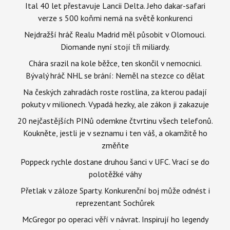
Ital 40 let přestavuje Lancii Delta. Jeho dakar-safari
verze s 500 koňmi nemá na světě konkurenci
Nejdražší hráč Realu Madrid měl působit v Olomouci.
Diomande nyní stojí tři miliardy.
Chára srazil na kole běžce, ten skončil v nemocnici.
Bývalý hráč NHL se brání: Neměl na stezce co dělat
Na českých zahradách roste rostlina, za kterou padají
pokuty v milionech. Vypadá hezky, ale zákon ji zakazuje
20 nejčastějších PINů odemkne čtvrtinu všech telefonů.
Koukněte, jestli je v seznamu i ten váš, a okamžitě ho
změňte
Poppeck rychle dostane druhou šanci v UFC. Vrací se do
polotěžké váhy
Přetlak v záloze Sparty. Konkurenční boj může odnést i
reprezentant Sochůrek
McGregor po operaci věří v návrat. Inspirují ho legendy