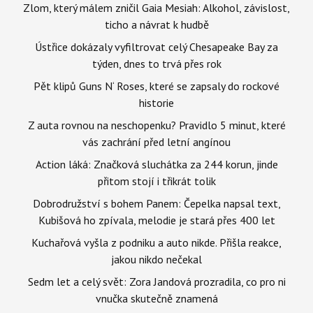
Zlom, který málem zničil Gaia Mesiah: Alkohol, závislost,
ticho a návrat k hudbě
Ústřice dokázaly vyfiltrovat celý Chesapeake Bay za
týden, dnes to trvá přes rok
Pět klipů Guns N‘ Roses, které se zapsaly do rockové
historie
Z auta rovnou na neschopenku? Pravidlo 5 minut, které
vás zachrání před letní angínou
Action láká: Značková sluchátka za 244 korun, jinde
přitom stojí i třikrát tolik
Dobrodružství s bohem Panem: Čepelka napsal text,
Kubišová ho zpívala, melodie je stará přes 400 let
Kuchařová vyšla z podniku a auto nikde. Přišla reakce,
jakou nikdo nečekal
Sedm let a celý svět: Zora Jandová prozradila, co pro ni
vnučka skutečně znamená