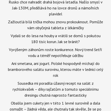
Rusko chce nahradit drahá bojová letadla. Našlo smysl v
Jak-130M, předělává ho na lovce dronů a námořních
plavidel
Zažloutlá bílá trička mohou znovu prokouknout. Pomůže
vám obyčejná tableta z lékárničky
Vydali se do lesa na houby a vrátili se domů s pokutou
180 tisíc korun. Jak se bránit?
Vyvýšeným záhonům roste konkurence. Nový trend šetří
vodu a téměř nepotřebuje údržbu
Ani smetana, ani jogurt. Polské hospodyně míchají do
bramborového salátu surovinu, kterou máte v lednici celý
rok
Sousedka mi poradila úžasný recept na salát z
rychlokvašek – díky rajčatům a tomuto speciálnímu
dresingu chutná naprosto fantasticky
Obalila jsem cukety jen v této 1 levné surovině a dala
osmažit – žádná věda, ale chutnaly tak skvěle, že se po