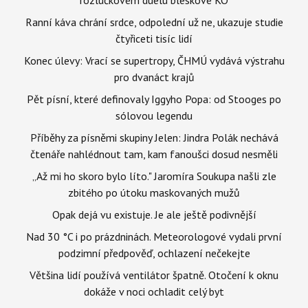
Ranní káva chrání srdce, odpolední už ne, ukazuje studie
čtyřiceti tisíc lidí
Konec úlevy: Vrací se supertropy, ČHMÚ vydává výstrahu
pro dvanáct krajů
Pět písní, které definovaly Iggyho Popa: od Stooges po
sólovou legendu
Příběhy za písněmi skupiny Jelen: Jindra Polák nechává
čtenáře nahlédnout tam, kam fanoušci dosud nesměli
„Až mi ho skoro bylo líto." Jaromíra Soukupa našli zle
zbitého po útoku maskovaných mužů
Opak dejá vu existuje. Je ale ještě podivnější
Nad 30 °C i po prázdninách. Meteorologové vydali první
podzimní předpověď, ochlazení nečekejte
Většina lidí používá ventilátor špatně. Otočení k oknu
dokáže v noci ochladit celý byt