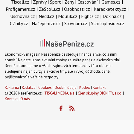
Tiscali.cz
|
Zprávy
|
Sport
|
Ženy
|
Cestování
|
Games.cz
|
Profigamers.cz
|
ZeStolu.cz
|
Osobnosti.cz
|
Karaoketexty.cz
|
Úschovna.cz
|
Nedd.cz
|
Moulík.cz
|
Fights.cz
|
Dokina.cz
|
CZhity.cz
|
Našepeníze.cz
|
Srovnám.cz
|
StartupInsider.cz
Ekonomický magazín Nasepenize.cz sleduje finance a vše, co s nimi
souvisí. Najdete u nás aktuální zprávy ze světa peněz a akciových trhů.
Denně informujeme o všech zajímavých tématech v této oblasti -
sledujeme nejen burzy a akciové trhy, ale i vývoj důchodů, daně,
pojišťovnictví a veřejné rozpočty.
Reklama
|
Redakce
|
Cookies
|
Osobní údaje
|
Kodex
|
Kontakt
© 2026 NašePeníze.cz |
TISCALI MEDIA, a.s.
|
Člen skupiny DIGNITY, s.r.o.
|
Kontakt
|
O nás