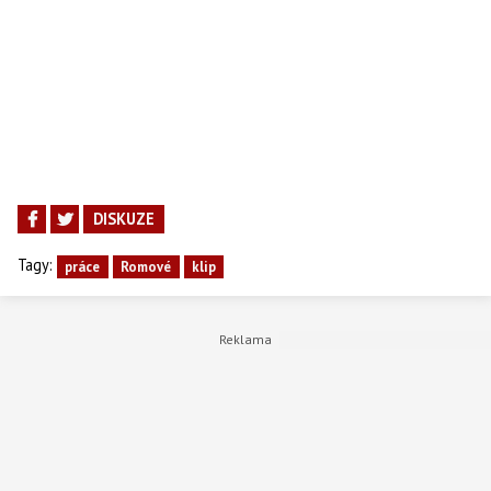
DISKUZE
Tagy:
práce
Romové
klip