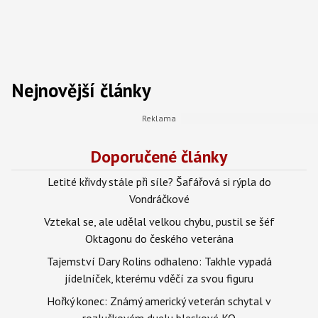
Nejnovější články
Doporučené články
Letité křivdy stále při síle? Šafářová si rýpla do
Vondráčkové
Vztekal se, ale udělal velkou chybu, pustil se šéf
Oktagonu do českého veterána
Tajemství Dary Rolins odhaleno: Takhle vypadá
jídelníček, kterému vděčí za svou figuru
Hořký konec: Známý americký veterán schytal v
rozlučkovém duelu bleskové KO