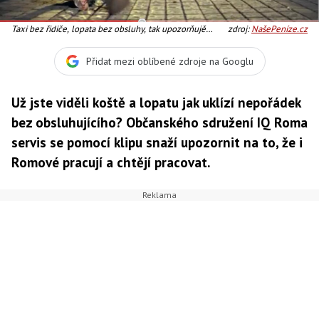
Taxi bez řidiče, lopata bez obsluhy, tak upozorňujě
zdroj:
NašePeníze.cz
sdružení, že i Romové pracují, jen to není vidět. Foto:
klip ROMEA
Přidat mezi oblíbené zdroje na Googlu
Už jste viděli koště a lopatu jak uklízí nepořádek
bez obsluhujícího? Občanského sdružení IQ Roma
servis se pomocí klipu snaží upozornit na to, že i
Romové pracují a chtějí pracovat.