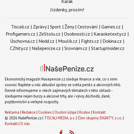
Karak
Jízdenky, prosím!
Tiscali.cz
|
Zprávy
|
Sport
|
Ženy
|
Cestování
|
Games.cz
|
Profigamers.cz
|
ZeStolu.cz
|
Osobnosti.cz
|
Karaoketexty.cz
|
Úschovna.cz
|
Nedd.cz
|
Moulík.cz
|
Fights.cz
|
Dokina.cz
|
CZhity.cz
|
Našepeníze.cz
|
Srovnám.cz
|
StartupInsider.cz
Ekonomický magazín Nasepenize.cz sleduje finance a vše, co s nimi
souvisí. Najdete u nás aktuální zprávy ze světa peněz a akciových trhů.
Denně informujeme o všech zajímavých tématech v této oblasti -
sledujeme nejen burzy a akciové trhy, ale i vývoj důchodů, daně,
pojišťovnictví a veřejné rozpočty.
Reklama
|
Redakce
|
Cookies
|
Osobní údaje
|
Kodex
|
Kontakt
© 2026 NašePeníze.cz |
TISCALI MEDIA, a.s.
|
Člen skupiny DIGNITY, s.r.o.
|
Kontakt
|
O nás