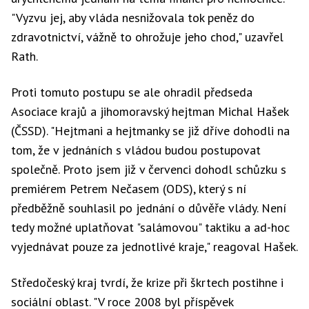
"Vyzvu jej, aby vláda nesnižovala tok peněz do
zdravotnictví, vážně to ohrožuje jeho chod," uzavřel
Rath.
Proti tomuto postupu se ale ohradil předseda
Asociace krajů a jihomoravský hejtman Michal Hašek
(ČSSD). "Hejtmani a hejtmanky se již dříve dohodli na
tom, že v jednáních s vládou budou postupovat
společně. Proto jsem již v červenci dohodl schůzku s
premiérem Petrem Nečasem (ODS), který s ní
předběžně souhlasil po jednání o důvěře vlády. Není
tedy možné uplatňovat "salámovou" taktiku a ad-hoc
vyjednávat pouze za jednotlivé kraje," reagoval Hašek.
Středočeský kraj tvrdí, že krize při škrtech postihne i
sociální oblast. "V roce 2008 byl příspěvek