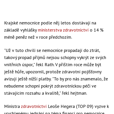
Krajské nemocnice podle něj letos dostávají na
základě vyhlášky
ministerstva zdravotnictví
o 14 %
méně peněz než v roce předchozím.
"Už v tuto chvíli se nemocnice propadají do ztrát,
takový propad příjmů nejsou schopny vykrýt ze svých
vnitřních úspor," řekl Rath. V příštím roce může být
ještě hůře, upozornil, protože zdravotní pojišťovny
avizují ještě nižší platby. "To by pro nás znamenalo, že
nebudeme schopni pokrýt zdravotnickou péči ve
stávajícím rozsahu a kvalitě," řekl hejtman.
Ministra
zdravotnictví
Leoše Hegera (TOP 09) vyzve k
urychlenému jednání na téma financí pro nemocnice.