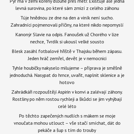
Pýr má v zemi kořeny dlouhé přes metr. Existuje ale jedna
levná surovina, po které sám zmizí z celého záhonu
Túje hnědnou ze dne na den a viník není sucho.
Zahradníci pojmenovali příčiny, na které nikdo nepomyslí
Kanonýr Slavie na odpis. Fanoušek už Chorého v lize
nechce, Tvrdík si ukousl velké sousto
Blesk zasáhl fotbalové hřiště v Thajsku během zápasu.
Jeden hráč zemřel, devět je v nemocnici
Tyhle houbičky nakyselo milujeme – příprava je směšně
jednoduchá. Nasypat do hrnce, uvařit, naplnit sklenice a je
hotovo
Zahrádkáři rozpouštějí Aspirin v konvi a zalévají záhony.
Rostliny po něm rostou rychleji a škůdci se jim vyhýbají
celé léto
Po těchto zapečených nudlích s mákem se moje
vnoučata mohou utlouct – vše stačí smíchat, dát do
pekáče a šup s tím do trouby