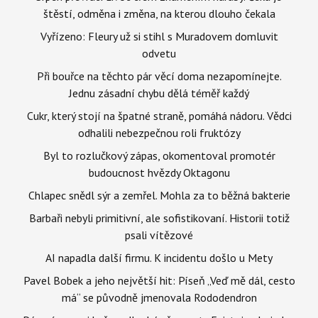
štěstí, odměna i změna, na kterou dlouho čekala
Vyřízeno: Fleury už si stihl s Muradovem domluvit
odvetu
Při bouřce na těchto pár věcí doma nezapomínejte.
Jednu zásadní chybu dělá téměř každý
Cukr, který stojí na špatné straně, pomáhá nádoru. Vědci
odhalili nebezpečnou roli fruktózy
Byl to rozlučkový zápas, okomentoval promotér
budoucnost hvězdy Oktagonu
Chlapec snědl sýr a zemřel. Mohla za to běžná bakterie
Barbaři nebyli primitivní, ale sofistikovaní. Historii totiž
psali vítězové
AI napadla další firmu. K incidentu došlo u Mety
Pavel Bobek a jeho největší hit: Píseň „Veď mě dál, cesto
má“ se původně jmenovala Rododendron