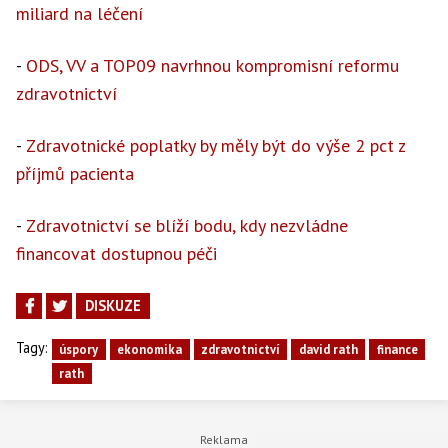
miliard na léčení
-
ODS, VV a TOP09 navrhnou kompromisní reformu
zdravotnictví
-
Zdravotnické poplatky by měly být do výše 2 pct z
příjmů pacienta
-
Zdravotnictví se blíží bodu, kdy nezvládne
financovat dostupnou péči
DISKUZE
Tagy:
úspory
ekonomika
zdravotnictví
david rath
finance
rath