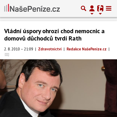
Vládní úspory ohrozí chod nemocnic a
domovů důchodců tvrdí Rath
2. 8. 2010 – 21:09
|
Zdravotnictví
|
Redakce NašePeníze.cz
|