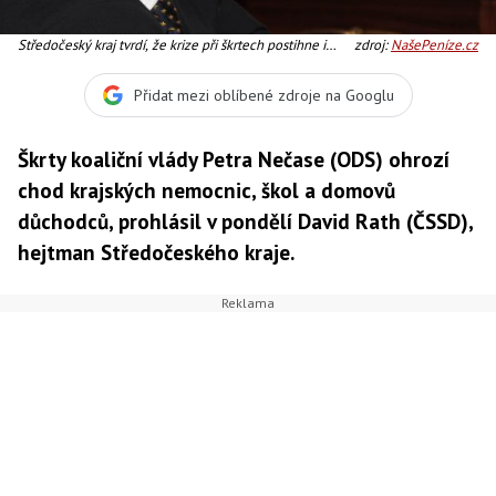
Středočeský kraj tvrdí, že krize při škrtech postihne i
zdroj:
NašePeníze.cz
sociální oblast, Foto:ČSSD
Přidat mezi oblíbené zdroje na Googlu
Škrty koaliční vlády Petra Nečase (ODS) ohrozí
chod krajských nemocnic, škol a domovů
důchodců, prohlásil v pondělí David Rath (ČSSD),
hejtman Středočeského kraje.