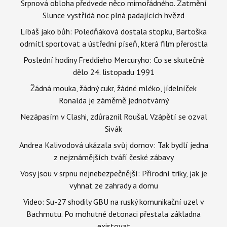
Srpnová obloha předvede něco mimořádného. Zatmění
Slunce vystřídá noc plná padajících hvězd
Líbáš jako bůh: Poledňáková dostala stopku, Bartoška
odmítl sportovat a ústřední píseň, která film přerostla
Poslední hodiny Freddieho Mercuryho: Co se skutečně
dělo 24. listopadu 1991
Žádná mouka, žádný cukr, žádné mléko, jídelníček
Ronalda je záměrně jednotvárný
Nezápasím v Clashi, zdůraznil Roušal. Vzápětí se ozval
Sivák
Andrea Kalivodová ukázala svůj domov: Tak bydlí jedna
z nejznámějších tváří české zábavy
Vosy jsou v srpnu nejnebezpečnější: Přírodní triky, jak je
vyhnat ze zahrady a domu
Video: Su-27 shodily GBU na ruský komunikační uzel v
Bachmutu. Po mohutné detonaci přestala základna
existovat