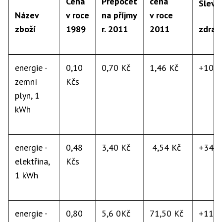
Cena
Přepočet
cena
Sleva
Název
v roce
na příjmy
v roce
zboží
1989
r. 2011
2011
zdraž
energie -
0,10
0,70 Kč
1,46 Kč
+109
zemní
Kčs
plyn, 1
kWh
energie -
0,48
3,40 Kč
4,54 Kč
+34 
elektřina,
Kčs
1 kWh
energie -
0,80
5,6 0Kč
71,50 Kč
+117