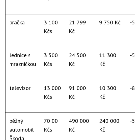
pračka
3 100
21 799
9 750 Kč
-55
Kčs
Kč
lednice s
3 500
24 500
11 300
-54
mrazničkou
Kčs
Kč
Kč
televizor
13 000
91 000
10 300
-89
Kčs
Kč
Kč
běžný
70 00
490 000
240 000
-51
automobil
Kčs
Kč
Kč
Škoda