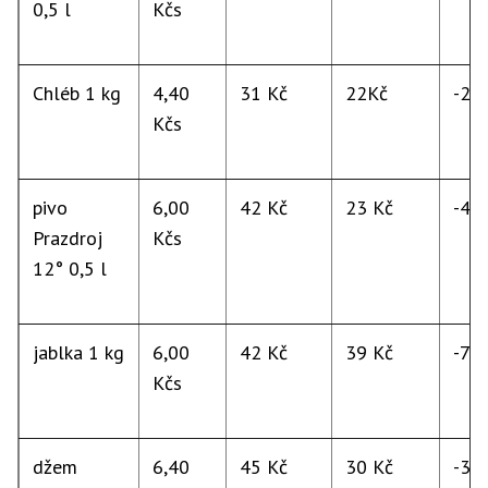
0,5 l
Kčs
Chléb 1 kg
4,40
31 Kč
22Kč
-29
Kčs
pivo
6,00
42 Kč
23 Kč
-45
Prazdroj
Kčs
12° 0,5 l
jablka 1 kg
6,00
42 Kč
39 Kč
-7 
Kčs
džem
6,40
45 Kč
30 Kč
-33