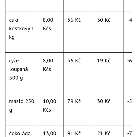
cukr
8,00
56 Kč
30 Kč
-46
kostkový 1
Kčs
kg
rýže
8,00
56 Kč
19 Kč
-66
loupaná
Kčs
500 g
máslo 250
10,00
79 Kč
30 Kč
-57
g
Kčs
čokoláda
13,00
91 Kč
21 Kč
-77