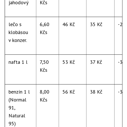
jahodový
Kčs
lečo s
6,60
46 Kč
35 Kč
-24
klobásou
Kčs
v konzer.
nafta 1 l
7,50
53 Kč
37 Kč
-30
Kčs
benzín 1 l
8,00
56 Kč
38 Kč
-32
(Normal
Kčs
91,
Natural
95)