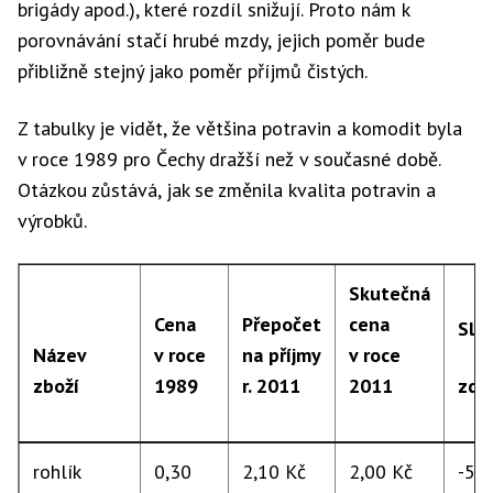
brigády apod.), které rozdíl snižují. Proto nám k
porovnávání stačí hrubé mzdy, jejich poměr bude
přibližně stejný jako poměr příjmů čistých.
Z tabulky je vidět, že většina potravin a komodit byla
v roce 1989 pro Čechy dražší než v současné době.
Otázkou zůstává, jak se změnila kvalita potravin a
výrobků.
Skutečná
Cena
Přepočet
cena
Sle
Název
v roce
na příjmy
v roce
zboží
1989
r. 2011
2011
zdr
rohlík
0,30
2,10 Kč
2,00 Kč
-5 