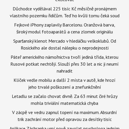
Důchodce vydělával 225 tisíc Kč měsíčně pronájmem
vlastního pozemku řidičům. Teď ho kvůli tomu čeká soud
Fejkové iPhony zaplavily Barcelonu. Oranžová barva,
široký modul fotoaparátů a cena zlomek originálu
Sparťanský klenot Mercado v hledáčku velkoklubů. Od
Rosického ale dostal nálepku o neprodejnosti
Páteř amerického námořnictva tvoří jediná třída, kterou
Rusové potkat nechtějí. Slouží přes 30 let a nic ji neumí
nahradit
Klíček vedle mobilu a další 2 místa v autě, kde hrozí
jeho trvalé poškození a znefunkčnění
Letadlu se začalo chovat divně. Za 63 minut čiré hrůzy
mohla triviální matematická chyba
V zácpě ve vedru zapnul topení na maximum. Absurdní
trik zachrání motor před opravou za desítky tisíc
Aplikace Záchranka umí nově zavolat psychologa jedním