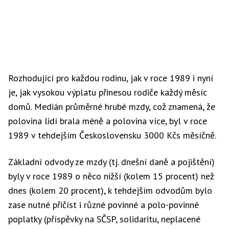
Rozhodující pro každou rodinu, jak v roce 1989 i nyní
je, jak vysokou výplatu přinesou rodiče každý měsíc
domů. Medián průměrné hrubé mzdy, což znamená, že
polovina lidí brala méně a polovina více, byl v roce
1989 v tehdejším Československu 3000 Kčs měsíčně.
Základní odvody ze mzdy (tj. dnešní daně a pojištění)
byly v roce 1989 o něco nižší (kolem 15 procent) než
dnes (kolem 20 procent), k tehdejším odvodům bylo
zase nutné přičíst i různé povinné a polo-povinné
poplatky (příspěvky na SČSP, solidaritu, neplacené