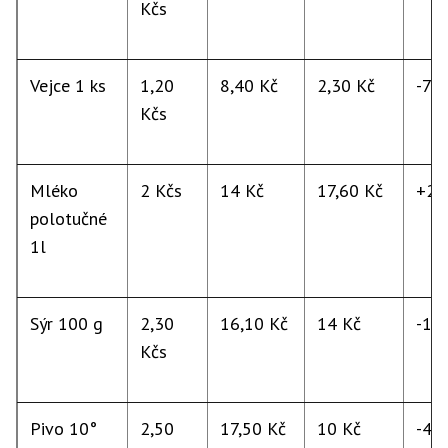
Kčs
Vejce 1 ks
1,20
8,40 Kč
2,30 Kč
-73
Kčs
Mléko
2 Kčs
14 Kč
17,60 Kč
+26
polotučné
1l
Sýr 100 g
2,30
16,10 Kč
14 Kč
-13
Kčs
Pivo 10°
2,50
17,50 Kč
10 Kč
-43