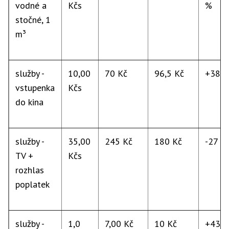
vodné a
Kčs
%
stočné, 1
m³
služby -
10,00
70 Kč
96,5 Kč
+38 
vstupenka
Kčs
do kina
služby -
35,00
245 Kč
180 Kč
-27 %
TV +
Kčs
rozhlas
poplatek
služby -
1,0
7,00 Kč
10 Kč
+43 