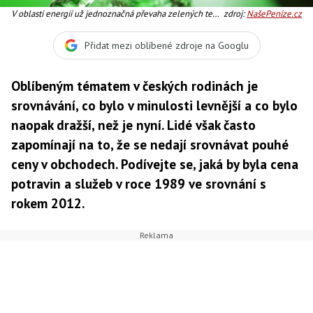
V oblasti energií už jednoznačná převaha zelených tedy
zdroj:
NašePeníze.cz
levnějších čísel neplatí. Z tabulky je jasně vidět, že
zboží a potraviny jsou v dnešní době mnohem levnější,
Přidat mezi oblíbené zdroje na Googlu
ale zase Češi více platí za energie a služby. Foto:SXC,
Text:MED
Oblíbeným tématem v českých rodinách je
srovnávání, co bylo v minulosti levnější a co bylo
naopak dražší, než je nyní. Lidé však často
zapomínají na to, že se nedají srovnávat pouhé
ceny v obchodech. Podívejte se, jaká by byla cena
potravin a služeb v roce 1989 ve srovnání s
rokem 2012.