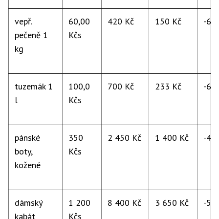
vepř.
60,00
420 Kč
150 Kč
-64
pečeně 1
Kčs
kg
tuzemák 1
100,0
700 Kč
233 Kč
-67
l
Kčs
pánské
350
2 450 Kč
1 400 Kč
-43
boty,
Kčs
kožené
dámský
1 200
8 400 Kč
3 650 Kč
-57
kabát
Kčs