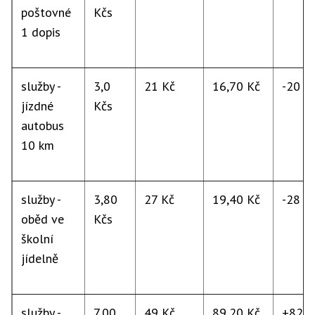
poštovné
Kčs
1 dopis
služby -
3,0
21 Kč
16,70 Kč
-20 %
jízdné
Kčs
autobus
10 km
služby -
3,80
27 Kč
19,40 Kč
-28 %
oběd ve
Kčs
školní
jídelně
služby -
7,00
49 Kč
89,20 Kč
+82 