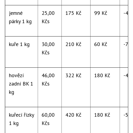
jemné
25,00
175 Kč
99 Kč
-43
párky 1 kg
Kčs
kuře 1 kg
30,00
210 Kč
60 Kč
-71
Kčs
hovězí
46,00
322 Kč
180 Kč
-44
zadní BK 1
Kčs
kg
kuřecí řízky
60,00
420 Kč
180 Kč
-57
1 kg
Kčs