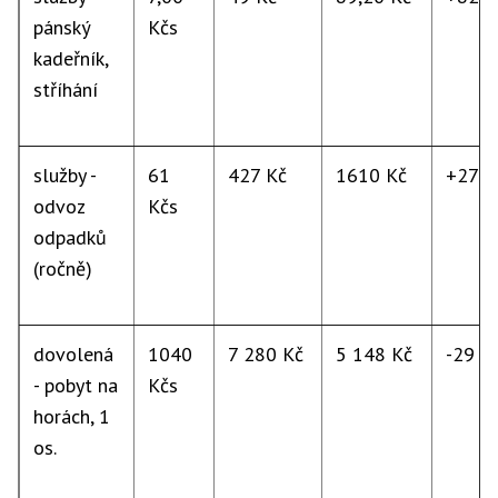
pánský
Kčs
kadeřník,
stříhání
služby -
61
427 Kč
1610 Kč
+277
odvoz
Kčs
odpadků
(ročně)
dovolená
1040
7 280 Kč
5 148 Kč
-29 %
- pobyt na
Kčs
horách, 1
os.