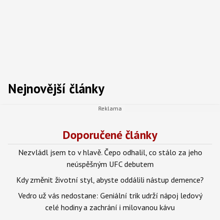
Nejnovější články
Doporučené články
Nezvládl jsem to v hlavě. Čepo odhalil, co stálo za jeho
neúspěšným UFC debutem
Kdy změnit životní styl, abyste oddálili nástup demence?
Vedro už vás nedostane: Geniální trik udrží nápoj ledový
celé hodiny a zachrání i milovanou kávu