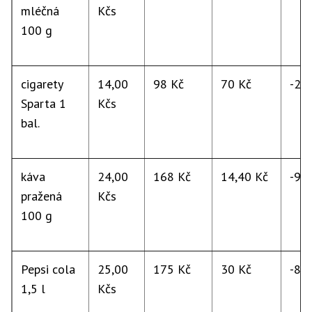
mléčná
Kčs
100 g
cigarety
14,00
98 Kč
70 Kč
-29
Sparta 1
Kčs
bal.
káva
24,00
168 Kč
14,40 Kč
-91
pražená
Kčs
100 g
Pepsi cola
25,00
175 Kč
30 Kč
-83
1,5 l
Kčs