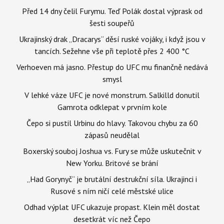
Před 14 dny čelil Furymu. Teď Polák dostal výprask od
šesti soupeřů
Ukrajinský drak „Dracarys“ děsí ruské vojáky, i když jsou v
tancích. Sežehne vše při teplotě přes 2 400 °C
Verhoeven má jasno. Přestup do UFC mu finančně nedává
smysl
V lehké váze UFC je nové monstrum. Salkilld donutil
Gamrota odklepat v prvním kole
Čepo si pustil Urbinu do hlavy. Takovou chybu za 60
zápasů neudělal
Boxerský souboj Joshua vs. Fury se může uskutečnit v
New Yorku. Britové se brání
„Had Gorynyč“ je brutální destrukční síla. Ukrajinci i
Rusové s ním ničí celé městské ulice
Odhad výplat UFC ukazuje propast. Klein měl dostat
desetkrát víc než Čepo