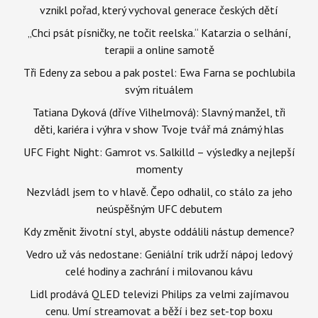
vznikl pořad, který vychoval generace českých dětí
„Chci psát písničky, ne točit reelska.“ Katarzia o selhání,
terapii a online samotě
Tři Edeny za sebou a pak postel: Ewa Farna se pochlubila
svým rituálem
Tatiana Dyková (dříve Vilhelmová): Slavný manžel, tři
děti, kariéra i výhra v show Tvoje tvář má známý hlas
UFC Fight Night: Gamrot vs. Salkilld – výsledky a nejlepší
momenty
Nezvládl jsem to v hlavě. Čepo odhalil, co stálo za jeho
neúspěšným UFC debutem
Kdy změnit životní styl, abyste oddálili nástup demence?
Vedro už vás nedostane: Geniální trik udrží nápoj ledový
celé hodiny a zachrání i milovanou kávu
Lidl prodává QLED televizi Philips za velmi zajímavou
cenu. Umí streamovat a běží i bez set-top boxu