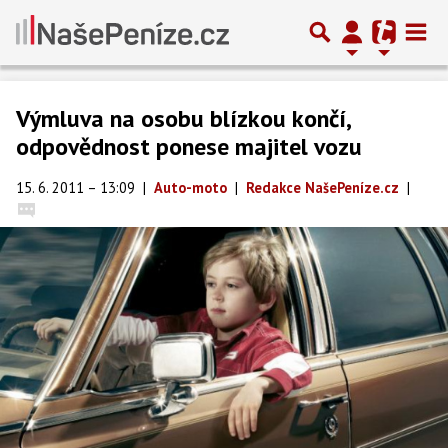
Výmluva na osobu blízkou končí,
odpovědnost ponese majitel vozu
15. 6. 2011 – 13:09
|
Auto-moto
|
Redakce NašePeníze.cz
|