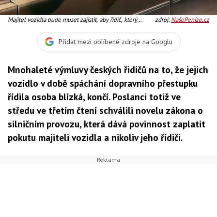
Majitel vozidla bude muset zajistit, aby řidič, který
zdroj:
NašePeníze.cz
vozidlo používá, dodržoval předpisy, Foto:SXC
Přidat mezi oblíbené zdroje na Googlu
Mnohaleté výmluvy českých řidičů na to, že jejich
vozidlo v době spáchání dopravního přestupku
řídila osoba blízká, končí. Poslanci totiž ve
středu ve třetím čtení schválili novelu zákona o
silničním provozu, která dává povinnost zaplatit
pokutu majiteli vozidla a nikoliv jeho řidiči.