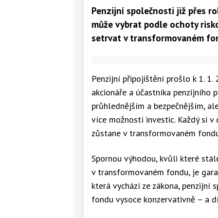
Penzijní společnosti již přes ro
může vybrat podle ochoty riskov
setrvat v transformovaném fo
Penzijní připojištění prošlo k 1. 
akcionáře a účastníka penzijního p
průhlednějším a bezpečnějším, al
více možností investic. Každý si 
zůstane v transformovaném fondu,
Spornou výhodou, kvůli které stál
v transformovaném fondu, je garan
která vychází ze zákona, penzijní
fondu vysoce konzervativně – a dí