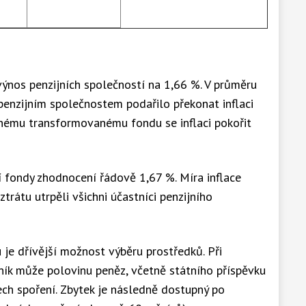
ýnos penzijních společností na 1,66 %. V průměru
 penzijním společnostem podařilo překonat inflaci
inému transformovanému fondu se inflaci pokořit
í fondy zhodnocení řádově 1,67 %. Míra inflace
rátu utrpěli všichni účastníci penzijního
e dřívější možnost výběru prostředků. Při
ník může polovinu peněz, včetně státního příspěvku
tech spoření. Zbytek je následně dostupný po