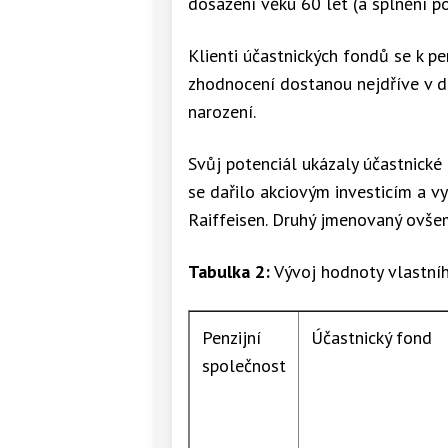
dosažení věku 60 let (a splnění 
Klienti účastnických fondů se k p
zhodnocení dostanou nejdříve v d
narození.
Svůj potenciál ukázaly účastnické
se dařilo akciovým investicím a 
Raiffeisen. Druhý jmenovaný ovšem
Tabulka 2:
Vývoj hodnoty vlastníh
Penzijní
Účastnický fond
společnost