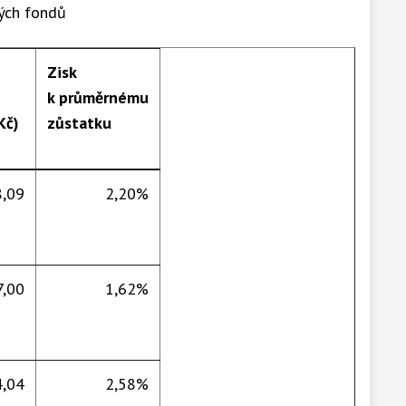
ých fondů
Zisk
k průměrnému
Kč)
zůstatku
,09
2,20%
7,00
1,62%
,04
2,58%