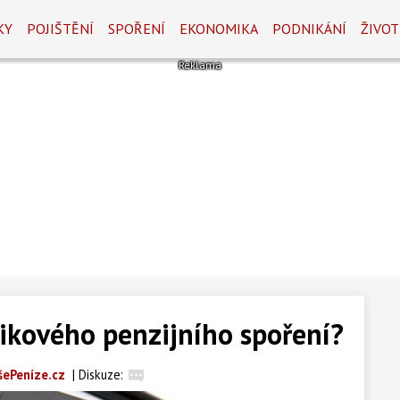
KY
POJIŠTĚNÍ
SPOŘENÍ
EKONOMIKA
PODNIKÁNÍ
ŽIVOT
izikového penzijního spoření?
šePeníze.cz
|
Diskuze: