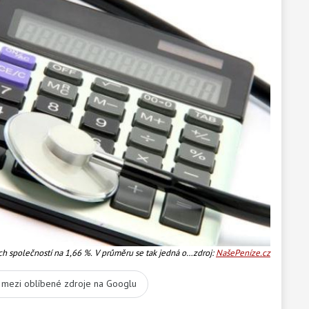
h společností na 1,66 %. V průměru se tak jedná o
zdroj:
NašePeníze.cz
ilo překonat inflaci ve výši 1,4 %. Foto:SXC
t mezi oblíbené zdroje na Googlu