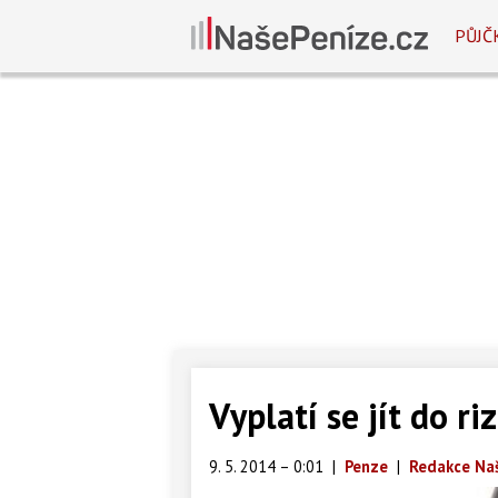
PŮJČ
Vyplatí se jít do r
9. 5. 2014 – 0:01
|
Penze
|
Redakce Na