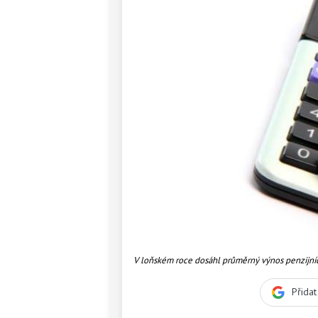
V loňském roce dosáhl průměrný výnos penzijníc
lepší rok, neboť se penzijním společnostem podař
Přida