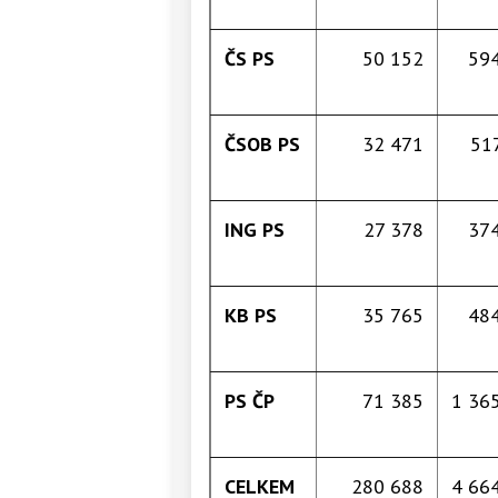
ČS PS
50 152
594
ČSOB PS
32 471
51
ING PS
27 378
374
KB PS
35 765
484
PS ČP
71 385
1 36
CELKEM
280 688
4 66