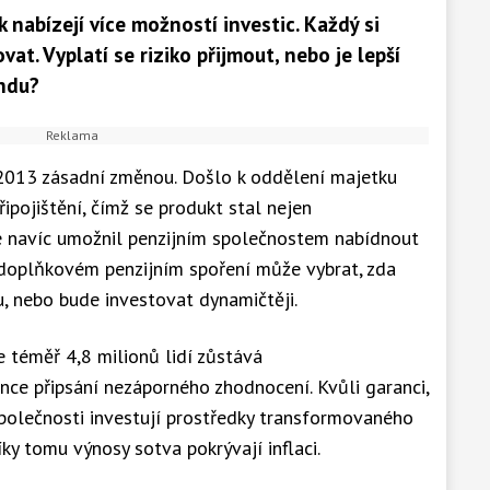
k nabízejí více možností investic. Každý si
at. Vyplatí se riziko přijmout, nebo je lepší
ndu?
1. 2013 zásadní změnou. Došlo k oddělení majetku
řipojištění, čímž se produkt stal nejen
e navíc umožnil penzijním společnostem nabídnout
v doplňkovém penzijním spoření může vybrat, zda
 nebo bude investovat dynamičtěji.
e téměř 4,8 milionů lidí zůstává
ce připsání nezáporného zhodnocení. Kvůli garanci,
 společnosti investují prostředky transformovaného
ky tomu výnosy sotva pokrývají inflaci.