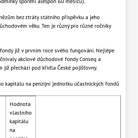
podmínky spoření alespoň 60 měsíců).
enězům bez ztráty státního příspěvku a jeho
ůchodovém věku. Ten je různý pro různé ročníky
 fondy již v prvním roce svého fungování. Nejlépe
vyčnívaly akciové důchodové fondy Conseq a
 již přechází pod křídla České pojišťovny.
o kapitálu na penzijní jednotku účastnických fondů
Hodnota
vlastního
kapitálu
na