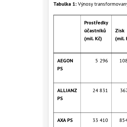
Tabulka 1:
Výnosy transformovan
Prostředky
účastníků
Zisk
(mil. Kč)
(mil. 
AEGON
5 296
108
PS
ALLIANZ
24 831
36
PS
AXA PS
33 410
854