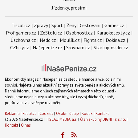
Jízdenky, prosím!
Tiscali.cz
|
Zprávy
|
Sport
|
Ženy
|
Cestování
|
Games.cz
|
Profigamers.cz
|
ZeStolu.cz
|
Osobnosti.cz
|
Karaoketexty.cz
|
Úschovna.cz
|
Nedd.cz
|
Moulík.cz
|
Fights.cz
|
Dokina.cz
|
CZhity.cz
|
Našepeníze.cz
|
Srovnám.cz
|
StartupInsider.cz
Ekonomický magazín Nasepenize.cz sleduje finance a vše, co s nimi
souvisí. Najdete u nás aktuální zprávy ze světa peněz a akciových trhů.
Denně informujeme o všech zajímavých tématech v této oblasti -
sledujeme nejen burzy a akciové trhy, ale i vývoj důchodů, daně,
pojišťovnictví a veřejné rozpočty.
Reklama
|
Redakce
|
Cookies
|
Osobní údaje
|
Kodex
|
Kontakt
© 2026 NašePeníze.cz |
TISCALI MEDIA, a.s.
|
Člen skupiny DIGNITY, s.r.o.
|
Kontakt
|
O nás