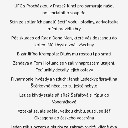
UFC s Procházkou v Praze? Kincl pro samuraje našel
potenciálního soupeře
Stín ze solárních panelů šetří vodu i plodiny, agrivoltaika
mění pravidla hry
Pět skladeb od Rag’n’Bone Man, které vás dostanou do
kolen: Měli byste znát všechny
Bizár Jiřího Krampola: Dluhy mu rostou i po smrti
Zendaya a Tom Holland se vzali v naprostém utajení.
Teď unikly detaily jejich oslavy
Filharmonie, hvězdy a vzduch: Janek Ledecký připravil na
Štěrkovně něco, co tu ještě nebylo
Letité křivdy stále při síle? Šafářová si rýpla do
Vondráčkové
Vztekal se, ale udělal velkou chybu, pustil se šéf
Oktagonu do českého veterána
Jeden trik s octem a okurky ze zahrady vydrží klidně dva