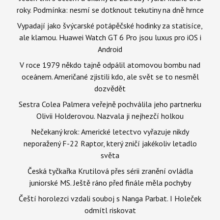
roky. Podmínka: nesmí se dotknout tekutiny na dně hrnce
Vypadají jako švýcarské potápěčské hodinky za statisíce,
ale klamou. Huawei Watch GT 6 Pro jsou luxus pro iOS i
Android
V roce 1979 někdo tajně odpálil atomovou bombu nad
oceánem. Američané zjistili kdo, ale svět se to nesměl
dozvědět
Sestra Colea Palmera veřejně pochválila jeho partnerku
Olivii Holderovou. Nazvala ji nejhezčí holkou
Nečekaný krok: Americké letectvo vyřazuje nikdy
neporažený F-22 Raptor, který zničí jakékoliv letadlo
světa
Česká tyčkařka Krutilová přes sérii zranění ovládla
juniorské MS. Ještě ráno před finále měla pochyby
Čeští horolezci vzdali souboj s Nanga Parbat. I Holeček
odmítl riskovat