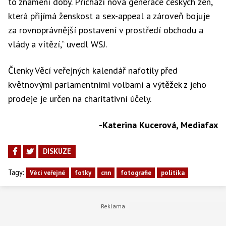
to znamení doby. Přichází nová generace českých žen,
která přijímá ženskost a sex-appeal a zároveň bojuje
za rovnoprávnější postavení v prostředí obchodu a
vlády a vítězí,“ uvedl WSJ.
Členky Věcí veřejných kalendář nafotily před
květnovými parlamentními volbami a výtěžek z jeho
prodeje je určen na charitativní účely.
-Katerina Kucerová, Mediafax
DISKUZE
Tagy:
Věci veřejné
fotky
cnn
fotografie
politika