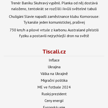
Trenér Baníku Skuhravý vypěnil. Planka od něj dostává
naloženo, tentokrát se rozčílil i kvůli světelné tabuli
Chuligáni Slavie napadli zaměstnance klubu Komorouse:
Ty kanále jeden komunistickej, prašivej
730 km/h a pilové vrtule z karbonu. Australané přelstili
fyziku a postavili nejrychlejší dron na světě
Tiscali.cz
Inflace
Ukrajina
Válka na Ukrajině
Migrační politika
ME ve fotbale 2024
Ruský prezident
Ceny energií
Evropská unie